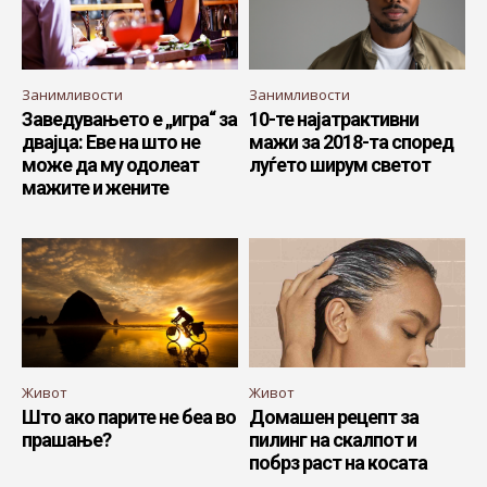
Занимливости
Занимливости
Заведувањето е „игра“ за
10-те најатрактивни
двајца: Еве на што не
мажи за 2018-та според
може да му одолеат
луѓето ширум светот
мажите и жените
Живот
Живот
Што ако парите не беа во
Домашен рецепт за
прашање?
пилинг на скалпот и
побрз раст на косата