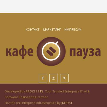
КОНТАКТ
МАРКЕТИНГ
ИМПРЕСУМ
Developed by
PROCESS IN
· Your Trusted Enterprise IT, AI &
Software Engineering Partner ·
Hosted on Enterprise Infrastructure by
INHOST