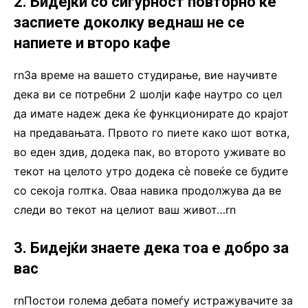
2. Бидејќи со сигурност повторно ќе
заспиете доколку веднаш не се
напиете и второ кафе
rnЗа време на вашето студирање, вие научивте
дека ви се потребни 2 шолји кафе наутро со цел
да имате надеж дека ќе функционирате до крајот
на предавањата. Првото го пиете како шот вотка,
во еден здив, додека пак, во второто уживате во
текот на целото утро додека сè повеќе се будите
со секоја голтка. Оваа навика продолжува да ве
следи во текот на целиот ваш живот…rn
3. Бидејќи знаете дека тоа е добро за
вас
rnПостои голема дебата помеѓу истражувачите за