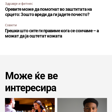
Здравје и фитнес
Оревите може да помогнат во заштитата на
срцето: Зошто вреди да ги јадете почесто?
Совети
Грешки што сите ги правиме кога се сончаме – а
можат да ја оштетат кожата
Може ќе ве
интересира