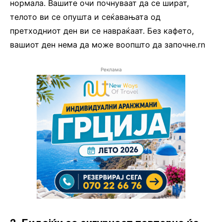
нормала. Вашите очи почнуваат да се шират,
телото ви се опушта и сеќавањата од
претходниот ден ви се навраќаат. Без кафето,
вашиот ден нема да може воопшто да започне.rn
Реклама