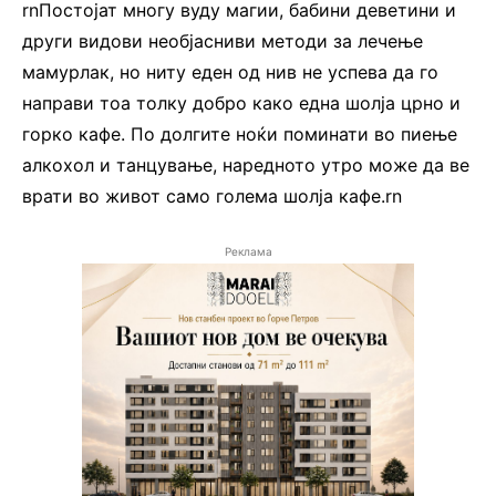
rnПостојат многу вуду магии, бабини деветини и
други видови необјасниви методи за лечење
мамурлак, но ниту еден од нив не успева да го
направи тоа толку добро како една шолја црно и
горко кафе. По долгите ноќи поминати во пиење
алкохол и танцување, наредното утро може да ве
врати во живот само голема шолја кафе.rn
Реклама