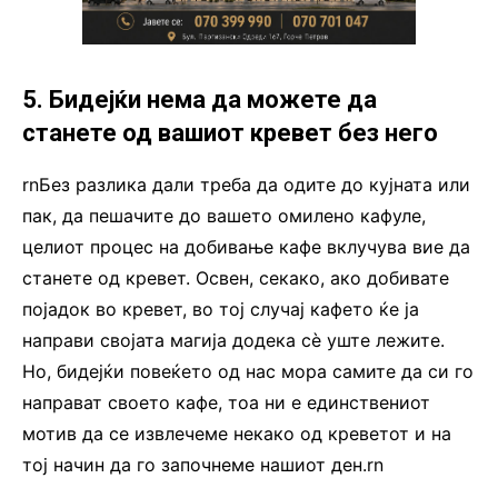
5. Бидејќи нема да можете да
станете од вашиот кревет без него
rnБез разлика дали треба да одите до кујната или
пак, да пешачите до вашето омилено кафуле,
целиот процес на добивање кафе вклучува вие да
станете од кревет. Освен, секако, ако добивате
појадок во кревет, во тој случај кафето ќе ја
направи својата магија додека сè уште лежите.
Но, бидејќи повеќето од нас мора самите да си го
направат своето кафе, тоа ни е единствениот
мотив да се извлечеме некако од креветот и на
тој начин да го започнеме нашиот ден.rn