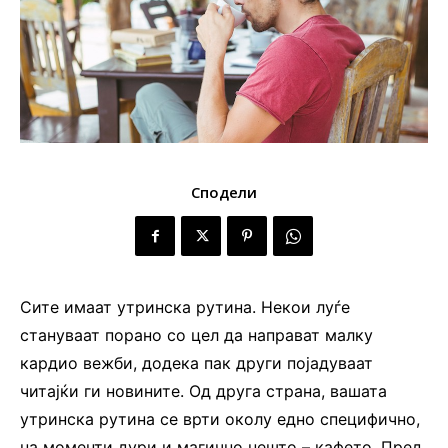
Сподели
Сите имаат утринска рутина. Некои луѓе
стануваат порано со цел да направат малку
кардио вежби, додека пак други појадуваат
читајќи ги новините. Од друга страна, вашата
утринска рутина се врти околу едно специфично,
на моменти дури и магично нешто – кафето. Пред