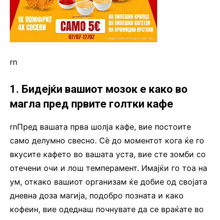
rn
1. Бидејќи вашиот мозок е како во
магла пред првите голтки кафе
rnПред вашата прва шолја кафе, вие постоите
само делумно свесно. Сè до моментот кога ќе го
вкусите кафето во вашата уста, вие сте зомби со
отечени очи и лош темперамент. Имајќи го тоа на
ум, откако вашиот организам ќе добие од својата
дневна доза магија, подобро позната и како
кофеин, вие одеднаш почнувате да се враќате во