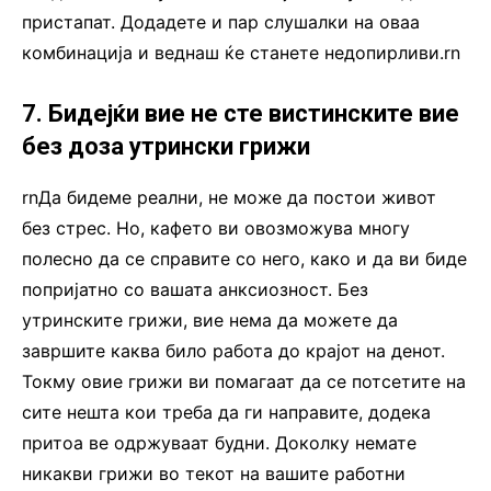
пристапат. Додадете и пар слушалки на оваа
комбинација и веднаш ќе станете недопирливи.rn
7. Бидејќи вие не сте вистинските вие
без доза утрински грижи
rnДа бидеме реални, не може да постои живот
без стрес. Но, кафето ви овозможува многу
полесно да се справите со него, како и да ви биде
попријатно со вашата анксиозност. Без
утринските грижи, вие нема да можете да
завршите каква било работа до крајот на денот.
Токму овие грижи ви помагаат да се потсетите на
сите нешта кои треба да ги направите, додека
притоа ве одржуваат будни. Доколку немате
никакви грижи во текот на вашите работни