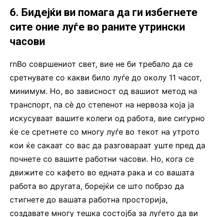
6. Бидејќи ви помага да ги избегнете
сите оние луѓе во раните утрински
часови
rnВо совршениот свет, вие не би требало да се
сретнувате со какви било луѓе до околу 11 часот,
минимум. Но, во зависност од вашиот метод на
транспорт, па сè до степенот на нервоза која ја
искусуваат вашите колеги од работа, вие сигурно
ќе се сретнете со многу луѓе во текот на утрото
кои ќе сакаат со вас да разговараат уште пред да
почнете со вашите работни часови. Но, кога се
движите со кафето во едната рака и со вашата
работа во другата, борејќи се што побрзо да
стигнете до вашата работна просторија,
создавате многу тешка состојба за луѓето да ви