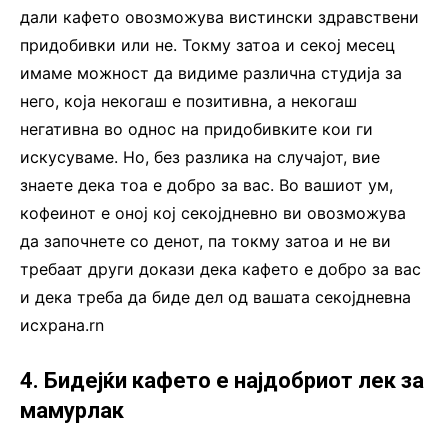
дали кафето овозможува вистински здравствени
придобивки или не. Токму затоа и секој месец
имаме можност да видиме различна студија за
него, која некогаш е позитивна, а некогаш
негативна во однос на придобивките кои ги
искусуваме. Но, без разлика на случајот, вие
знаете дека тоа е добро за вас. Во вашиот ум,
кофеинот е оној кој секојдневно ви овозможува
да започнете со денот, па токму затоа и не ви
требаат други докази дека кафето е добро за вас
и дека треба да биде дел од вашата секојдневна
исхрана.rn
4. Бидејќи кафето е најдобриот лек за
мамурлак