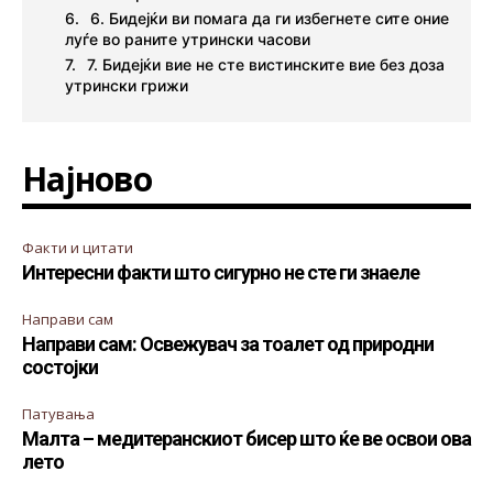
6. Бидејќи ви помага да ги избегнете сите оние
луѓе во раните утрински часови
7. Бидејќи вие не сте вистинските вие без доза
утрински грижи
Најново
Факти и цитати
Интересни факти што сигурно не сте ги знаеле
Направи сам
Направи сам: Освежувач за тоалет од природни
состојки
Патувања
Малта – медитеранскиот бисер што ќе ве освои ова
лето