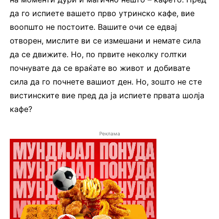
да го испиете вашето прво утринско кафе, вие
воопшто не постоите. Вашите очи се едвај
отворен, мислите ви се измешани и немате сила
да се движите. Но, по првите неколку голтки
почнувате да се враќате во живот и добивате
сила да го почнете вашиот ден. Но, зошто не сте
вистинските вие пред да ја испиете првата шолја
кафе?
Реклама