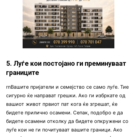
5. Луѓе кои постојано ги преминуваат
границите
rnВашите пријатели и семејство се само луѓе. Тие
сигурно ќе направат грешки. Ако ги избркате од
вашиот живот првиот пат кога ќе згрешат, ќе
бидете прилично осамени. Сепак, подобро е да
бидете осамени отколку да бидете опкружени со
луѓе кои не ги почитуваат вашите граници. Ако