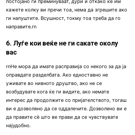
постојано ги преминуваат, дури и откако ќе им
кажете колку ви пречи тоа, нема да згрешите ако
ги напуштите. Всушност, токму тоа треба да го
направите.rn
6. Луѓе кои веќе не ги сакате околу
вас
rnНе мора да имате расправија со некого за да ја
оправдате разделбата. Ако едноставно не
уживате во нивното друштво, ако не се
возбудувате кога ќе ги видите, ако немате
интерес да продолжите со пријателството, тогаш
ви е дозволено да се оддалечите. Дозволено ви е
да правите сè што ве прави да се чувствувате
најудобно.