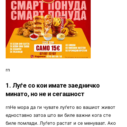
rn
1. Луѓе со кои имате заедничко
минато, но не и сегашност
rnНе мора да ги чувате луѓето во вашиот живот
едноставно затоа што ви биле важни кога сте
биле помлади. Луѓето растат и се менуваат. Ако