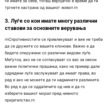
ги имате за себе, тогаш веројатно е време да ги
тргнете настрана од вашиот живот.rn
3. Луѓе со кои имате многу различни
ставови за основните верувања
rnСпротивностите се привлекуваат и вие не треба
да се дружите со вашите клонови. Важно е да
бидете опкружени со различни видови луѓе.
Меѓутоа, ако не се согласуваат со вас за некои
важни политички прашања, како на пример дали
одредени луѓе заслужуваат да имаат права, во
ред е ако не можете да ги надминете разликите.
Во ред е да се оддалечите од нив и да го
изберете вашиот морал пред нивното
пријателство.rn