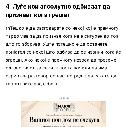
4. Луѓе кои апсолутно одбиваат да
признаат кога грешат
rnТешко е да разговарате со некој кој е премногу
тврдоглав за да признае кога не е сигурен во тоа
што го зборува. Уште потешко е да останете
пријател со некој што одбива да се извини кога ќе
згреши. Ако некој е премногу незрел да преземе
одговорност за своите постапки или да има
сериозен разговор со вас, во ред е да сакате да
го оставите зад себе.rn
Реклама