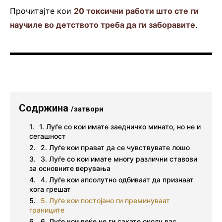
Прочитајте кои
20 токсични работи што сте ги
научиле во детството треба да ги заборавите
.
Содржина
/затвори
1. Луѓе со кои имате заедничко минато, но не и
сегашност
2. Луѓе кои прават да се чувствувате лошо
3. Луѓе со кои имате многу различни ставови
за основните верувања
4. Луѓе кои апсолутно одбиваат да признаат
кога грешат
5. Луѓе кои постојано ги преминуваат
границите
6. Луѓе кои веќе не ги сакате околу вас