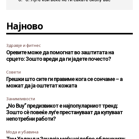
Најново
Здравје и фитнес
Оревите може да помогнат во заштитата на
срцето: Зошто вреди да ги јадете почесто?
Совети
Грешки што сите ги правиме кога се сончаме – а
можат да ја оштетат кожата
Занимливости
„No Buy“ предизвикот е најпопуларниот тренд:
Зошто сè повеќе луѓе престануваат да купуваат
непотребни работи?
Мода и убавина
Том Холанд и Зендеја меѓу најдобро облечените: