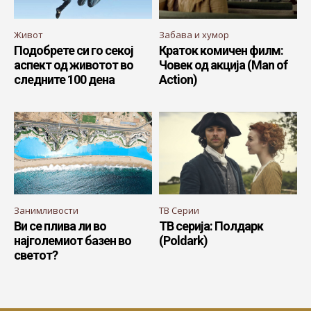
Живот
Забава и хумор
Подобрете си го секој
Краток комичен филм:
аспект од животот во
Човек од акција (Man of
следните 100 дена
Action)
Занимливости
ТВ Серии
Ви се плива ли во
ТВ серија: Полдарк
најголемиот базен во
(Poldark)
светот?