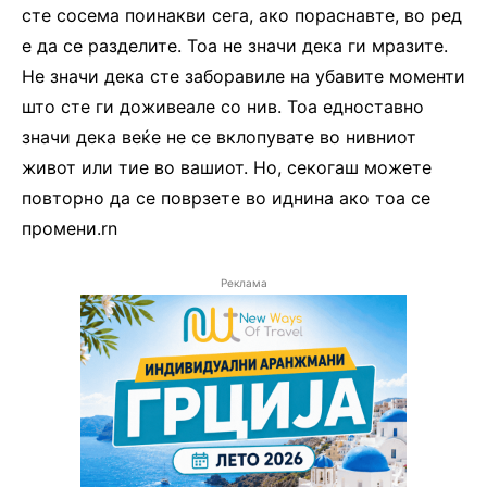
сте сосема поинакви сега, ако пораснавте, во ред
е да се разделите. Тоа не значи дека ги мразите.
Не значи дека сте заборавиле на убавите моменти
што сте ги доживеале со нив. Тоа едноставно
значи дека веќе не се вклопувате во нивниот
живот или тие во вашиот. Но, секогаш можете
повторно да се поврзете во иднина ако тоа се
промени.rn
Реклама