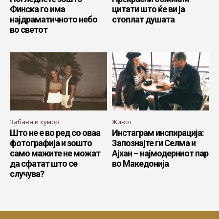
Финска го има
цитати што ќе ви ја
најдраматичното небо
стоплат душата
во светот
Забава и хумор
Живот
Што не е во ред со оваа
Инстаграм инспирација:
фотографија и зошто
Запознајте ги Селма и
само мажите не можат
Ајхан – најмодерниот пар
да сфатат што се
во Македонија
случува?