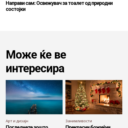
Направи сам: Освежувач за тоалет од природни
состојки
Може ќе ве
интересира
Арт и дизајн
Занимливости
Погледнете зошто
Прекрасни божиќни