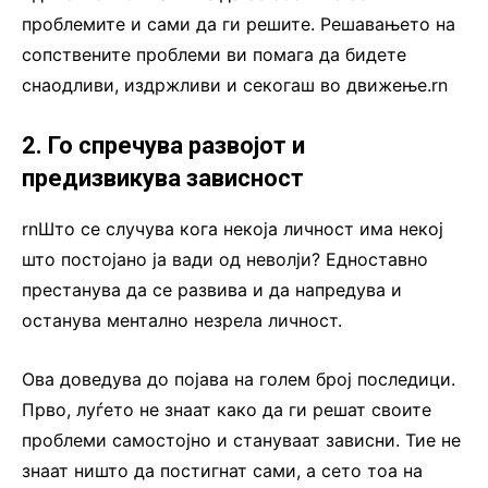
проблемите и сами да ги решите. Решавањето на
сопствените проблеми ви помага да бидете
снаодливи, издржливи и секогаш во движење.rn
2. Го спречува развојот и
предизвикува зависност
rnШто се случува кога некоја личност има некој
што постојано ја вади од неволји? Едноставно
престанува да се развива и да напредува и
останува ментално незрела личност.
Ова доведува до појава на голем број последици.
Прво, луѓето не знаат како да ги решат своите
проблеми самостојно и стануваат зависни. Тие не
знаат ништо да постигнат сами, а сето тоа на