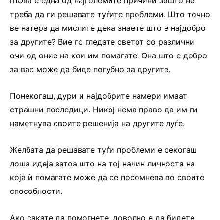
rnОва е една од најголемите причини зошто не
треба да ги решавате туѓите проблеми. Што точно
ве натера да мислите дека знаете што е најдобро
за другите? Вие го гледате светот со различни
очи од оние на кои им помагате. Она што е добро
за вас може да биде погубно за другите.
Понекогаш, дури и најдобрите намери имаат
страшни последици. Никој нема право да им ги
наметнува своите решенија на другите луѓе.
Желбата да решавате туѓи проблеми е секогаш
лоша идеја затоа што на тој начин личноста на
која ѝ помагате може да се посомнева во своите
способности.
Ако сакате да помогнете, доволно е да бидете