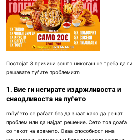
Постојат 3 причини зошто никогаш не треба да ги
решавате туѓите проблеми:rn
1. Вие ги негирате издржливоста и
снаодливоста на луѓето
rnЛуѓето се раѓаат без да знаат како да решат
проблем или да најдат решение. Сето тоа доаѓа
со текот на времето. Оваа способност има
когнитивни, емотивни и бихевиорални аспекти.