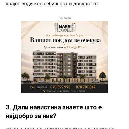
крајот води кон себичност и дрскост.rn
Реклама
3. Дали навистина знаете што е
најдобро за нив?