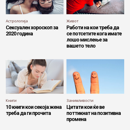
Астрологија
Живот
Сексуален хороскоп за
Работи на кои треба да
2020 година
се потсетите кога имате
лошо мислење за
вашето тело
Книги
Занимливости
10 книги кои секоја жена
Цитати кои ќе ве
треба да ги прочита
поттикнат на позитивна
промена