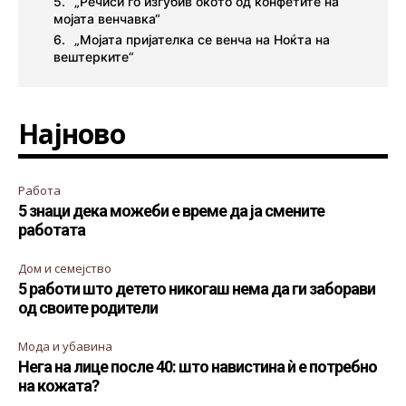
„Речиси го изгубив окото од конфетите на
мојата венчавка“
„Мојата пријателка се венча на Ноќта на
вештерките“
Најново
Работа
5 знаци дека можеби е време да ја смените
работата
Дом и семејство
5 работи што детето никогаш нема да ги заборави
од своите родители
Мода и убавина
Нега на лице после 40: што навистина ѝ е потребно
на кожата?