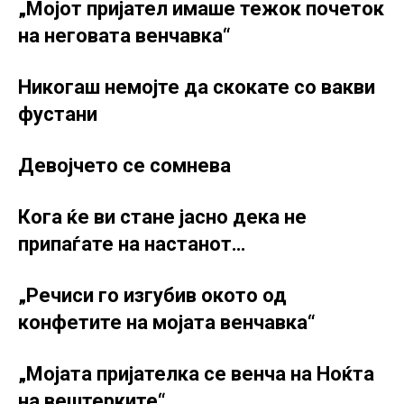
„Мојот пријател имаше тежок почеток
на неговата венчавка“
Никогаш немојте да скокате со вакви
фустани
Девојчето се сомнева
Кога ќе ви стане јасно дека не
припаѓате на настанот…
„Речиси го изгубив окото од
конфетите на мојата венчавка“
„Мојата пријателка се венча на Ноќта
на вештерките“