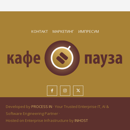
КОНТАКТ
МАРКЕТИНГ
ИМПРЕСУМ
Developed by
PROCESS IN
· Your Trusted Enterprise IT, AI &
Software Engineering Partner ·
Hosted on Enterprise Infrastructure by
INHOST