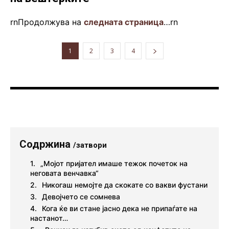
rnПродолжува на
следната страница
…rn
1
2
3
4
Содржина
/затвори
„Мојот пријател имаше тежок почеток на
неговата венчавка“
Никогаш немојте да скокате со вакви фустани
Девојчето се сомнева
Кога ќе ви стане јасно дека не припаѓате на
настанот…