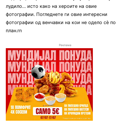
лудило… исто како на хероите на овие
фотографии. Погледнете ги овие интересни
фотографии од венчавки на кои не одело сè по
план.rn
Реклама