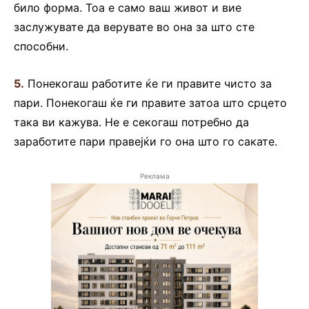
било форма. Тоа е само ваш живот и вие
заслужувате да верувате во она за што сте
способни.
5.
Понекогаш работите ќе ги правите чисто за
пари. Понекогаш ќе ги правите затоа што срцето
така ви кажува. Не е секогаш потребно да
заработите пари правејќи го она што го сакате.
Реклама