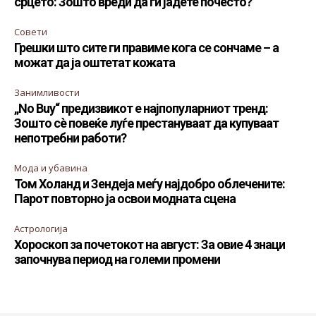
срцето: Зошто вреди да ги јадете почесто?
Совети
Грешки што сите ги правиме кога се сончаме – а
можат да ја оштетат кожата
Занимливости
„No Buy“ предизвикот е најпопуларниот тренд:
Зошто сè повеќе луѓе престануваат да купуваат
непотребни работи?
Мода и убавина
Том Холанд и Зендеја меѓу најдобро облечените:
Парот повторно ја освои модната сцена
Астрологија
Хороскоп за почетокот на август: За овие 4 знаци
започнува период на големи промени