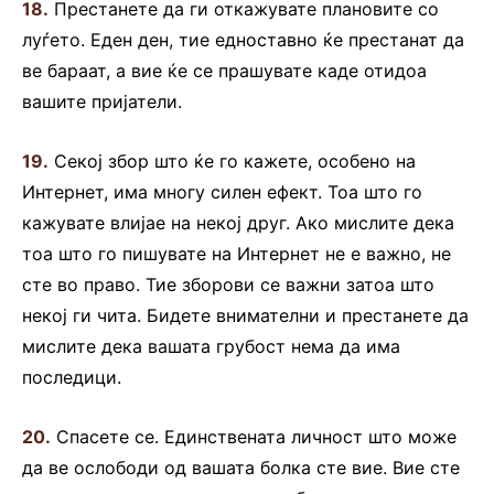
18.
Престанете да ги откажувате плановите со
луѓето. Еден ден, тие едноставно ќе престанат да
ве бараат, а вие ќе се прашувате каде отидоа
вашите пријатели.
19.
Секој збор што ќе го кажете, особено на
Интернет, има многу силен ефект. Тоа што го
кажувате влијае на некој друг. Ако мислите дека
тоа што го пишувате на Интернет не е важно, не
сте во право. Тие зборови се важни затоа што
некој ги чита. Бидете внимателни и престанете да
мислите дека вашата грубост нема да има
последици.
20.
Спасете се. Единствената личност што може
да ве ослободи од вашата болка сте вие. Вие сте