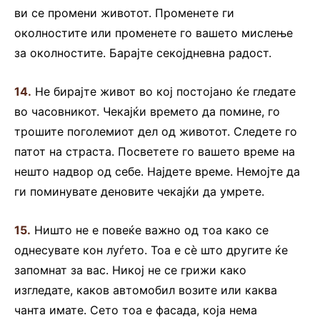
ви се промени животот. Променете ги
околностите или променете го вашето мислење
за околностите. Барајте секојдневна радост.
14.
Не бирајте живот во кој постојано ќе гледате
во часовникот. Чекајќи времето да помине, го
трошите поголемиот дел од животот. Следете го
патот на страста. Посветете го вашето време на
нешто надвор од себе. Најдете време. Немојте да
ги поминувате деновите чекајќи да умрете.
15.
Ништо не е повеќе важно од тоа како се
однесувате кон луѓето. Тоа е сè што другите ќе
запомнат за вас. Никој не се грижи како
изгледате, каков автомобил возите или каква
чанта имате. Сето тоа е фасада, која нема