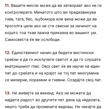
11.
Вашите мисли може да ве затвораат ако не ги
контролирате. Минатото што ви предизвикува
гнев, тага, бес, љубомора или вина може да ве
проголта цели ако не сте свесни за начинот на
којшто тоа ткае лажна приказна во вашиот ум.
Самосвеста ќе ве ослободи.
12.
Единствениот начин да бидете вистински
среќни е да го исклучите светот и да го слушате
внатрешниот глас. Овој свет ќе ве научи на еден
пат до среќата и на крајот на тој пат многумина
се мизерни, поразени и гневни. Создајте свој пат.
13.
Не живејте за викенд. Ако не можете да
најдете радост во другите пет дена од неделата,
нешто треба да промените веднаш. Не чекајте да