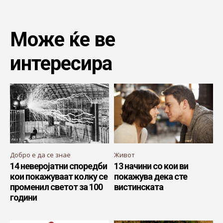
Може ќе ве
интересира
Добро е да се знае
Живот
14 неверојатни споредби
13 начини со кои ви
кои покажуваат колку се
покажува дека сте
променил светот за 100
вистинската
години