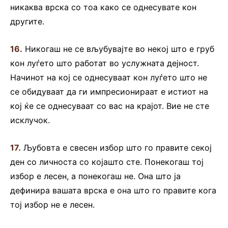
никаква врска со тоа како се однесувате кон
другите.
16.
Никогаш не се вљубувајте во некој што е груб
кон луѓето што работат во услужната дејност.
Начинот на кој се однесуваат кон луѓето што не
се обидуваат да ги импресионираат е истиот на
кој ќе се однесуваат со вас на крајот. Вие не сте
исклучок.
17.
Љубовта е свесен избор што го правите секој
ден со личноста со којашто сте. Понекогаш тој
избор е лесен, а понекогаш не. Она што ја
дефинира вашата врска е она што го правите кога
тој избор не е лесен.