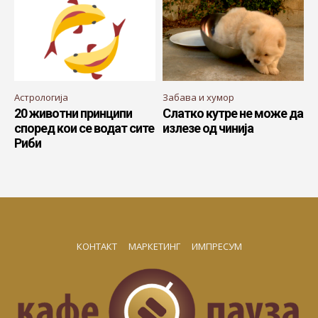
Астрологија
Забава и хумор
20 животни принципи
Слатко кутре не може да
според кои се водат сите
излезе од чинија
Риби
КОНТАКТ
МАРКЕТИНГ
ИМПРЕСУМ