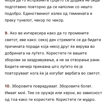
Мора да го испразните срцето сè додека не биде
подготвено повторно да се наполни со нешто
подобро. Единствениот излез од темнината е
преку тунелот, чекор по чекор.
9.
Ако ве интересира како да го промените
светот, еве како: секој ден стремете се да бидете
причината поради која некој друг ќе верува во
добрината на луѓето. Користете ги вашите
зборови за заздравување, а не за отворање рани.
Бидете нечија приказна што луѓето ќе ја
повторуваат кога ќе ја изгубат вербата во светот.
10.
Зборовите повредуваат. Зборовите болат.
Имаат моќ. Тие се оружје или херои, во зависност
од тоа како ги користите. Користете ги мудро.