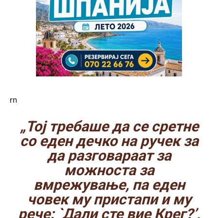
rn
„Тој требаше да се сретне
со еден дечко на ручек за
да разговараат за
можноста за
вмрежување, па еден
човек му пристапи и му
рече: `Дали сте вие Крег?’,