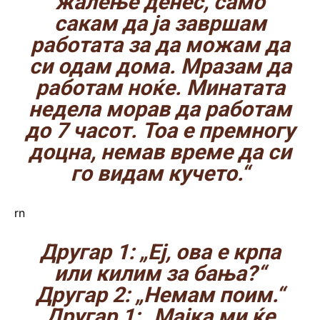
жалење денес, само
сакам да ја завршам
работата за да можам да
си одам дома. Мразам да
работам ноќе. Минатата
недела морав да работам
до 7 часот. Тоа е премногу
доцна, немав време да си
го видам кучето.“
rn
Другар 1: „Еј, ова е крпа
или килим за бања?“
Другар 2: „Немам поим.“
Другар 1: „Мајка ми ќе