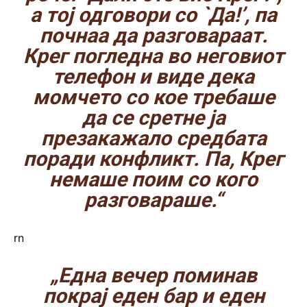
а тој одговори со `Да!’, па
почнаа да разговараат.
Крег погледна во неговиот
телефон и виде дека
момчето со кое требаше
да се сретне ја
презакажало средбата
поради конфликт. Па, Крег
немаше поим со кого
разговараше.“
rn
„Една вечер поминав
покрај еден бар и еден