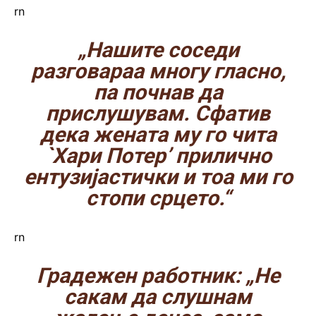
rn
„Нашите соседи
разговараа многу гласно,
па почнав да
прислушувам. Сфатив
дека жената му го чита
`Хари Потер’ прилично
ентузијастички и тоа ми го
стопи срцето.“
rn
Градежен работник: „Не
сакам да слушнам