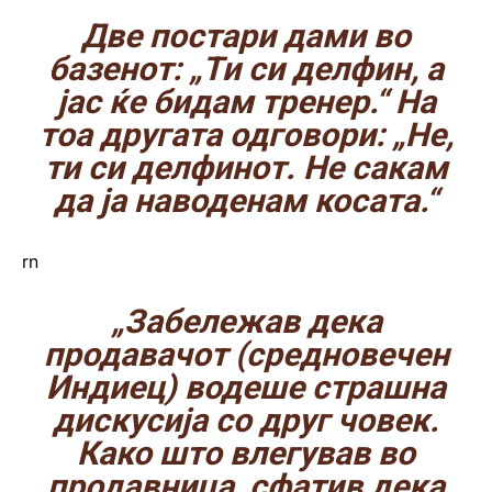
Две постари дами во
базенот: „Ти си делфин, а
јас ќе бидам тренер.“ На
тоа другата одговори: „Не,
ти си делфинот. Не сакам
да ја наводенам косата.“
rn
„Забележав дека
продавачот (средновечен
Индиец) водеше страшна
дискусија со друг човек.
Како што влегував во
продавница, сфатив дека