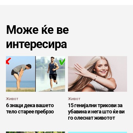
Може ќе ве
интересира
Живот
Живот
6 знаци дека вашето
15 генијални трикови за
тело старее пребрзо
убавина и нега што ќе ви
го олеснат животот