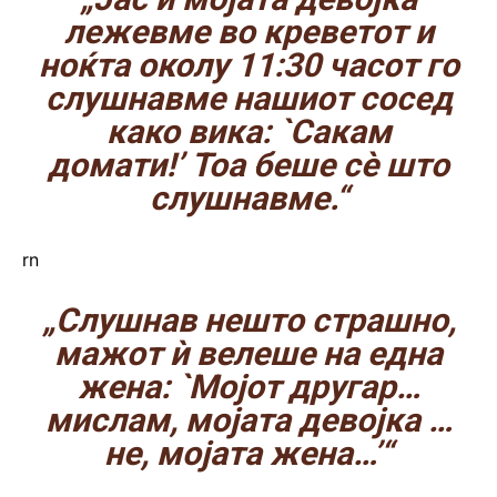
лежевме во креветот и
ноќта околу 11:30 часот го
слушнавме нашиот сосед
како вика: `Сакам
домати!’ Тоа беше сè што
слушнавме.“
rn
„Слушнав нешто страшно,
мажот ѝ велеше на една
жена: `Мојот другар…
мислам, мојата девојка …
не, мојата жена…’“