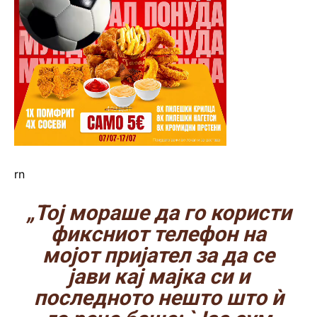
rn
„Тој мораше да го користи
фиксниот телефон на
мојот пријател за да се
јави кај мајка си и
последното нешто што ѝ