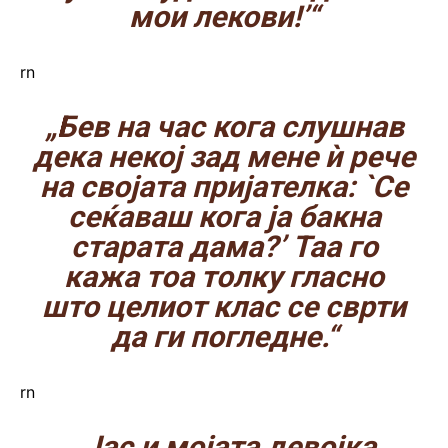
мои лекови!’“
rn
„Бев на час кога слушнав
дека некој зад мене ѝ рече
на својата пријателка: `Се
сеќаваш кога ја бакна
старата дама?’ Таа го
кажа тоа толку гласно
што целиот клас се сврти
да ги погледне.“
rn
„Јас и мојата девојка