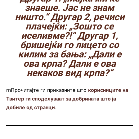
знаеше. Јас не знам
ништо.“ Другар 2, речиси
плачејќи: „Зошто се
иселивме?!“ Другар 1,
бришејќи го лицето со
килим за бања: „Дали е
ова крпа? Дали е ова
некаков вид крпа?“
rnПрочитајте ги приказните што
корисниците на
Твитер ги споделуваат за добрината што ја
добиле од странци
.