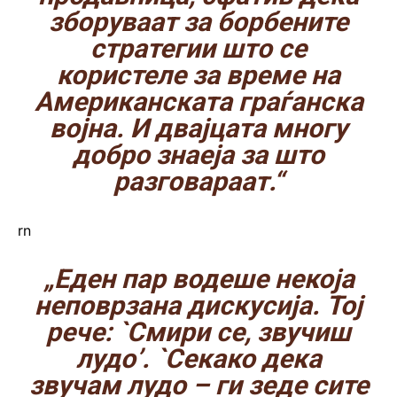
зборуваат за борбените
стратегии што се
користеле за време на
Американската граѓанска
војна. И двајцата многу
добро знаеја за што
разговараат.“
rn
„Еден пар водеше некоја
неповрзана дискусија. Тој
рече: `Смири се, звучиш
лудо’. `Секако дека
звучам лудо – ги зеде сите