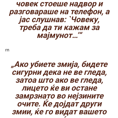
човек стоеше надвор и
разговараше на телефон, а
јас слушнав: `Човеку,
треба да ти кажам за
мајмунот…’“
rn
„Ако убиете змија, бидете
сигурни дека не ве гледа,
затоа што ако ве гледа,
лицето ќе ви остане
замрзнато во нејзините
очите. Ќе дојдат други
змии, ќе го видат вашето