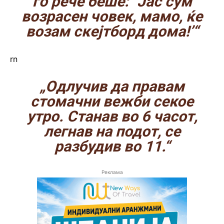
го рече беше: `Јас сум
возрасен човек, мамо, ќе
возам скејтборд дома!’“
rn
„Одлучив да правам
стомачни вежби секое
утро. Станав во 6 часот,
легнав на подот, се
разбудив во 11.“
Реклама