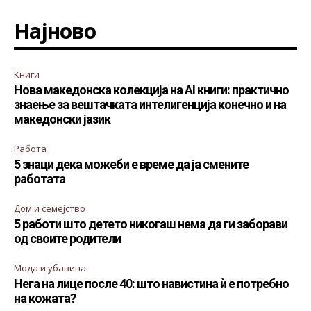
Најново
Книги
Нова македонска колекција на AI книги: практично
знаење за вештачката интелигенција конечно и на
македонски јазик
Работа
5 знаци дека можеби е време да ја смените
работата
Дом и семејство
5 работи што детето никогаш нема да ги заборави
од своите родители
Мода и убавина
Нега на лице после 40: што навистина ѝ е потребно
на кожата?