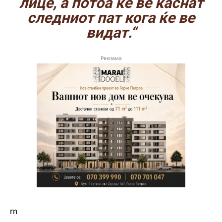
лице, а потоа ќе ве каснат
следниот пат кога ќе ве
видат.“
Реклама
rn