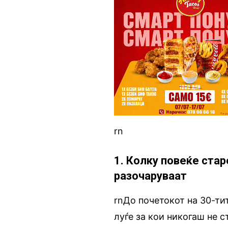
rn
1. Колку повеќе стар
разочаруваат
rnДо почетокот на 30-ти
луѓе за кои никогаш не 