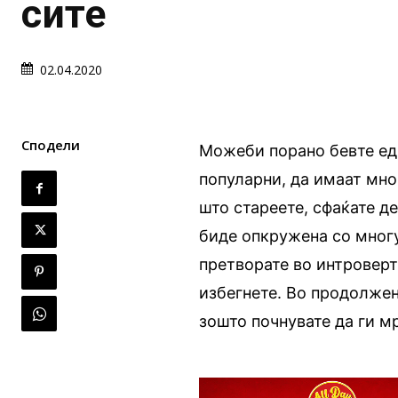
сите
02.04.2020
Сподели
Можеби порано бевте едн
популарни, да имаат мног
што стареете, сфаќате де
биде опкружена со многу
претворате во интроверт
избегнете. Во продолжен
зошто почнувате да ги мр