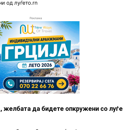
и од луѓето.rn
Реклама
е, желбата да бидете опкружени со луѓе