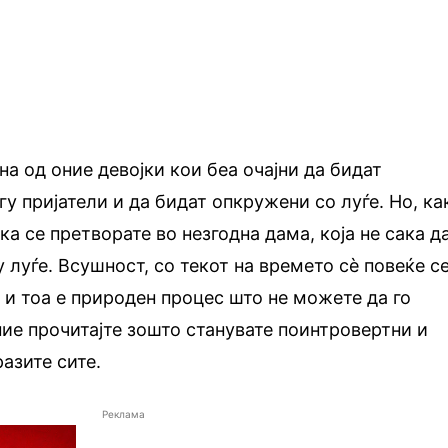
а од оние девојки кои беа очајни да бидат
у пријатели и да бидат опкружени со луѓе. Но, ка
ка се претворате во незгодна дама, која не сака д
 луѓе. Всушност, со текот на времето сè повеќе с
 и тоа е природен процес што не можете да го
ие прочитајте зошто станувате поинтровертни и
азите сите.
Реклама