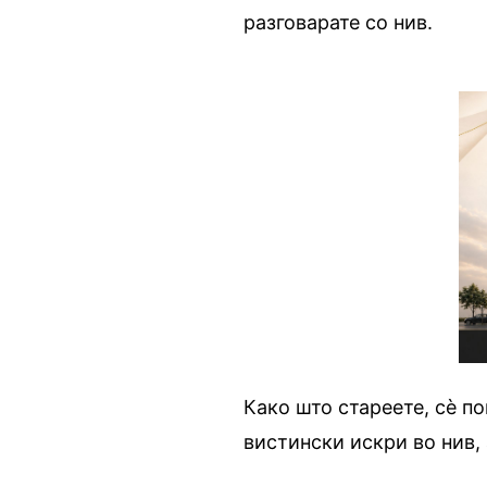
разговарате со нив.
Како што стареете, сè по
вистински искри во нив, 