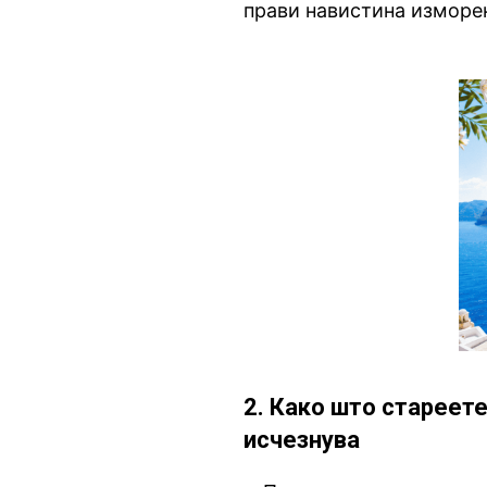
прави навистина изморен
2. Како што стареет
исчезнува