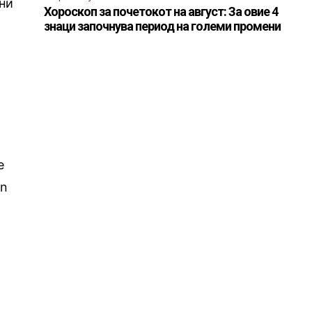
ини
Хороскоп за почетокот на август: За овие 4
знаци започнува период на големи промени
е
rn