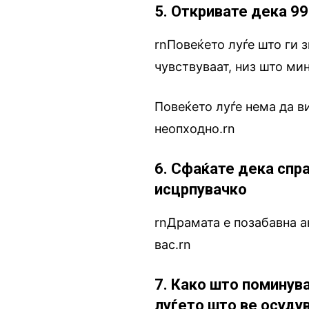
5. Откривате дека 9
rnПовеќето луѓе што ги з
чувствуваат, низ што ми
Повеќето луѓе нема да ви
неопходно.rn
6. Сфаќате дека спр
исцрпувачко
rnДрамата е позабавна ак
вас.rn
7. Како што поминув
луѓето што ве осудув