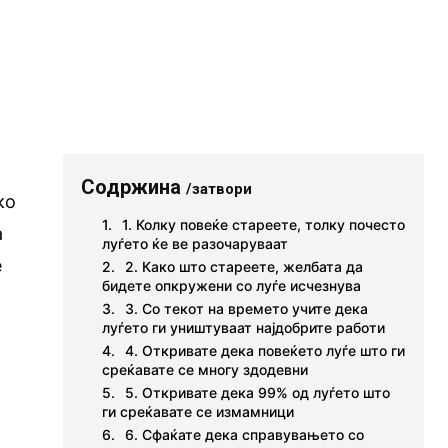
Содржина
/затвори
ко
1. Колку повеќе стареете, толку почесто
а
луѓето ќе ве разочаруваат
е
2. Како што стареете, желбата да
бидете опкружени со луѓе исчезнува
3. Со текот на времето учите дека
луѓето ги уништуваат најдобрите работи
4. Откривате дека повеќето луѓе што ги
среќавате се многу здодевни
5. Откривате дека 99% од луѓето што
ги среќавате се измамници
6. Сфаќате дека справувањето со