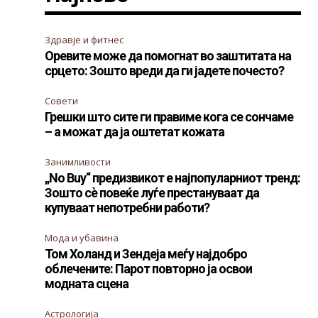
Здравје и фитнес
Оревите може да помогнат во заштитата на
срцето: Зошто вреди да ги јадете почесто?
Совети
Грешки што сите ги правиме кога се сончаме
– а можат да ја оштетат кожата
Занимливости
„No Buy“ предизвикот е најпопуларниот тренд:
Зошто сè повеќе луѓе престануваат да
купуваат непотребни работи?
Мода и убавина
Том Холанд и Зендеја меѓу најдобро
облечените: Парот повторно ја освои
модната сцена
Астрологија