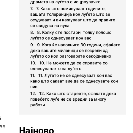
драмата на луѓето е исцрпувачко
7. Како што поминуваат годините,
вашата толеранција кон луѓето што ве
осудуваат и ви кажуваат што да правите
се сведува на нула
8. Колку сте постари, толку полошо
луѓето се однесуваат кон вас
9. Кога ќе наполните 30 години, сфаќате
дека вашите миленици се позрели од
луѓето со кои разговарате секојдневно
10. Не можете да се справите со
однесувањето на луѓето
11. Луѓето не се однесуваат кон вас
како што сакаат вие да се однесувате кон
нив
12. Како што стареете, сфаќате дека
повеќето луѓе не се вредни за многу
работи
д
ве
Најново