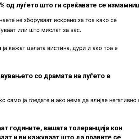
9% од луѓето што ги среќавате се измамни
наете не зборуваат искрено за тоа како се
нуваат или што мислат за вас.
 ја кажат целата вистина, дури и ако тоа е
авувањето со драмата на луѓето е
о само ја гледате и ако нема да влијае негативно 
аат годините, вашата толеранција кон
аат и ви кажуваат што да правите се