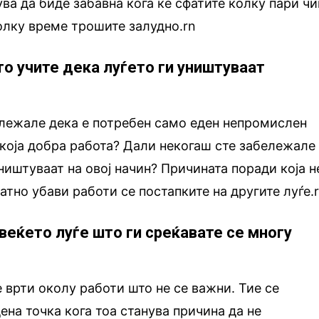
ва да биде забавна кога ќе сфатите колку пари ч
олку време трошите залудно.rn
то учите дека луѓето ги уништуваат
ележале дека е потребен само еден непромислен
екоја добра работа? Дали некогаш сте забележале
ништуваат на овој начин? Причината поради која н
атно убави работи се постапките на другите луѓе.
веќето луѓе што ги среќавате се многу
 врти околу работи што не се важни. Тие се
ена точка кога тоа станува причина да не