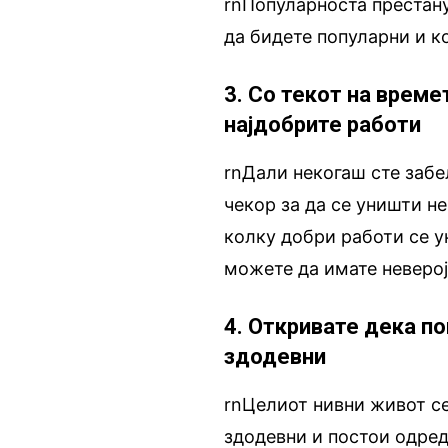
rnПопуларноста престану
да бидете популарни и к
3. Со текот на време
најдобрите работи
rnДали некогаш сте заб
чекор за да се уништи н
колку добри работи се у
можете да имате неверој
4. Откривате дека по
здодевни
rnЦелиот нивни живот се
здодевни и постои одред