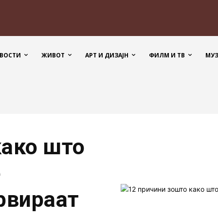
ВОСТИ
ЖИВОТ
АРТ И ДИЗАЈН
ФИЛМ И ТВ
МУ
како што
е
рвираат