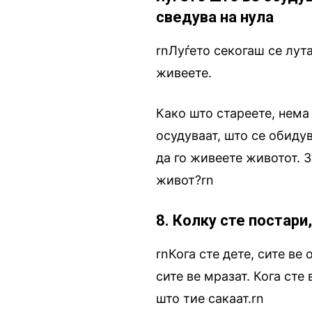
сведува на нула
rnЛуѓето секогаш се лута
живеете.
Како што стареете, нема
осудуваат, што се обиду
да го живеете животот. З
живот?rn
8. Колку сте постари
rnКога сте дете, сите ве
сите ве мразат. Кога сте
што тие сакаат.rn