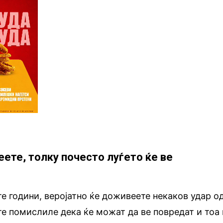
еете, толку почесто луѓето ќе ве
те години, веројатно ќе доживеете некаков удар о
сте помислиле дека ќе можат да ве повредат и тоа 