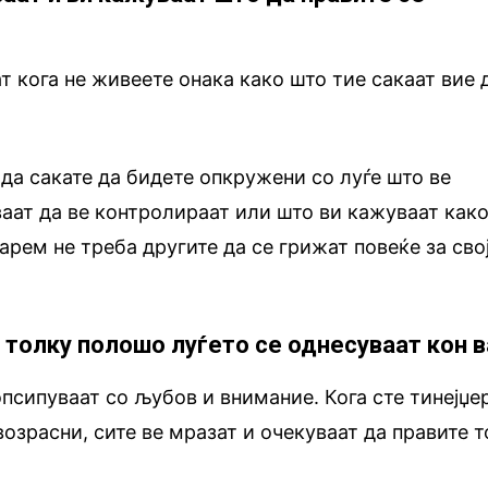
т кога не живеете онака како што тие сакаат вие 
 да сакате да бидете опкружени со луѓе што ве
ваат да ве контролираат или што ви кажуваат как
арем не треба другите да се грижат повеќе за сво
, толку полошо луѓето се однесуваат кон 
 опсипуваат со љубов и внимание. Кога сте тинејџе
 возрасни, сите ве мразат и очекуваат да правите т