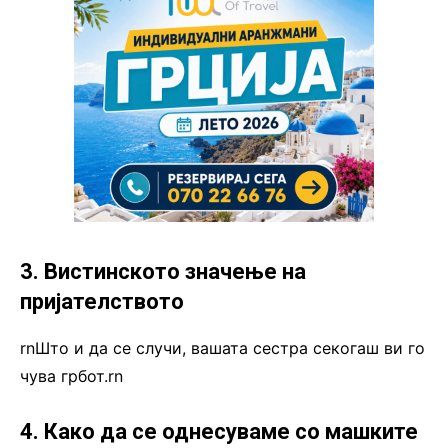
3. Вистинското значење на
пријателството
rnШто и да се случи, вашата сестра секогаш ви го
чува грбот.rn
4. Како да се однесуваме со машките