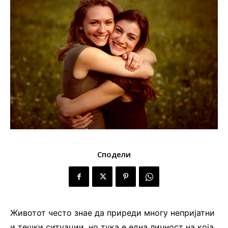
Сподели
Животот често знае да приреди многу непријатни
и тешки ситуации, но тука е една личност на која