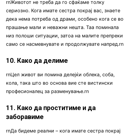
rnЖивотот не треба да го сфаќаме толку
сериозно. Кога имате сестра покрај вас, знаете
дека нема потреба од драми, особено кога се во
прашање мали и неважни нешта. Таа поминала
низ полоши ситуации, затоа на малите препреки
само се насмевнувате и продолжувате напред.rn
10. Како да делиме
rnЦел живот ви помина делејќи облека, соба,
кола, така што во основа вие сте вистински
професионалец за разменување.rn
11. Како да проститиме и да
заборавиме
rnДа бидеме реални – кога имате сестра покрај