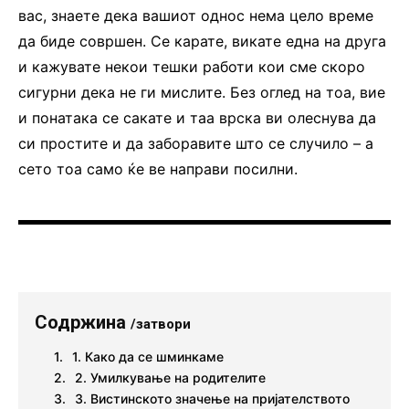
вас, знаете дека вашиот однос нема цело време
да биде совршен. Се карате, викате една на друга
и кажувате некои тешки работи кои сме скоро
сигурни дека не ги мислите. Без оглед на тоа, вие
и понатака се сакате и таа врска ви олеснува да
си простите и да заборавите што се случило – а
сето тоа само ќе ве направи посилни.
Содржина
/затвори
1. Како да се шминкаме
2. Умилкување на родителите
3. Вистинското значење на пријателството