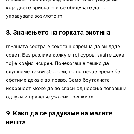
која двете врискате и се обидувате да го
управувате возилото.rn
8. Значењето на горката вистина
rnВашата сестра е секогаш спремна да ви даде
совет. Без разлика колку е тој суров, знајте дека
тој е крајно искрен. Понекогаш е тешко да
слушнеме такви зборови, но по некое време ќе
сфатиме дека е во право. Само бруталната
искреност може да ве спаси од носење погрешни
одлуки и правење ужасни грешки.rn
9. Како да се радуваме на малите
нешта