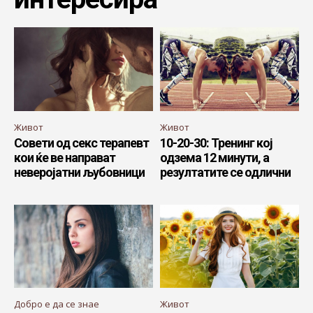
Живот
Живот
Совети од секс терапевт
10-20-30: Тренинг кој
кои ќе ве направат
одзема 12 минути, а
неверојатни љубовници
резултатите се одлични
Добро е да се знае
Живот