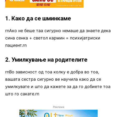
1. Како да се шминкаме
rnАко не беше таа сигурно немаше да знаете дека
сина сенка + светол кармин = психијатриски
пациент.rn
2. Умилкување на родителите
rnВо зависност од тоа колку е добра во тоа,
вашата сестра сигурно ве научила како да се
умилкувате и што да кажете за да го добиете тоа
што го сакате.rn
Реклама