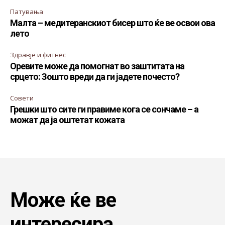
Патувања
Малта – медитеранскиот бисер што ќе ве освои ова
лето
Здравје и фитнес
Оревите може да помогнат во заштитата на
срцето: Зошто вреди да ги јадете почесто?
Совети
Грешки што сите ги правиме кога се сончаме – а
можат да ја оштетат кожата
Може ќе ве
интересира