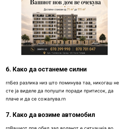
6. Како да останеме силни
rnБез разлика низ што поминува таа, никогаш не
сте ја виделе да попушти поради притисок, да
плаче и да се сожалува.rn
7. Како да возиме автомобил
rnВашиот прв обид зад воланот е ситуација во