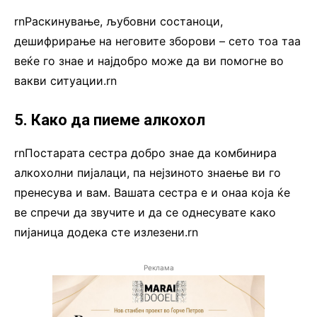
rnРаскинување, љубовни состаноци,
дешифрирање на неговите зборови – сето тоа таа
веќе го знае и најдобро може да ви помогне во
вакви ситуации.rn
5. Како да пиеме алкохол
rnПостарата сестра добро знае да комбинира
алкохолни пијалаци, па нејзиното знаење ви го
пренесува и вам. Вашата сестра е и онаа која ќе
ве спречи да звучите и да се однесувате како
пијаница додека сте излезени.rn
Реклама