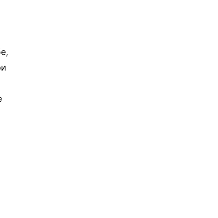
е,
ри
е