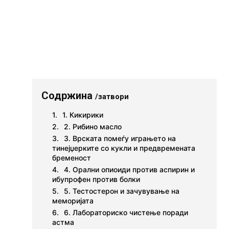
Содржина
/затвори
1. Кикирики
2. Рибино масло
3. Врската помеѓу играњето на
тинејџерките со кукли и предвремената
бременост
4. Орални опиоиди против аспирин и
ибупрофен против болки
5. Тестостерон и зачувување на
меморијата
6. Лабораториско чистење поради
астма