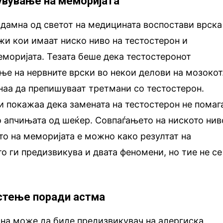
чувување на меморијата
 одамна од светот на медицината воспостави врска
и кои имаат ниско ниво на тестостерон и
еморијата. Тезата беше дека тестостеронот
ње на нервните врски во некои делови на мозокот
наа да препишуваат третмани со тестостерон.
и покажаа дека замената на тестостерон не помаг
 апчињата од шеќер. Совпаѓањето на ниското нив
то на меморијата е можно како резултат на
о ги предизвикува и двата феномени, но тие не се
стење поради астма
на може да биде предизвикувач на алергиска