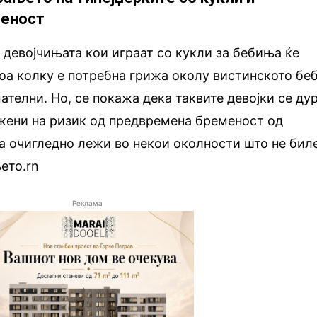
меност
 девојчињата кои играат со кукли за бебиња ќе
тоа колку е потребна грижа околу вистинското беб
ателни. Но, се покажа дека таквите девојки се ду
ожени на ризик од предвремена бременост од
оа очигледно лежи во некои околности што не бил
ето.rn
Реклама