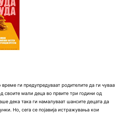
о време ги предупредуваат родителите да ги чуваа
д своите мали деца во првите три години од
аше дека така ги намалуваат шансите децата да
унки. Но, сега се појавија истражувања кои