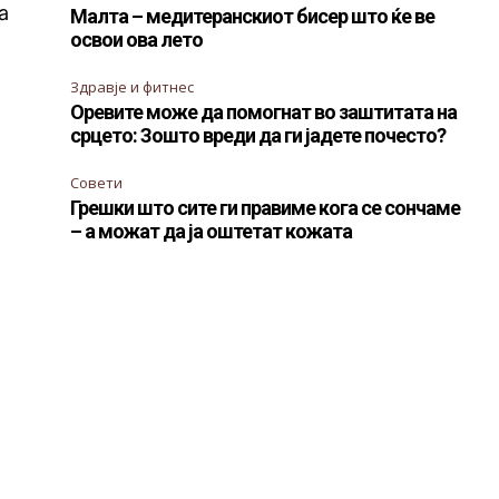
а
Малта – медитеранскиот бисер што ќе ве
освои ова лето
Здравје и фитнес
Оревите може да помогнат во заштитата на
срцето: Зошто вреди да ги јадете почесто?
Совети
Грешки што сите ги правиме кога се сончаме
– а можат да ја оштетат кожата