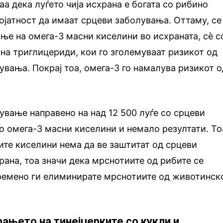
 дека луѓето чија исхрана е богата со рибино
јатност да имаат срцеви заболувања. Оттаму, се
ање на омега-3 масни киселини во исхраната, сè с
 на триглицериди, кои го зголемуваат ризикот од
вања. Покрај тоа, омега-3 го намалува ризикот о
ување направено на над 12 500 луѓе со срцеви
 омега-3 масни киселини и немало резултати. То
ите киселини нема да ве заштитат од срцеви
рана, тоа значи дека мрснотиите од рибите се
ремено ги елиминирате мрснотиите од животинск
рањето на тинејџерките со кукли и