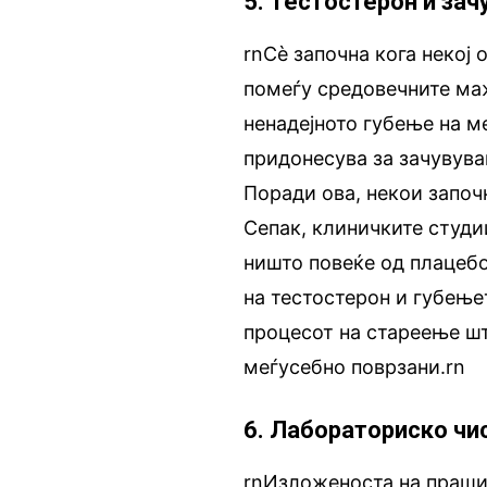
5. Тестостерон и за
rnСè започна кога некој
помеѓу средовечните маж
ненадејното губење на м
придонесува за зачувува
Поради ова, некои започ
Сепак, клиничките студи
ништо повеќе од плацебо
на тестостерон и губење
процесот на стареење шт
меѓусебно поврзани.rn
6. Лабораториско чи
rnИзложеноста на праши