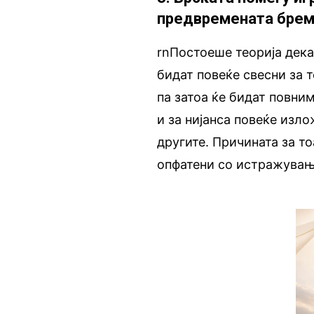
предвремената бре
rnПостоеше теорија дека
бидат повеќе свесни за 
па затоа ќе бидат повним
и за нијанса повеќе изл
другите. Причината за т
опфатени со истражувањ