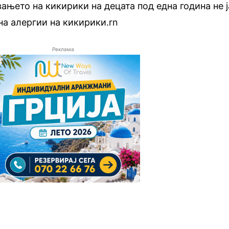
ањето на кикирики на децата под една година не ј
на алергии на кикирики.rn
Реклама