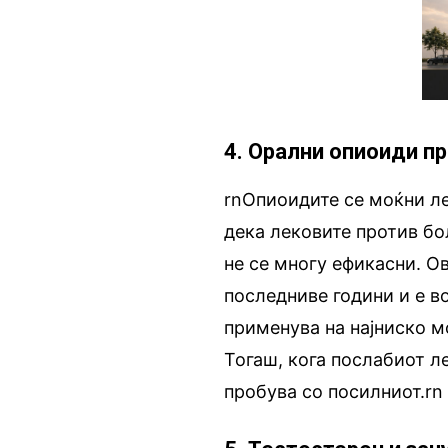
4. Орални опиоиди п
rnОпиоидите се моќни ле
дека лековите против бо
не се многу ефикасни. О
последниве години и е в
применува на најниско м
Тогаш, кога послабиот ле
пробува со посилниот.rn