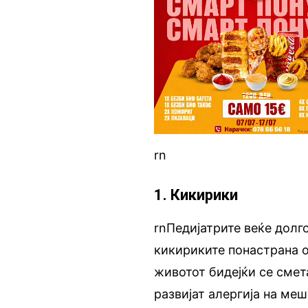
rn
1. Кикирики
rnПедијатрите веќе долг
кикириките понастрана о
животот бидејќи се смет
развијат алергија на меш