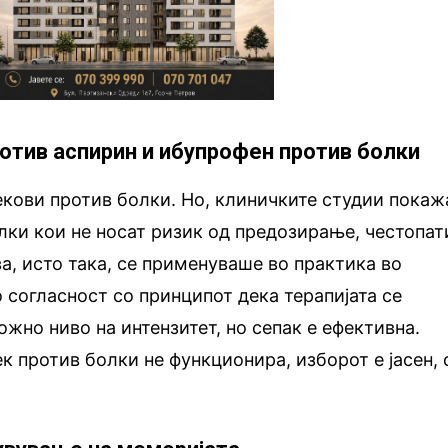
ротив аспирин и ибупрофен против болки
кови против болки. Но, клиничките студии покаж
лки кои не носат ризик од предозирање, честопат
ва, исто така, се применуваше во практика во
о согласност со принципот дека терапијата се
ожно ниво на интензитет, но сепак е ефективна.
к против болки не функционира, изборот е јасен, 