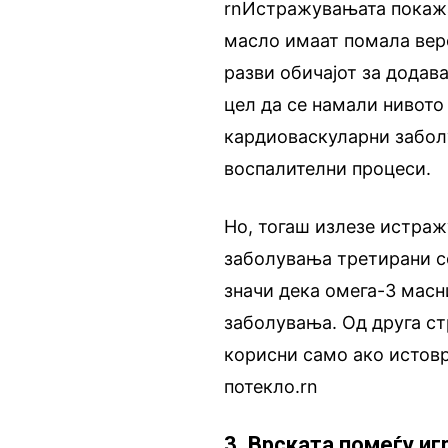
rnИстражувањата покажаа
масло имаат помала веро
разви обичајот за додав
цел да се намали нивото
кардиоваскуларни заболу
воспалителни процеси.
Но, тогаш излезе истраж
заболувања третирани со
значи дека омега-3 масн
заболувања. Од друга ст
корисни само ако истов
потекло.rn
3. Врската помеѓу иг