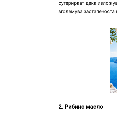
сугерираат дека изложув
зголемува застапеноста 
2. Рибино масло