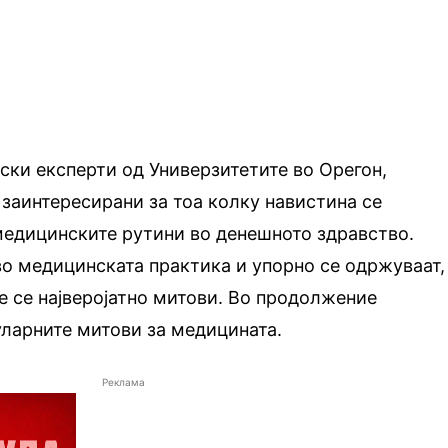
ки експерти од Универзитетите во Орегон,
заинтересирани за тоа колку навистина се
медицинските рутини во денешното здравство.
во медицинската практика и упорно се одржуваат,
е се најверојатно митови. Во продолжение
пуларните митови за медицината.
Реклама