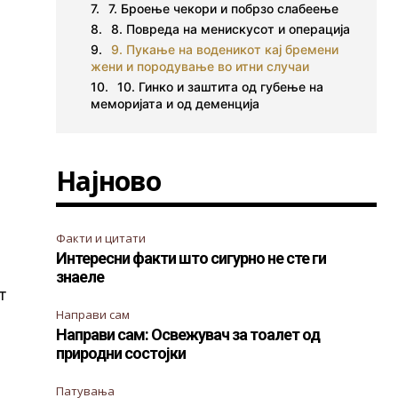
7. Броење чекори и побрзо слабеење
8. Повреда на менискусот и операција
9. Пукање на воденикот кај бремени
жени и породување во итни случаи
10. Гинко и заштита од губење на
меморијата и од деменција
Најново
Факти и цитати
Интересни факти што сигурно не сте ги
знаеле
т
Направи сам
Направи сам: Освежувач за тоалет од
природни состојки
Патувања