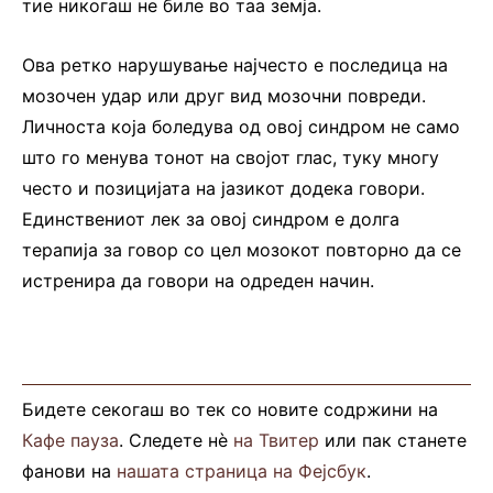
тие никогаш не биле во таа земја.
Ова ретко нарушување најчесто е последица на
мозочен удар или друг вид мозочни повреди.
Личноста која боледува од овој синдром не само
што го менува тонот на својот глас, туку многу
често и позицијата на јазикот додека говори.
Единствениот лек за овој синдром е долга
терапија за говор со цел мозокот повторно да се
истренира да говори на одреден начин.
Бидете секогаш во тек со новите содржини на
Кафе пауза
. Следете нè
на Твитер
или пак станете
фанови на
нашата страница на Фејсбук
.