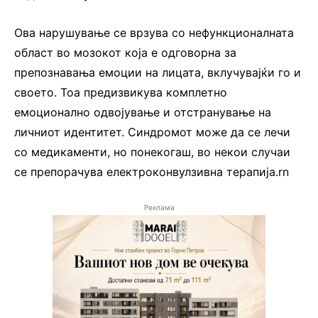
Ова нарушување се врзува со нефункционалната
област во мозокот која е одговорна за
препознавања емоции на лицата, вклучувајќи го и
своето. Тоа предизвикува комплетно
емоционално одвојување и отстранување на
личниот идентитет. Синдромот може да се лечи
со медикаменти, но понекогаш, во некои случаи
се препорачува електроконвулзивна терапија.rn
Реклама