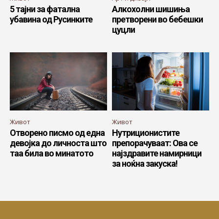
5 тајни за фатална
Алкохолни шишиња
убавина од Русинките
претворени во бебешки
цуцли
Живот
Живот
Отворено писмо од една
Нутриционистите
девојка до личноста што
препорачуваат: Ова се
таа била во минатото
најздравите намирници
за ноќна закуска!