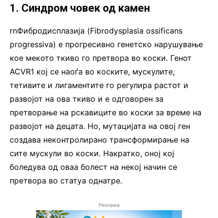
1. Синдром човек од камен
rnФибродисплазија (Fibrodysplasia ossificans
progressiva) е прогресивно генетско нарушување
кое мекото ткиво го претвора во коски. Генот
ACVR1 кој се наоѓа во коските, мускулите,
тетивите и лигаментите го регулира растот и
развојот на ова ткиво и е одговорен за
претворање на рскавиците во коски за време на
развојот на децата. Но, мутацијата на овој ген
создава неконтролирано трансформирање на
сите мускули во коски. Накратко, оној кој
боледува од оваа болест на некој начин се
претвора во статуа однатре.
Реклама