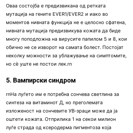
Оваа состојба е предизвикана од ретката
мутација на гените EVER1/EVER2 и иако во
моментов нивната функција не е целосно сфатена,
нивната мутација предизвикува кожата да биде
многу поподложна на вирусите папилом 5 и 8, кои
обично не се изворот на самата болест. Постојат
неколку можности за ублажување на симптомите,
но сè уште не постои лек.rn
5. Вампирски синдром
rnНа луѓето им е потребна сончева светлина за
синтеза на витаминот Д, но преголемата
изложеност на сончевите УВ-зраци може да ја
оштети кожата. Отприлика 1 на секои милион
луѓе страда од ксеродерма пигментоза која