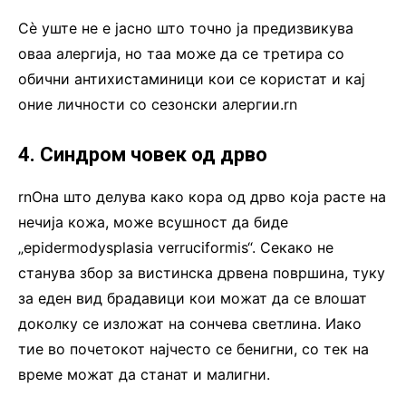
Сè уште не е јасно што точно ја предизвикува
оваа алергија, но таа може да се третира со
обични антихистаминици кои се користат и кај
оние личности со сезонски алергии.rn
4. Синдром човек од дрво
rnОна што делува како кора од дрво која расте на
нечија кожа, може всушност да биде
„еpidermodysplasia verruciformis“. Секако не
станува збор за вистинска дрвена површина, туку
за еден вид брадавици кои можат да се влошат
доколку се изложат на сончева светлина. Иако
тие во почетокот најчесто се бенигни, со тек на
време можат да станат и малигни.