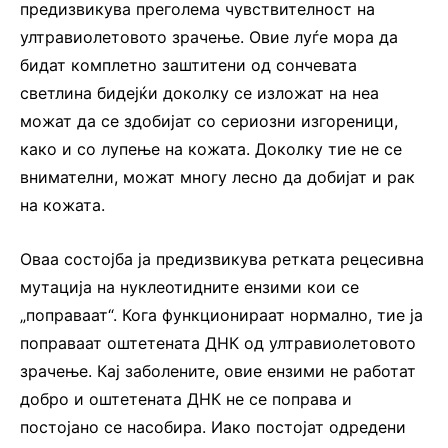
предизвикува преголема чувствителност на
ултравиолетовото зрачење. Овие луѓе мора да
бидат комплетно заштитени од сончевата
светлина бидејќи доколку се изложат на неа
можат да се здобијат со сериозни изгореници,
како и со лупење на кожата. Доколку тие не се
внимателни, можат многу лесно да добијат и рак
на кожата.
Оваа состојба ја предизвикува ретката рецесивна
мутација на нуклеотидните ензими кои се
„поправаат“. Кога функционираат нормално, тие ја
поправаат оштетената ДНК од ултравиолетовото
зрачење. Кај заболените, овие ензими не работат
добро и оштетената ДНК не се поправа и
постојано се насобира. Иако постојат одредени