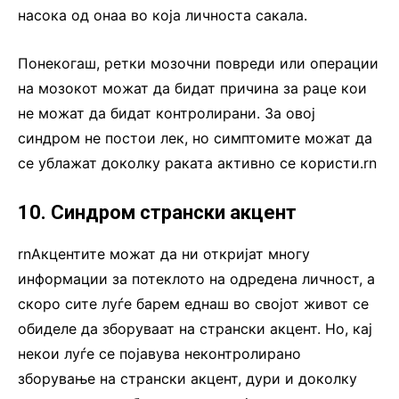
насока од онаа во која личноста сакала.
Понекогаш, ретки мозочни повреди или операции
на мозокот можат да бидат причина за раце кои
не можат да бидат контролирани. За овој
синдром не постои лек, но симптомите можат да
се ублажат доколку раката активно се користи.rn
10. Синдром странски акцент
rnАкцентите можат да ни откријат многу
информации за потеклото на одредена личност, а
скоро сите луѓе барем еднаш во својот живот се
обиделе да зборуваат на странски акцент. Но, кај
некои луѓе се појавува неконтролирано
зборување на странски акцент, дури и доколку