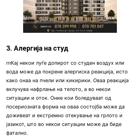
3. Алергија на студ
rnКај некои луѓе допирот со студен воздух или
вода може да покрене алергиска реакција, исто
како онаа на пчели или кикирики. Оваа реакција
вклучува нафрлање на телото, а во некои
ситуации и оток. Оние кои боледуваат од
посериозната форма на оваа состојба може да
доживеат и екстремно отекување на грлото и
јазикот, што во некои ситуации може да биде
фатално.