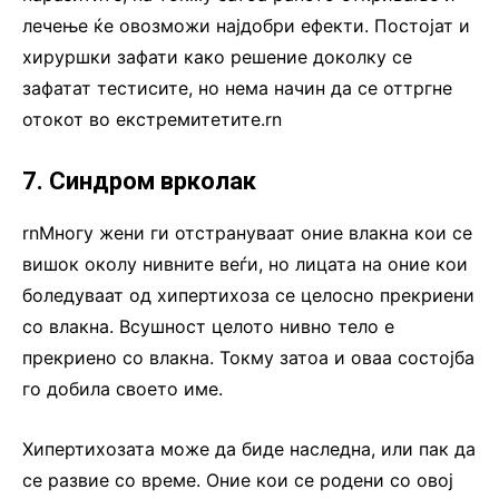
лечење ќе овозможи најдобри ефекти. Постојат и
хируршки зафати како решение доколку се
зафатат тестисите, но нема начин да се оттргне
отокот во екстремитетите.rn
7. Синдром врколак
rnМногу жени ги отстрануваат оние влакна кои се
вишок околу нивните веѓи, но лицата на оние кои
боледуваат од хипертихоза се целосно прекриени
со влакна. Всушност целото нивно тело е
прекриено со влакна. Токму затоа и оваа состојба
го добила своето име.
Хипертихозата може да биде наследна, или пак да
се развие со време. Оние кои се родени со овој