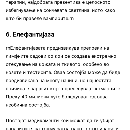
терапии, најдобрата превентива е целосното
избегнување на сончевата светлина, исто како
што би правеле вампирите.rn
6. Елефантијаза
rnЕлефантијазата предизвикува препреки на
лимфните садови со кои се создава екстремно
отекување на кожата и ткивото, особено во
нозете и тестисите. Оваа состојба може да биде
предизвикана на многу начини, но најчестата
причина е паразит кој го пренесуваат комарците.
Преку 40 милиони луѓе боледуваат од оваа
необична состојба.
Постојат медикаменти кои можат да ги убијат
паразитите, па токму затоа раното откривање и