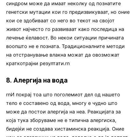
синдром може да имаат неколку од познатите
генетски мутации кои го предизвикуваат, но оние
кои се здобиваат со него во текот на својот
живот најчесто го развиваат како последица на
лечење ќелавост. Во некои ситуации причината
воопшто не е позната. Традиционалните методи
на отстранување влакна можат да овозможат
краткотрајни резултати.rn
8. Алергија на вода
rnИ покрај тоа што поголемиот дел од нашето
тело е составено од вода, многу е чудно што
може да постои алергија на неа. Реакцијата за
која тука зборуваме не е типична алергиска,
бидејќи не создава хистаминска реакција. Оние