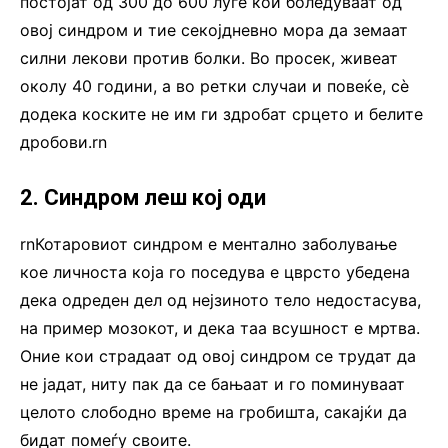
постојат од 300 до 600 луѓе кои боледуваат од
овој синдром и тие секојдневно мора да земаат
силни лекови против болки. Во просек, живеат
околу 40 години, а во ретки случаи и повеќе, сè
додека коските не им ги здробат срцето и белите
дробови.rn
2. Синдром леш кој оди
rnКотаровиот синдром е ментално заболување
кое личноста која го поседува е цврсто убедена
дека одреден дел од нејзиното тело недостасува,
на пример мозокот, и дека таа всушност е мртва.
Оние кои страдаат од овој синдром се трудат да
не јадат, ниту пак да се бањаат и го поминуваат
целото слободно време на гробишта, сакајќи да
бидат помеѓу своите.