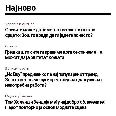
Најново
Здравје и фитнес
Оревите може да помогнат во заштитата на
срцето: Зошто вреди да ги јадете почесто?
Совети
Грешки што сите ги правиме кога се сончаме – а
можат да ја оштетат кожата
Занимливости
„No Buy“ предизвикот е најпопуларниот тренд:
Зошто сè повеќе луѓе престануваат да купуваат
непотребни работи?
Мода и убавина
Том Холанд и Зендеја меѓу најдобро облечените:
Парот повторно ја освои модната сцена