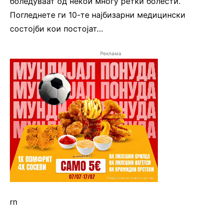
боледуваат од некои многу ретки болести.
Погледнете ги 10-те најбизарни медицински
состојби кои постојат…
Реклама
rn