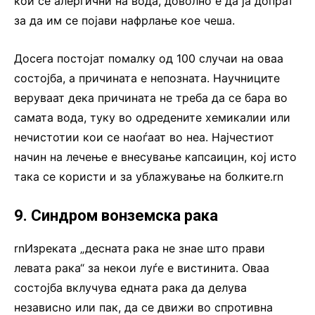
кои се алергични на вода, доволно е да ја допрат
за да им се појави нафрлање кое чеша.
Досега постојат помалку од 100 случаи на оваа
состојба, а причината е непозната. Научниците
веруваат дека причината не треба да се бара во
самата вода, туку во одредените хемикалии или
нечистотии кои се наоѓаат во неа. Најчестиот
начин на лечење е внесување капсаицин, кој исто
така се користи и за ублажување на болките.rn
9. Синдром вонземска рака
rnИзреката „десната рака не знае што прави
левата рака“ за некои луѓе е вистинита. Оваа
состојба вклучува едната рака да делува
независно или пак, да се движи во спротивна