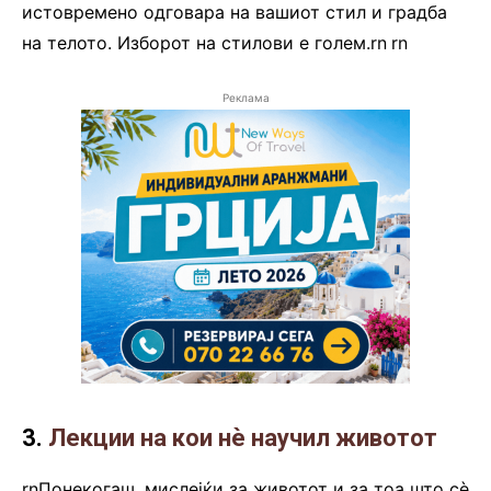
истовремено одговара на вашиот стил и градба
на телото. Изборот на стилови е голем.rn
.
rn
Реклама
3.
Лекции на кои нè научил животот
rnПонекогаш, мислејќи за животот и за тоа што сè