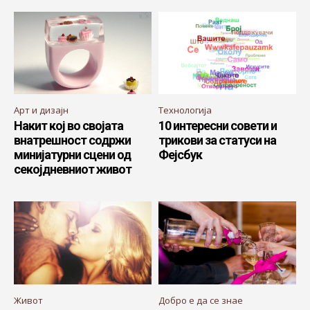
Арт и дизајн
Технологија
Накит кој во својата
10 интересни совети и
внатрешност содржи
трикови за статуси на
минијатурни сцени од
Фејсбук
секојдневниот живот
Живот
Добро е да се знае