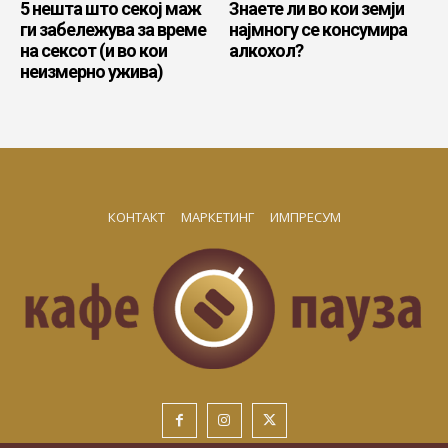
5 нешта што секој маж
Знаете ли во кои земји
ги забележува за време
најмногу се консумира
на сексот (и во кои
алкохол?
неизмерно ужива)
КОНТАКТ
МАРКЕТИНГ
ИМПРЕСУМ