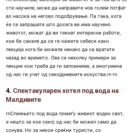
сте научиле, може да направите нов голем потфат
во насока на негово подобрување. Па така, кога
ќе се запрашате што досега ве има научено
животот, можат да ви текнат интересни работи,
кои би сакале да си ги кажете себеси како
лекција кога би можеле некако да се вратите
назад во времето. Ова се неколку примери за
лекции кои треба да ги запомниме, а многумина
од нас ги учат од секојдневните искуства.rn
.
rn
4.
Спектакуларен хотел под вода на
Малдивите
rnСпиењето под вода помеѓу живиот воден свет,
е нешто за кое секој од нас би можел само да
сонува. Но за некои среќни туристи, со