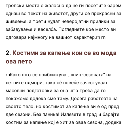
тропски места е жалосно да не ги посетите барем
еднаш во текот на животот, други се прекрасни за
живеење, а трети нудат неверојатни прилики за
забавување и веселба. Погледнете кое место ви
одговара најмногу на вашиот карактер.rn
.
rn
2.
Костими за капење кои се во мода
ова лето
rnКако што се приближува „шпиц-сезоната“ на
летните одмори, така сè повеќе зачестуваат
масовни подготовки за она што треба да го
покажеме додека сме таму. Досега работевте на
своето тело, но костимот за капење ви е од пред
две сезони. Без паника! Излезете в град и барајте
костим за капење кој е хит за оваа сезона, додека