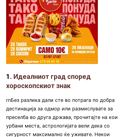
1.
Идеалниот град според
хороскопскиот знак
rnБез разлика дали сте во потрага по добра
дестинација за одмор или размислувате за
преселба во друга држава, прочитајте на кои
урбани места, астрологијата вели дека со
сигурност максимално ќе уживате. Некои