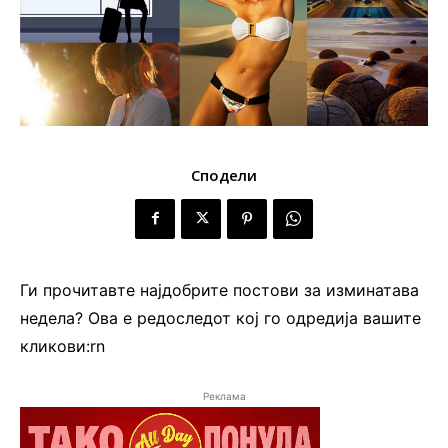
Сподели
Ги прочитавте најдобрите постови за изминатава
недела? Ова е редоследот кој го одредија вашите
кликови:rn
Реклама