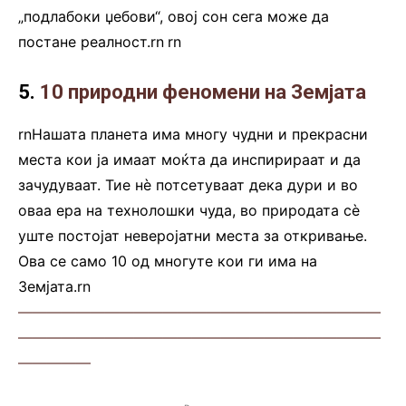
„подлабоки џебови“, овој сон сега може да
постане реалност.rn
.
rn
5.
10 природни феномени на Земјата
rnНашата планета има многу чудни и прекрасни
места кои ја имаат моќта да инспирираат и да
зачудуваат. Тие нè потсетуваат дека дури и во
оваа ера на технолошки чуда, во природата сè
уште постојат неверојатни места за откривање.
Ова се само 10 од многуте кои ги има на
Земјата.rn
—————————————————————————
—————————————————————————
—————