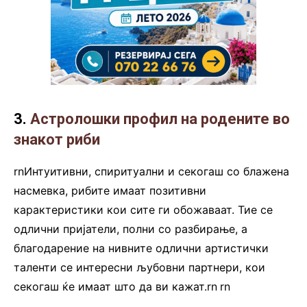
3.
Астролошки профил на родените во
знакот риби
rnИнтуитивни, спиритуални и секогаш со блажена
насмевка, рибите имаат позитивни
карактеристики кои сите ги обожаваат. Тие се
одлични пријатели, полни со разбирање, а
благодарение на нивните одлични артистички
таленти се интересни љубовни партнери, кои
секогаш ќе имаат што да ви кажат.rn
.
rn