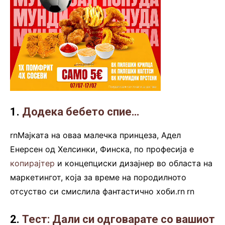
1.
Додека бебето спие
…
rnМајката на оваа малечка принцеза, Адел
Енерсен од Хелсинки, Финска, по професија e
копирајтер
и концепциски дизајнер во областа на
маркетингот, која за време на породилното
отсуство си смислила фантастично хоби.rn
.
rn
2.
Тест: Дали си одговарате со вашиот