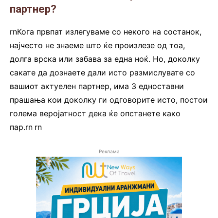
партнер
?
rnКога првпат излегуваме со некого на состанок,
најчесто не знаеме што ќе произлезе од тоа,
долга врска или забава за една ноќ. Но, доколку
сакате да дознаете дали исто размислувате со
вашиот актуелен партнер, има 3 едноставни
прашања кои доколку ги одговорите исто, постои
голема веројатност дека ќе опстанете како
пар.rn
.
rn
Реклама