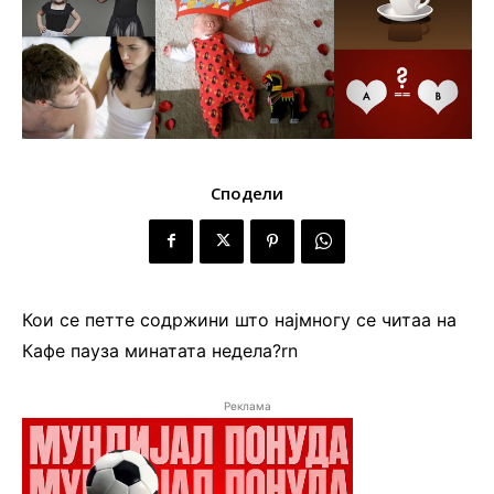
Сподели
Кои се петте содржини што најмногу се читаа на
Кафе пауза минатата недела?rn
Реклама