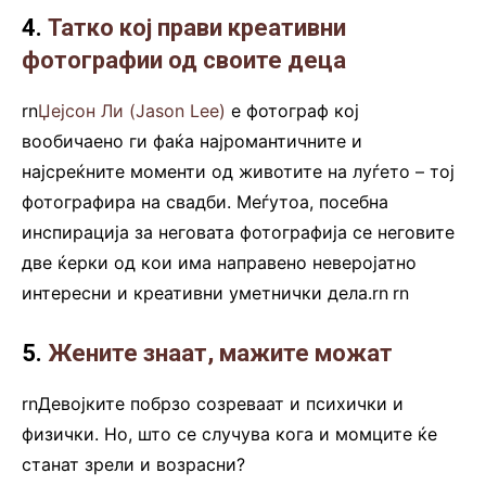
4.
Татко кој прави креативни
фотографии од своите деца
rn
Џејсон Ли (Jason Lee)
е фотограф кој
вообичаено ги фаќа најромантичните и
најсреќните моменти од животите на луѓето – тој
фотографира на свадби. Меѓутоа, посебна
инспирација за неговата фотографија се неговите
две ќерки од кои има направено неверојатно
интересни и креативни уметнички дела.rn
.
rn
5.
Жените знаат, мажите можат
rnДевојките побрзо созреваат и психички и
физички. Но, што се случува кога и момците ќе
станат зрели и возрасни?