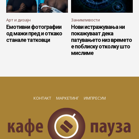
Арт и дизајн
Занимливости
Емотивни фотографии
Нови истражувања ни
од мажи пред и откако
покажуваат дека
станале татковци
патувањето низ времето
е поблиску отколку што
мислиме
КОНТАКТ
МАРКЕТИНГ
ИМПРЕСУМ