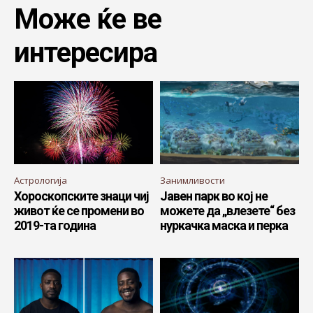
Може ќе ве
интересира
Астрологија
Занимливости
Хороскопските знаци чиј
Јавен парк во кој не
живот ќе се промени во
можете да „влезете“ без
2019-та година
нуркачка маска и перка