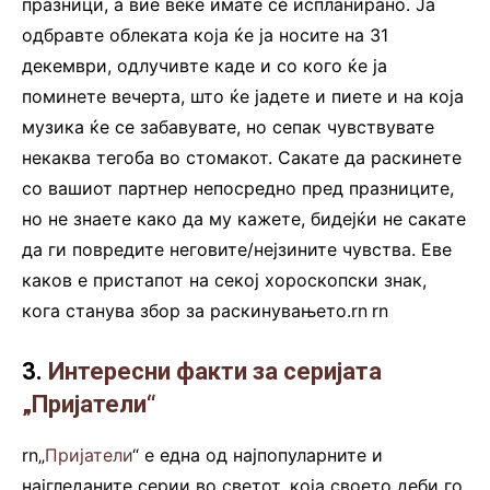
празници, а вие веќе имате сè испланирано. Ја
одбравте облеката која ќе ја носите на 31
декември, одлучивте каде и со кого ќе ја
поминете вечерта, што ќе јадете и пиете и на која
музика ќе се забавувате, но сепак чувствувате
некаква тегоба во стомакот. Сакате да раскинете
со вашиот партнер непосредно пред празниците,
но не знаете како да му кажете, бидејќи не сакате
да ги повредите неговите/нејзините чувства. Еве
каков е пристапот на секој хороскопски знак,
кога станува збор за раскинувањето.rn
.
rn
3.
Интересни факти за серијата
„Пријатели“
rn„
Пријатели
“ е една од најпопуларните и
најгледаните серии во светот, која своето деби го