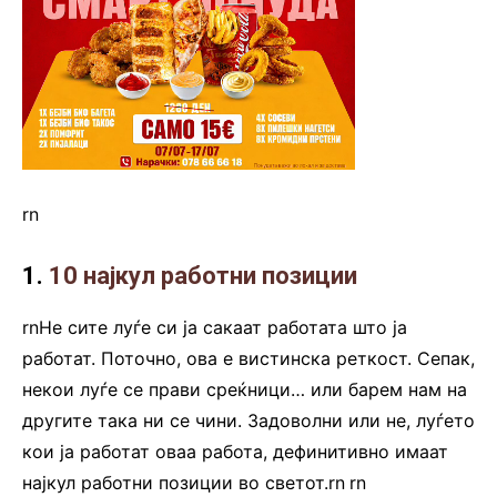
rn
1.
10 најкул работни позиции
rnНе сите луѓе си ја сакаат работата што ја
работат. Поточно, ова е вистинска реткост. Сепак,
некои луѓе се прави среќници… или барем нам на
другите така ни се чини. Задоволни или не, луѓето
кои ја работат оваа работа, дефинитивно имаат
најкул работни позиции во светот.rn
.
rn