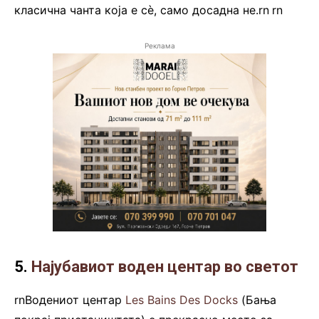
класична чанта која е сè, само досадна не.rn
.
rn
Реклама
5.
Најубавиот воден центар во светот
rnВодениот центар
Les Bains Des Docks
(Бања