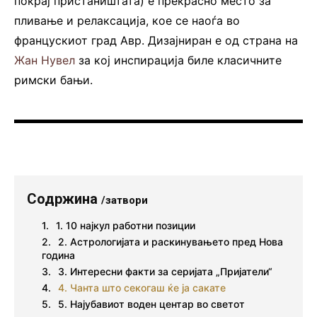
покрај пристаништата) е прекрасно место за
пливање и релаксација, кое се наоѓа во
францускиот град Авр. Дизајниран е од страна на
Жан Нувел
за кој инспирација биле класичните
римски бањи.
Содржина
/затвори
1. 10 најкул работни позиции
2. Астрологијата и раскинувањето пред Нова
година
3. Интересни факти за серијата „Пријатели“
4. Чанта што секогаш ќе ја сакате
5. Најубавиот воден центар во светот