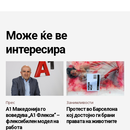
Може ќе ве
интересира
Прес
Занимливости
А1 Македонија го
Протест во Барселона
воведува „А1 Флекси“ –
кој достојно ги брани
флексибилен модел на
правата на животните
работа