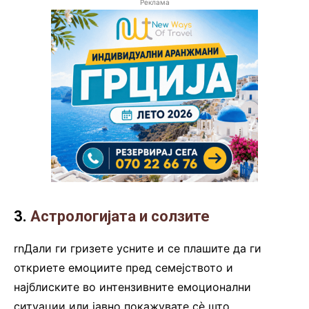
Реклама
3.
Астрологијата и солзите
rnДали ги гризете усните и се плашите да ги
откриете емоциите пред семејството и
најблиските во интензивните емоционални
ситуации или јавно покажувате сè што