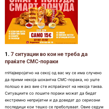
1.
7 ситуации во кои не треба да
праќате СМС-пораки
rnНајверојатно на секој од вас му се има случено
да прими некоја шокантна СМС-порака, но уште
полошо е ако вие сте испраќачот на некоја таква.
Ситуациите со лошите пораки можат да бидат
екстремно непријатни и да доведат до сериозни
последици кои тешко се преболуваат. Овие седум