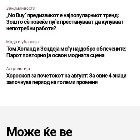
Занимливости
„No Buy“ предизвикот е најпопуларниот тренд:
Зошто сè повеќе луѓе престануваат да купуваат
непотребни работи?
Мода и убавина
Том Холанд и Зендеја меѓу најдобро облечените:
Парот повторно ја освои модната сцена
Астрологија
Хороскоп за почетокот на август: За овие 4 знаци
започнува период на големи промени
Може ќе ве