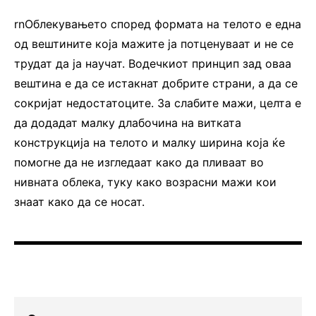
rnОблекувањето според формата на телото е една
од вештините која мажите ја потценуваат и не се
трудат да ја научат. Водечкиот принцип зад оваа
вештина е да се истакнат добрите страни, а да се
сокријат недостатоците. За слабите мажи, целта е
да додадат малку длабочина на витката
конструкција на телото и малку ширина која ќе
помогне да не изгледаат како да пливаат во
нивната облека, туку како возрасни мажи кои
знаат како да се носат.