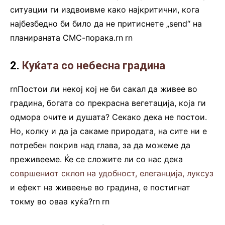
ситуации ги издвоивме како најкритични, кога
најбезбедно би било да не притиснете „send“ на
планираната СМС-порака.rn
.
rn
2.
Куќата со небесна градина
rnПостои ли некој кој не би сакал да живее во
градина, богата со прекрасна вегетација, која ги
одмора очите и душата? Секако дека не постои.
Но, колку и да ја сакаме природата, на сите ни е
потребен покрив над глава, за да можеме да
преживееме. Ќе се сложите ли со нас дека
совршениот склоп на удобност, елеганција, луксуз
и ефект на живеење во градина, е постигнат
токму во оваа куќа?rn
.
rn