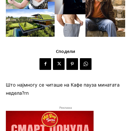
Сподели
Што најмногу се читаше на Кафе пауза минатата
недела?rn
Реклама