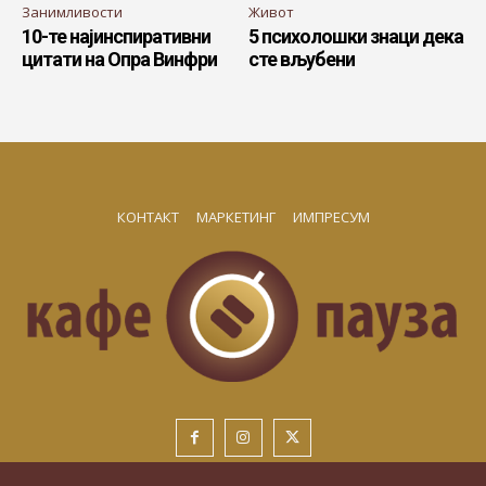
Занимливости
Живот
10-те најинспиративни
5 психолошки знаци дека
цитати на Опра Винфри
сте вљубени
КОНТАКТ
МАРКЕТИНГ
ИМПРЕСУМ