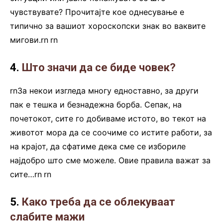
чувствувате? Прочитајте кое однесување е
типично за вашиот хороскопски знак во ваквите
мигови.rn
.
rn
4.
Што значи да се биде човек?
rnЗа некои изгледа многу едноставно, за други
пак е тешка и безнадежна борба. Сепак, на
почетокот, сите го добиваме истото, во текот на
животот мора да се соочиме со истите работи, за
на крајот, да сфатиме дека сме се избориле
најдобро што сме можеле. Овие правила важат за
сите…rn
.
rn
5.
Како треба да се облекуваат
слабите
мажи