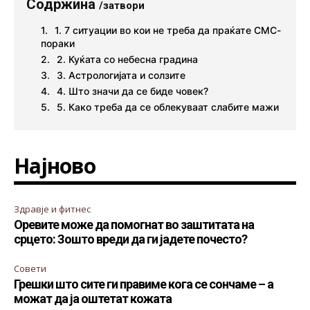
Содржина
/затвори
1. 7 ситуации во кои не треба да праќате СМС-
пораки
2. Куќата со небесна градина
3. Астрологијата и солзите
4. Што значи да се биде човек?
5. Како треба да се облекуваат слабите мажи
Најново
Здравје и фитнес
Оревите може да помогнат во заштитата на
срцето: Зошто вреди да ги јадете почесто?
Совети
Грешки што сите ги правиме кога се сончаме – а
можат да ја оштетат кожата