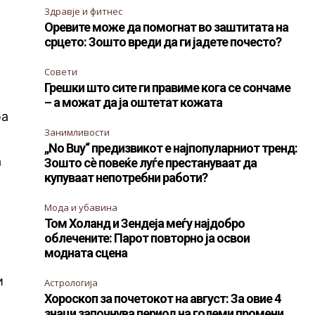
Здравје и фитнес
Оревите може да помогнат во заштитата на
срцето: Зошто вреди да ги јадете почесто?
о
Совети
Грешки што сите ги правиме кога се сончаме
– а можат да ја оштетат кожата
ба
Занимливости
„No Buy“ предизвикот е најпопуларниот тренд:
а
Зошто сè повеќе луѓе престануваат да
купуваат непотребни работи?
Мода и убавина
Том Холанд и Зендеја меѓу најдобро
облечените: Парот повторно ја освои
модната сцена
и
Астрологија
Хороскоп за почетокот на август: За овие 4
знаци започнува период на големи промени