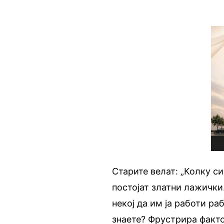
Старите велат: „Колку си
постојат златни лажички
некој да им ја работи ра
знаете? Фрустрира факто