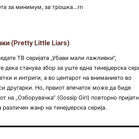
ота за минимум, за трошка…rn
.
 (Pretty Little Liars)
гледате ТВ серијата „Убави мали лажливки“,
е дека станува збор за уште една тинејџерска сер
етки и интриги, а во центарот на вниманието во
си другарки. Но, првиот впечаток може да биде
т на „Озборувачка“ (Gossip Girl) повторно пријат
 различен жанр на тинејџерска серија.