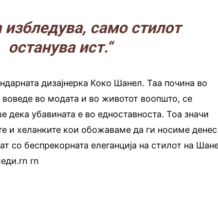
 избледува, само стилот
останува ист.“
ендарната дизајнерка Коко Шанел. Таа почина во
и воведе во модата и во животот воопшто, се
е дека убавината е во едноставноста. Тоа значи
е и хеланките кои обожаваме да ги носиме денес
ат со беспрекорната елеганција на стилот на Шан
леди.rn
.
rn