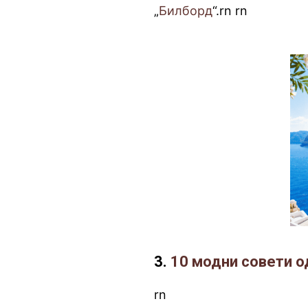
„
Билборд
“.rn
.
rn
3.
10 модни совети 
rn