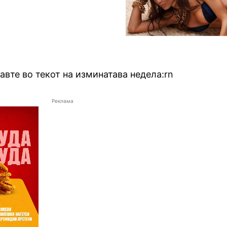
авте во текот на изминатава недела:
rn
Реклама