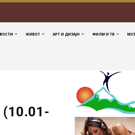
ВОСТИ
ЖИВОТ
АРТ И ДИЗАЈН
ФИЛМ И ТВ
МУ
(10.01-