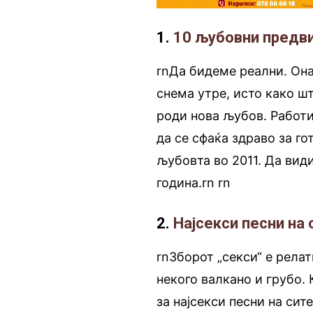
1.
10 љубовни предв
rnДа бидеме реални. Она
снема утре, исто како ш
роди нова љубов. Работи
да се сфаќа здраво за го
љубовта во 2011. Да вид
година.rn
.
rn
2.
Најсекси песни на
rnЗборот „секси“ е релат
некого валкано и грубо. 
за најсекси песни на си