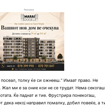
Реклама
 посеал, толку ќе си ожнееш.“ Имаат право. Не
. Жал ми е за оние кои не се трудат. Нема секогаш
ботата. Ќе паднат и тие. Фрустрира понекогаш,
т дека некој направил помалку, добил повеќе, а т