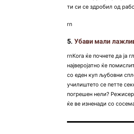
ти си се здробил од раб
rn
5.
Убави мали лажливки
rnКога ќе почнете да ја 
најверојатно ќе помислит
со еден куп љубовни спл
училиштето се петте сек
погрешен нели? Режисеро
ќе ве изненади со сосема