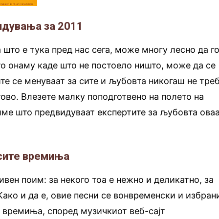
идувања за 2011
 што е тука пред нас сега, може многу лесно да г
то онаму каде што не постоело ништо, може да се
те се менуваат за сите и љубовта никогаш не тре
тово. Влезете малку поподготвено на полето на
име што предвидуваат експертите за љубовта ова
 сите времиња
ивен поим: за некого тоа е нежно и деликатно, за
Како и да е, овие песни се вонвременски и избран
те времиња, според музичкиот веб-сајт