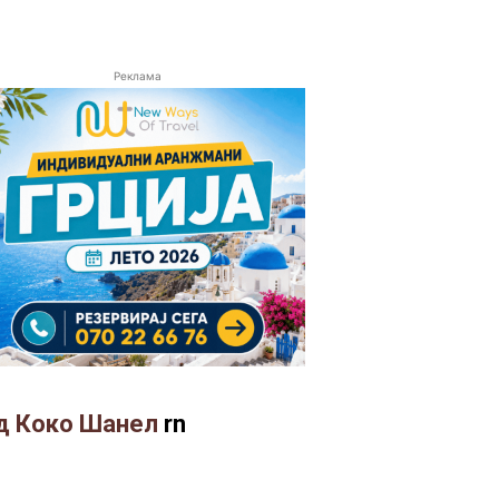
Реклама
од Коко Шанел
rn
.