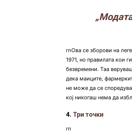
„Модата
rnОва се зборови на лег
1971, но правилата кои г
безвремени. Таа веруваш
дека маиците, фармеркит
не може да се споредува
кој никогаш нема да изб
4.
Три точки
rn