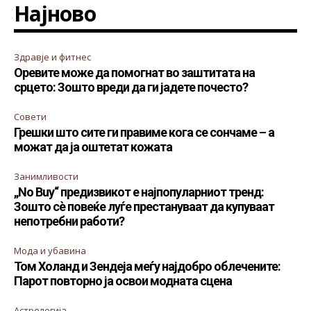
Најново
Здравје и фитнес
Оревите може да помогнат во заштитата на
срцето: Зошто вреди да ги јадете почесто?
Совети
Грешки што сите ги правиме кога се сончаме – а
можат да ја оштетат кожата
Занимливости
„No Buy“ предизвикот е најпопуларниот тренд:
Зошто сè повеќе луѓе престануваат да купуваат
непотребни работи?
Мода и убавина
Том Холанд и Зендеја меѓу најдобро облечените:
Парот повторно ја освои модната сцена
Астрологија