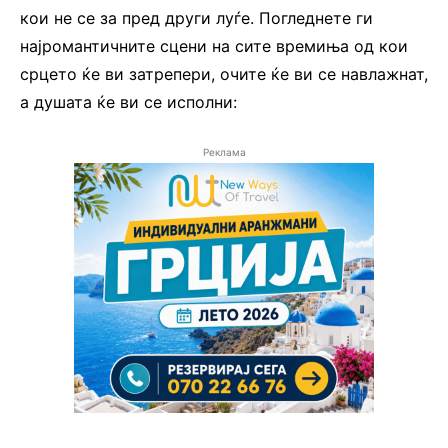
кои не се за пред други луѓе. Погледнете ги
најромантичните сцени на сите времиња од кои
срцето ќе ви затрепери, очите ќе ви се навлажнат,
а душата ќе ви се исполни:
Реклама