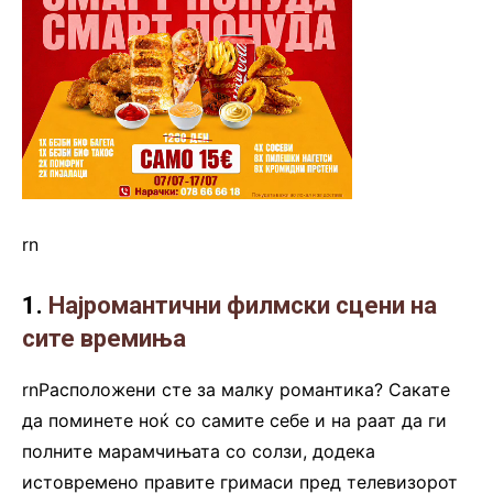
rn
1.
Најромантични филмски сцени на
сите времиња
rnРасположени сте за малку романтика? Сакате
да поминете ноќ со самите себе и на раат да ги
полните марамчињата со солзи, додека
истовремено правите гримаси пред телевизорот