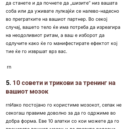
да станете и да почнете да „шизите“ низ вашата
соба или да уживате лулкајќи се налево-надесно
во прегратките на вашиот партнер. Во секој
случај, вашето тело ќе има потреба да изреагира
на неодоливиот ритам, а ваш е изборот да
одлучите како ќе го манифестирате ефектот кој
тие ќе го извршат врз вас.
.
rn
5.
10 совети и трикови за тренинг на
вашиот мозок
rnИако постојано го користиме мозокот, сепак не
секогаш правиме доволно за да го одржиме во
добра форма. Еве 10 алатки со кои можете да го
тренирате вашиот мозок и да правите редовни