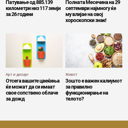
Патување од 885.139
Полната Месечина на 29
километри низ 117 земји
септември најмногу ќе
за 26 години
му влијае на овој
хороскопски знак!
Арт и дизајн
Живот
Отсега вашите цвеќиња
Зошто е важен калиумот
ќе можат да си имаат
за правилно
свое сопствено облаче
функционирање на
за дожд
телото?