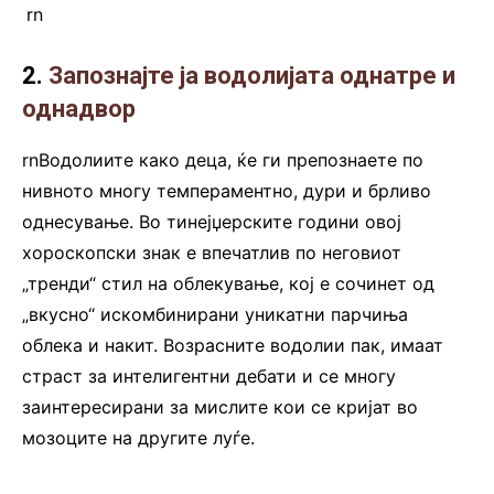
.
rn
2.
Запознајте ја водолијата однатре и
однадвор
rnВодолиите како деца, ќе ги препознаете по
нивното многу темпераментно, дури и брливо
однесување. Во тинејџерските години овој
хороскопски знак е впечатлив по неговиот
„тренди“ стил на облекување, кој е сочинет од
„вкусно“ искомбинирани уникатни парчиња
облека и накит. Возрасните водолии пак, имаат
страст за интелигентни дебати и се многу
заинтересирани за мислите кои се кријат во
мозоците на другите луѓе.