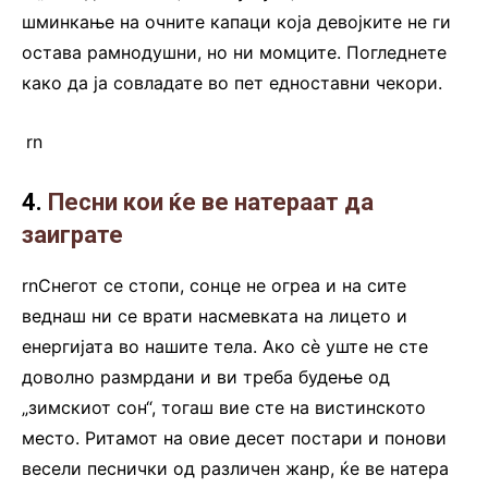
шминкање на очните капаци која девојките не ги
остава рамнодушни, но ни момците. Погледнете
како да ја совладате во пет едноставни чекори.
.
rn
4.
Песни кои ќе ве натераат да
заиграте
rnСнегот се стопи, сонце не огреа и на сите
веднаш ни се врати насмевката на лицето и
енергијата во нашите тела. Ако сè уште не сте
доволно размрдани и ви треба будење од
„зимскиот сон“, тогаш вие сте на вистинското
место. Ритамот на овие десет постари и понови
весели песнички од различен жанр, ќе ве натера