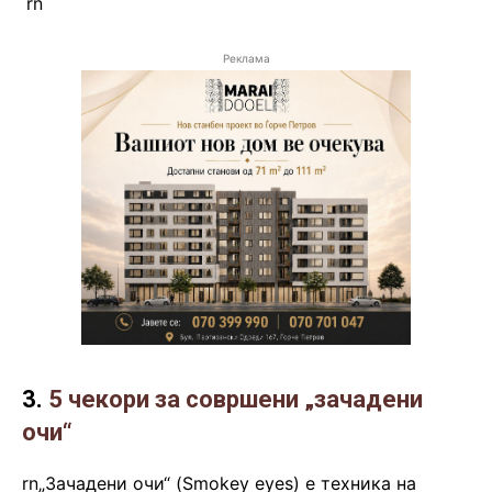
.
rn
Реклама
3.
5 чекори за совршени „зачадени
очи“
rn„Зачадени очи“ (Smokey eyes) е техника на