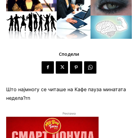
Сподели
Што најмногу се читаше на Кафе пауза минатата
недела?rn
Реклама