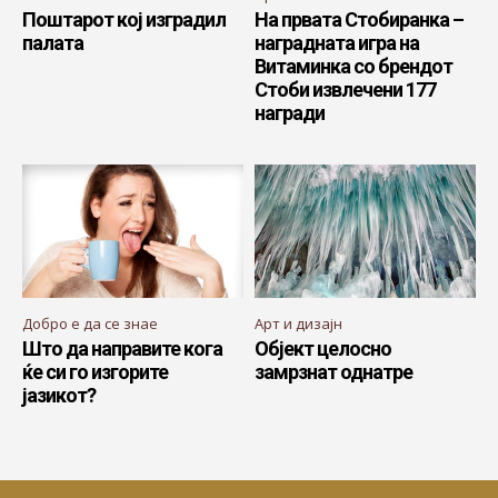
Поштарот кој изградил
На првата Стобиранка –
палата
наградната игра на
Витаминка со брендот
Стоби извлечени 177
награди
Добро е да се знае
Арт и дизајн
Што да направите кога
Објект целосно
ќе си го изгорите
замрзнат однатре
јазикот?