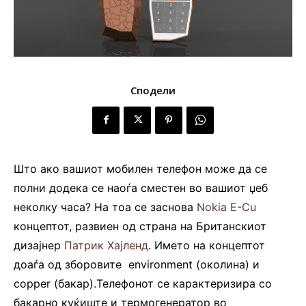
Сподели
Што ако вашиот мобилен телефон може да се
полни додека се наоѓа сместен во вашиот џеб
неколку часа? На тоа се заснова
Nokia E-Cu
концептот, развиен од страна на Британскиот
дизајнер
Патрик Хајленд
. Името на концептот
доаѓа од зборовите environment (околина) и
copper (бакар).Телефонот се карактеризира со
бакарно куќиште и термогенератор во