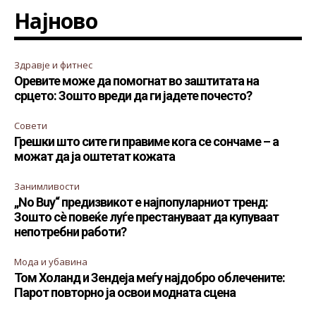
Најново
Здравје и фитнес
Оревите може да помогнат во заштитата на
срцето: Зошто вреди да ги јадете почесто?
Совети
Грешки што сите ги правиме кога се сончаме – а
можат да ја оштетат кожата
Занимливости
„No Buy“ предизвикот е најпопуларниот тренд:
Зошто сè повеќе луѓе престануваат да купуваат
непотребни работи?
Мода и убавина
Том Холанд и Зендеја меѓу најдобро облечените:
Парот повторно ја освои модната сцена