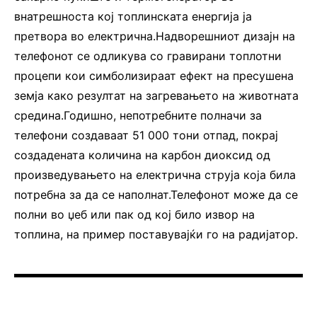
внатрешноста кој топлинската енергија ја
претвора во електрична.Надворешниот дизајн на
телефонот се одликува со гравирани топлотни
процепи кои симболизираат ефект на пресушена
земја како резултат на загревањето на животната
средина.Годишно, непотребните полначи за
телефони создаваат 51 000 тони отпад, покрај
создадената количина на карбон диоксид од
произведувањето на електрична струја која била
потребна за да се наполнат.Телефонот може да се
полни во џеб или пак од кој било извор на
топлина, на пример поставувајќи го на радијатор.