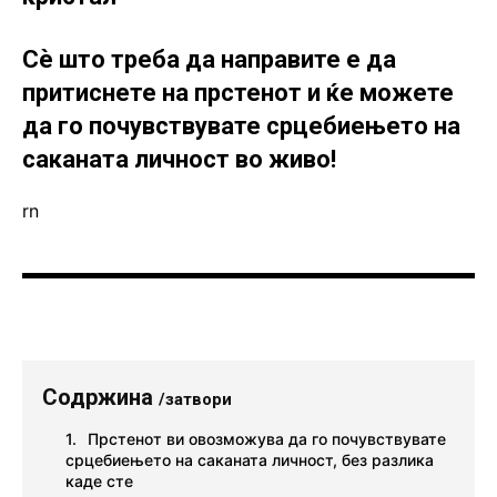
Сè што треба да направите е да
притиснете на прстенот и ќе можете
да го почувствувате срцебиењето на
саканата личност во живо!
rn
Содржина
/затвори
Прстенот ви овозможува да го почувствувате
срцебиењето на саканата личност, без разлика
каде сте