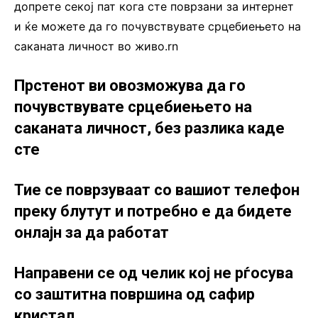
допрете секој пат кога сте поврзани за интернет
и ќе можете да го почувствувате срцебиењето на
саканата личност во живо.rn
Прстенот ви овозможува да го
почувствувате срцебиењето на
саканата личност, без разлика каде
сте
Тие се поврзуваат со вашиот телефон
преку блутут и потребно е да бидете
онлајн за да работат
Направени се од челик кој не рѓосува
со заштитна површина од сафир
кристал