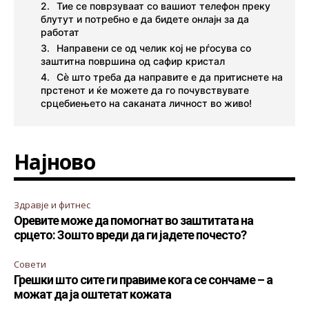
Тие се поврзуваат со вашиот телефон преку
блутут и потребно е да бидете онлајн за да
работат
Направени се од челик кој не рѓосува со
заштитна површина од сафир кристал
Сè што треба да направите е да притиснете на
прстенот и ќе можете да го почувствувате
срцебиењето на саканата личност во живо!
Најново
Здравје и фитнес
Оревите може да помогнат во заштитата на
срцето: Зошто вреди да ги јадете почесто?
Совети
Грешки што сите ги правиме кога се сончаме – а
можат да ја оштетат кожата