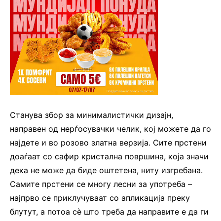
Станува збор за минималистички дизајн,
направен од нерѓосувачки челик, кој можете да го
најдете и во розово златна верзија. Сите прстени
доаѓаат со сафир кристална површина, која значи
дека не може да биде оштетена, ниту изгребана.
Самите прстени се многу лесни за употреба –
најпрво се приклучуваат со апликација преку
блутут, а потоа сè што треба да направите е да ги