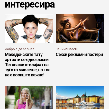
интересира
Добро е да се знае
Занимливости
Македонските тату
Секси рекламни постери
артисти се едногласни:
Тетоважите влијаат на
туѓото мислење, но тоа
не е воопшто важно!