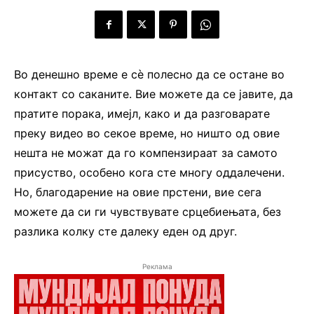
Во денешно време е сè полесно да се остане во
контакт со саканите. Вие можете да се јавите, да
пратите порака, имејл, како и да разговарате
преку видео во секое време, но ништо од овие
нешта не можат да го компензираат за самото
присуство, особено кога сте многу оддалечени.
Но, благодарение на овие прстени, вие сега
можете да си ги чувствувате срцебиењата, без
разлика колку сте далеку еден од друг.
Реклама