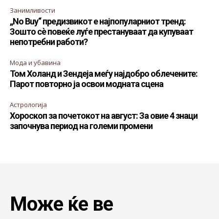
Занимливости
„No Buy“ предизвикот е најпопуларниот тренд:
Зошто сè повеќе луѓе престануваат да купуваат
непотребни работи?
Мода и убавина
Том Холанд и Зендеја меѓу најдобро облечените:
Парот повторно ја освои модната сцена
Астрологија
Хороскоп за почетокот на август: За овие 4 знаци
започнува период на големи промени
Може ќе ве