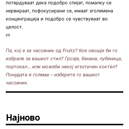
потврдуваат дека подобро спијат, помалку се
нервираат, пофокусирани се, имаат зголемена
концентрација и подобро се чувствуваат во
целост.
rn
Па, кој е за часовник од Fruitz? Кое овошје би го
избрале за вашиот стил? Грозје, банана, лубеница,
портокал… или можеби некој егзотичен коктел?
Понудата е голема
– изберете го вашиот
часовник.
Најново