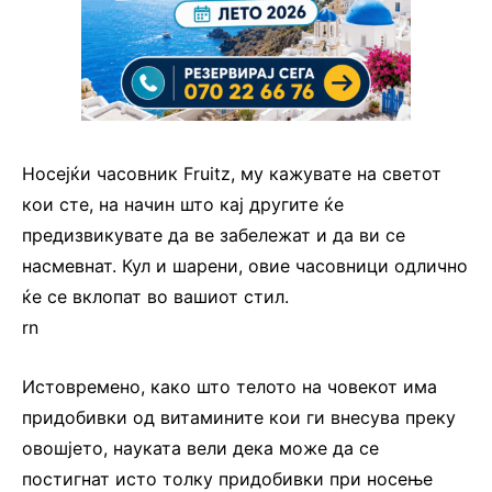
Носејќи часовник Fruitz, му кажувате на светот
кои сте, на начин што кај другите ќе
предизвикувате да ве забележат и да ви се
насмевнат. Кул и шарени, овие часовници одлично
ќе се вклопат во вашиот стил.
rn
Истовремено, како што телото на човекот има
придобивки од витамините кои ги внесува преку
овошјето, науката вели дека може да се
постигнат исто толку придобивки при носење