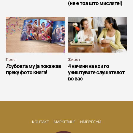
(не е тоа што мислите!)
Прес
Живот
Љубовта му ја покажав
4 начини на кои го
преку фото книга!
уништувате слушателот
во вас
КОНТАКТ
МАРКЕТИНГ
ИМПРЕСУМ