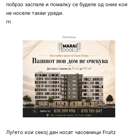
побрзо заспале и помалку се буделе од оние кои
не носеле такви уреди.
rn
Реклама
Луѓето кои секој ден носат часовници Fruitz