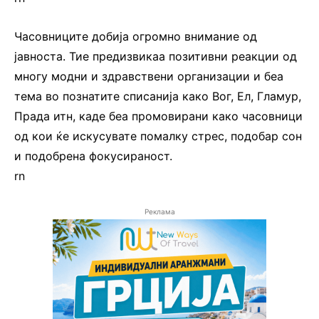
Часовниците добија огромно внимание од
јавноста. Тие предизвикаа позитивни реакции од
многу модни и здравствени организации и беа
тема во познатите списанија како Вог, Ел, Гламур,
Прада итн, каде беа промовирани како часовници
од кои ќе искусувате помалку стрес, подобар сон
и подобрена фокусираност.
rn
Реклама