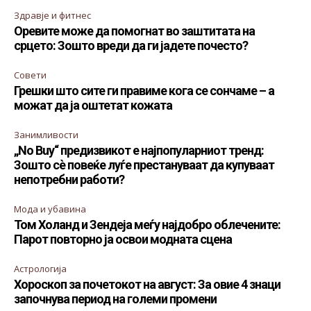
Здравје и фитнес
Оревите може да помогнат во заштитата на
срцето: Зошто вреди да ги јадете почесто?
Совети
Грешки што сите ги правиме кога се сончаме – а
можат да ја оштетат кожата
Занимливости
„No Buy“ предизвикот е најпопуларниот тренд:
Зошто сè повеќе луѓе престануваат да купуваат
непотребни работи?
Мода и убавина
Том Холанд и Зендеја меѓу најдобро облечените:
Парот повторно ја освои модната сцена
Астрологија
Хороскоп за почетокот на август: За овие 4 знаци
започнува период на големи промени