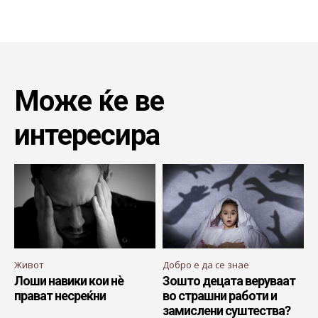
Може ќе ве
интересира
Живот
Добро е да се знае
Лоши навики кои нè
Зошто децата веруваат
прават несреќни
во страшни работи и
замислени суштества?