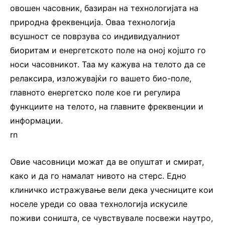
овошен часовник, базиран на технологијата на
природна фреквенција. Оваа технологија
всушност се поврзува со индивидуалниот
биоритам и енергетското поле на оној којшто го
носи часовникот. Таа му кажува на телото да се
релаксира, изложувајќи го вашето био-поле,
главното енергетско поле кое ги регулира
функциите на телото, на главните фреквенции и
информации.
rn
Овие часовници можат да ве опуштат и смират,
како и да го намалат нивото на стерс. Едно
клиничко истражување вели дека учесниците кои
носеле уреди со оваа технологија искусиле
поживи соништа, се чувствувале посвежи наутро,