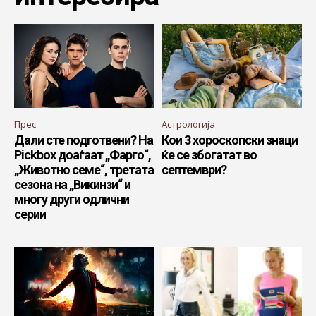
Прес
Астрологија
Дали сте подготвени? На
Кои 3 хороскопски знаци
Pickbox доаѓаат „Фарго“,
ќе се збогатат во
„Животно семе“, третата
септември?
сезона на „Викинзи“ и
многу други одлични
серии