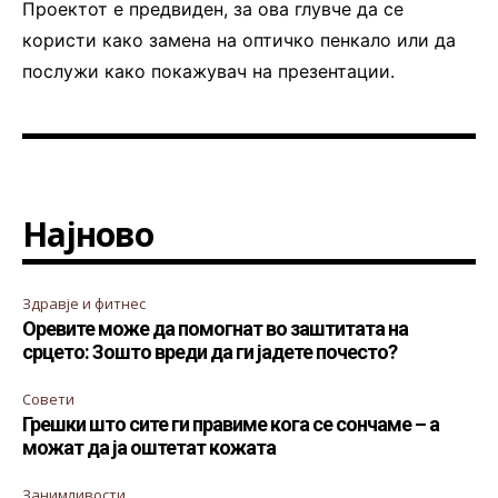
Проектот е предвиден, за ова глувче да се
користи како замена на оптичко пенкало или да
послужи како покажувач на презентации.
Најново
Здравје и фитнес
Оревите може да помогнат во заштитата на
срцето: Зошто вреди да ги јадете почесто?
Совети
Грешки што сите ги правиме кога се сончаме – а
можат да ја оштетат кожата
Занимливости