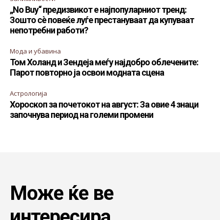
„No Buy“ предизвикот е најпопуларниот тренд:
Зошто сè повеќе луѓе престануваат да купуваат
непотребни работи?
Мода и убавина
Том Холанд и Зендеја меѓу најдобро облечените:
Парот повторно ја освои модната сцена
Астрологија
Хороскоп за почетокот на август: За овие 4 знаци
започнува период на големи промени
Може ќе ве
интересира