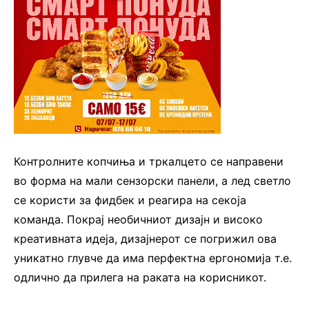
Контролните копчиња и тркалцето се направени
во форма на мали сензорски панели, а лед светло
се користи за фидбек и реагира на секоја
команда. Покрај необичниот дизајн и високо
креативната идеја, дизајнерот се погрижил ова
уникатно глувче да има перфектна ергономија т.е.
одлично да прилега на раката на корисникот.