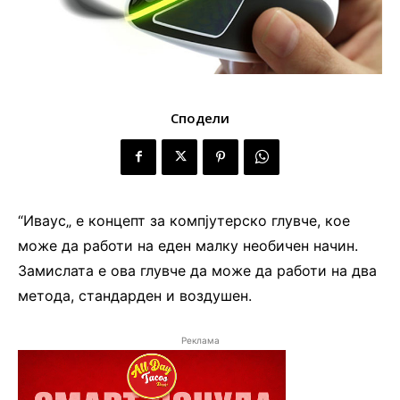
Сподели
“Иваус„ е концепт за компјутерско глувче, кое
може да работи на еден малку необичен начин.
Замислата е ова глувче да може да работи на два
метода, стандарден и воздушен.
Реклама