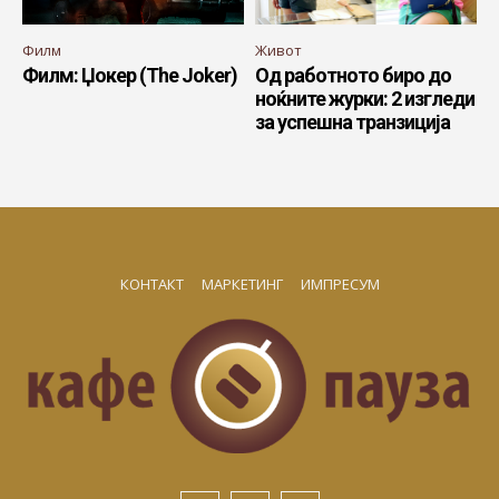
Филм
Живот
Филм: Џокер (The Joker)
Од работното биро до
ноќните журки: 2 изгледи
за успешна транзиција
КОНТАКТ
МАРКЕТИНГ
ИМПРЕСУМ