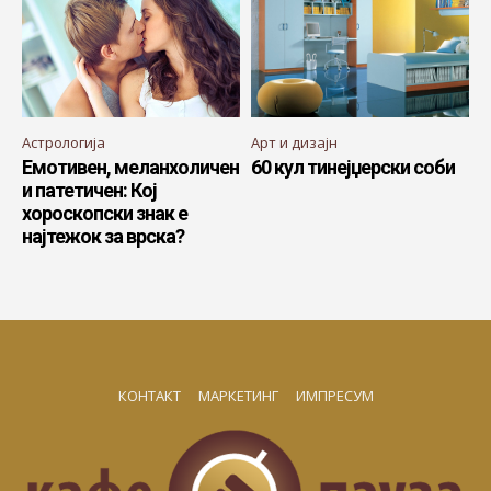
Астрологија
Арт и дизајн
Емотивен, меланхоличен
60 кул тинејџерски соби
и патетичен: Кој
хороскопски знак е
најтежок за врска?
КОНТАКТ
МАРКЕТИНГ
ИМПРЕСУМ