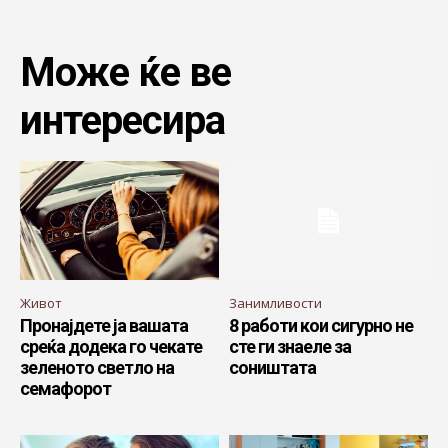
Може ќе ве
интересира
Живот
Занимливости
Пронајдете ја вашата
8 работи кои сигурно не
среќа додека го чекате
сте ги знаеле за
зеленото светло на
соништата
семафорот