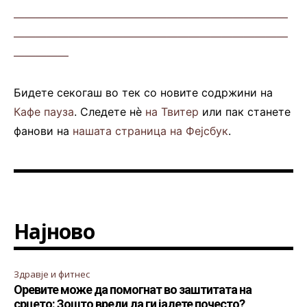
—————————————————————————
—————————————————————————
—————
Бидете секогаш во тек со новите содржини на
Кафе пауза
. Следете нè
на Твитер
или пак станете
фанови на
нашата страница на Фејсбук
.
Најново
Здравје и фитнес
Оревите може да помогнат во заштитата на
срцето: Зошто вреди да ги јадете почесто?