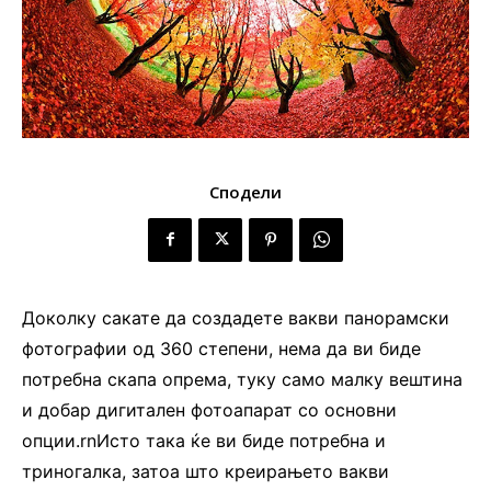
Сподели
Доколку сакате да создадете вакви панорамски
фотографии од 360 степени, нема да ви биде
потребна скапа опрема, туку само малку вештина
и добар дигитален фотоапарат со основни
опции.rnИсто така ќе ви биде потребна и
триногалка, затоа што креирањето вакви