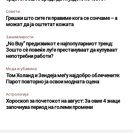
Совети
Грешки што сите ги правиме кога се сончаме – а
можат да ја оштетат кожата
Занимливости
„No Buy“ предизвикот е најпопуларниот тренд:
Зошто сè повеќе луѓе престануваат да купуваат
непотребни работи?
Мода и убавина
Том Холанд и Зендеја меѓу најдобро облечените:
Парот повторно ја освои модната сцена
Астрологија
Хороскоп за почетокот на август: За овие 4 знаци
започнува период на големи промени