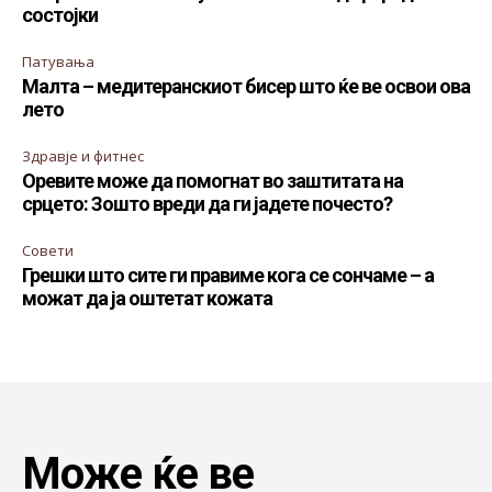
состојки
Патувања
Малта – медитеранскиот бисер што ќе ве освои ова
лето
Здравје и фитнес
Оревите може да помогнат во заштитата на
срцето: Зошто вреди да ги јадете почесто?
Совети
Грешки што сите ги правиме кога се сончаме – а
можат да ја оштетат кожата
Може ќе ве