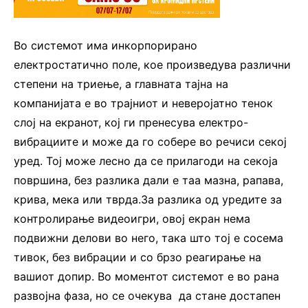
Во системот има инкорпорирано
електростатично поле, кое произведува различни
степени на триење, а главната тајна на
компанијата е во трајниот и неверојатно тенок
слој на екранот, кој ги пренесува електро-
вибрациите и може да го собере во речиси секој
уред. Тој може лесно да се прилагоди на секоја
површина, без разлика дали е таа мазна, рапава,
крива, мека или тврда.За разлика од уредите за
контролирање видеоигри, овој екран нема
подвижни делови во него, така што тој е сосема
тивок, без вибрации и со брзо реагирање на
вашиот допир. Во моментот системот е во рана
развојна фаза, но се очекува да стане достапен