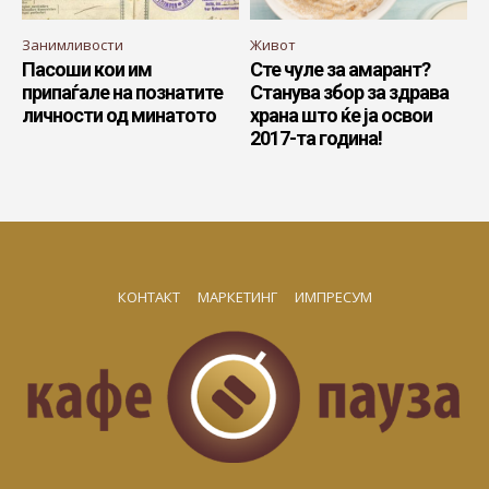
Занимливости
Живот
Пасоши кои им
Сте чуле за амарант?
припаѓале на познатите
Станува збор за здрава
личности од минатото
храна што ќе ја освои
2017-та година!
КОНТАКТ
МАРКЕТИНГ
ИМПРЕСУМ