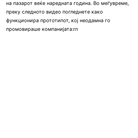
на пазарот веќе наредната година. Во меѓувреме,
преку следното видео погледнете како
функционира прототипот, кој неодамна го
промовираше компанијата:rn