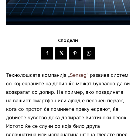
Сподели
Технолошката компанија „
Senseg
“ развива систем
со кој екраните на допир ќе можат буквално да ви
возвратат со допир. На пример, ако позадината
на вашиот смартфон или ајпад е песочен пејзаж,
кога со прстот ќе поминете преку екранот, ќе
добиете чувство дека допирате вистински песок.
Истото ќе се случи со која било друга
вдлабнатина или испакнатина што ја гледате пред