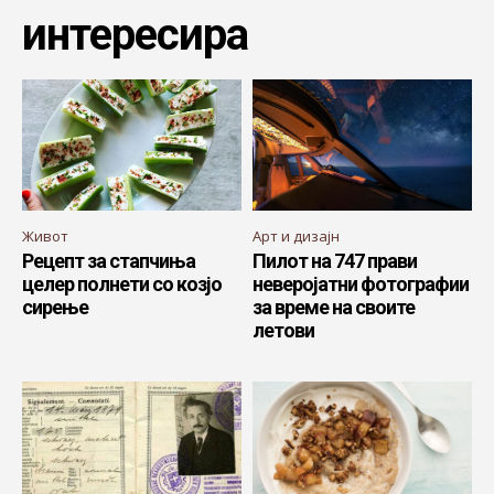
интересира
Живот
Арт и дизајн
Рецепт за стапчиња
Пилот на 747 прави
целер полнети со козјо
неверојатни фотографии
сирење
за време на своите
летови