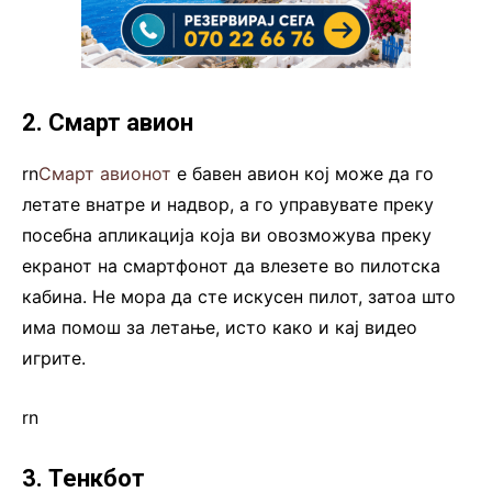
2. Смарт авион
rn
Смарт авионот
е бавен авион кој може да го
летате внатре и надвор, а го управувате преку
посебна апликација која ви овозможува преку
екранот на смартфонот да влезете во пилотска
кабина. Не мора да сте искусен пилот, затоа што
има помош за летање, исто како и кај видео
игрите.
rn
3. Тенкбот