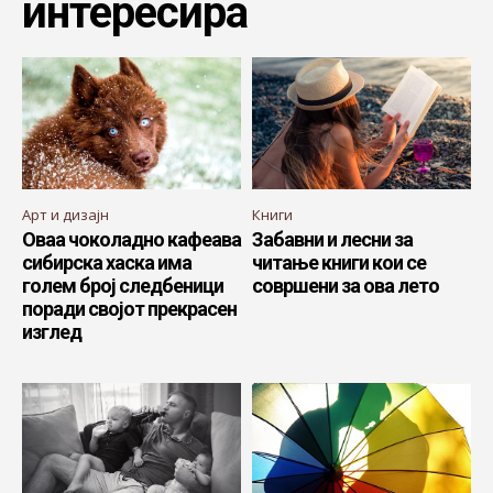
интересира
Арт и дизајн
Книги
Оваа чоколадно кафеава
Забавни и лесни за
сибирска хаска има
читање книги кои се
голем број следбеници
совршени за ова лето
поради својот прекрасен
изглед