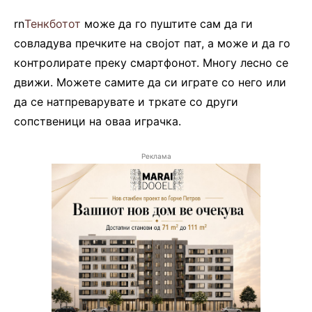
rn
Тенкботот
може да го пуштите сам да ги
совладува пречките на својот пат, а може и да го
контролирате преку смартфонот. Многу лесно се
движи. Можете самите да си играте со него или
да се натпреварувате и тркате со други
сопственици на оваа играчка.
Реклама