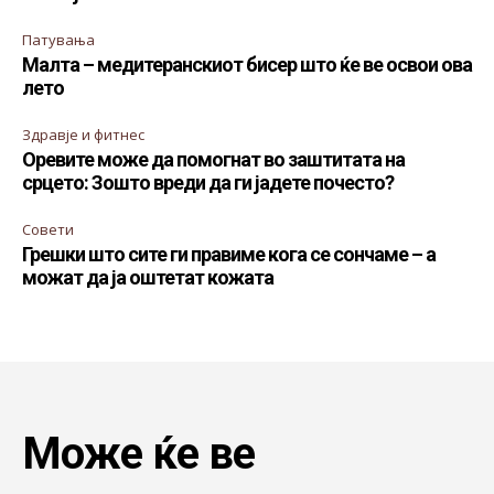
Патувања
Малта – медитеранскиот бисер што ќе ве освои ова
лето
Здравје и фитнес
Оревите може да помогнат во заштитата на
срцето: Зошто вреди да ги јадете почесто?
Совети
Грешки што сите ги правиме кога се сончаме – а
можат да ја оштетат кожата
Може ќе ве