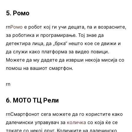
5. Ромо
rn
Ромо
е робот кој ги учи децата, па и возрасните,
за роботика и програмирање. Тој знае да
детектира лица, да „брка“ нешто кое се движи и
да служи како платформа за видео повици.
Можете да му дадете да изврши некоја мисија со
помош на вашиот смартфон.
rn
6. МОТО ТЦ Рели
rnСмартфонот сега можете да го користите како
далечински управувач за
количка
со која ќе се
тркате со некој друг. Количките на далечинско