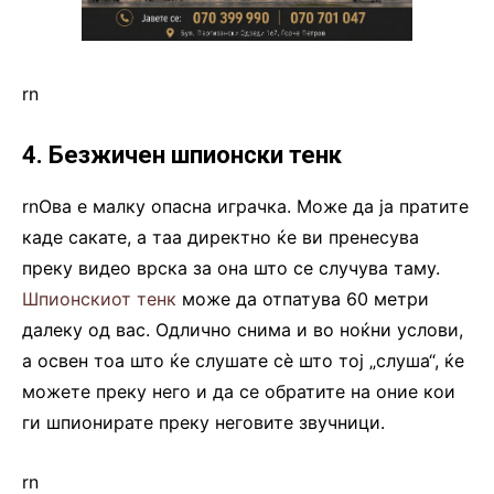
rn
4. Безжичен шпионски тенк
rnОва е малку опасна играчка. Може да ја пратите
каде сакате, а таа директно ќе ви пренесува
преку видео врска за она што се случува таму.
Шпионскиот тенк
може да отпатува 60 метри
далеку од вас. Одлично снима и во ноќни услови,
а освен тоа што ќе слушате сè што тој „слуша“, ќе
можете преку него и да се обратите на оние кои
ги шпионирате преку неговите звучници.
rn