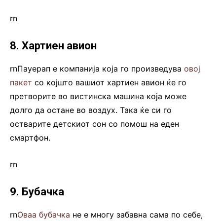
rn
8. Хартиен авион
rnПауерап е компанија која го произведува
овој
пакет
со којшто вашиот хартиен авион ќе го
претворите во вистинска машина која може
долго да остане во воздух. Така ќе си го
остварите детскиот сон со помош на еден
смартфон.
rn
9. Бубачка
rn
Оваа бубачка
не е многу забавна сама по себе,