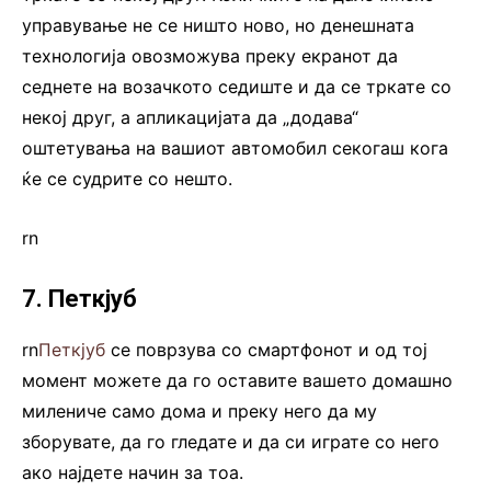
управување не се ништо ново, но денешната
технологија овозможува преку екранот да
седнете на возачкото седиште и да се тркате со
некој друг, а апликацијата да „додава“
оштетувања на вашиот автомобил секогаш кога
ќе се судрите со нешто.
rn
7. Петкјуб
rn
Петкјуб
се поврзува со смартфонот и од тој
момент можете да го оставите вашето домашно
милениче само дома и преку него да му
зборувате, да го гледате и да си играте со него
ако најдете начин за тоа.