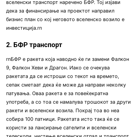
вселенски транспорт наречено БФР. Тој изјави
дека за финансирање на проектот направил
бизнис план со кој неговото вселенско возило е
инвестиција.rn
2. БФР транспорт
rnБФР е ракета која наводно ќе ги замени Фалкон
9, Фалкон Хеви и Драгон. Иако се очекува
ракетата да се истроши со текот на времето,
сепак сметаат дека ќе може да направи неколку
патувања. Оваа ракета e за повеќекратна
употреба, а со тоа се намалува трошокот за други
ракети и вселенски возила. Покрај тоа во неа
собира 100 патници. Ракетата исто така ќе се
користи за лансирање сателити и вселенски
телескопи, чистење вселенски отпад и транспорт