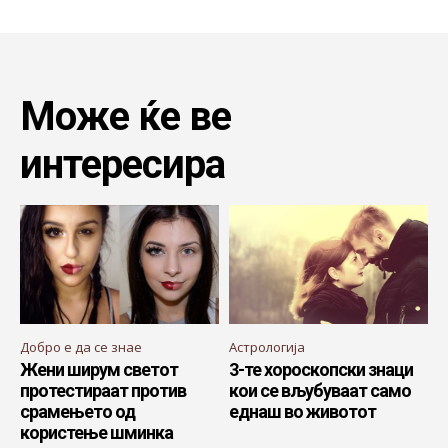
Може ќе ве
интересира
Добро е да се знае
Астрологија
Жени ширум светот
3-те хороскопски знаци
протестираат против
кои се вљубуваат само
срамењето од
еднаш во животот
користење шминка