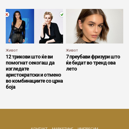
Живот
Живот
12 трикови што ќе ви
7 преубави фризури што
помогнат секогаш да
ќе бидат во тренд ова
изгледате
лето
аристократски и отмено
во комбинациите со црна
боја
КОНТАКТ
МАРКЕТИНГ
ИМПРЕСУМ