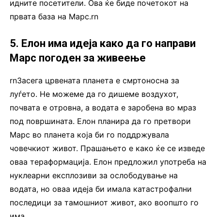
идните посетители. Ова ќе биде почетокот на
првата база на Марс.rn
5. Елон има идеја како да го направи
Марс погоден за живеење
rnЗасега црвената планета е смртоносна за
луѓето. Не можеме да го дишеме воздухот,
почвата е отровна, а водата е заробена во мраз
под површината. Елон планира да го претвори
Марс во планета која би го поддржувала
човечкиот живот. Прашањето е како ќе се изведе
оваа тераформација. Елон предложил употреба на
нуклеарни експлозиви за ослободување на
водата, но оваа идеја би имала катастрофални
последици за тамошниот живот, ако воопшто го
има.