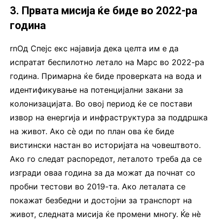
3. Првата мисија ќе биде во 2022-ра
година
rnОд Спејс екс најавија дека целта им е да
испратат беспилотно летало на Марс во 2022-ра
година. Примарна ќе биде проверката на вода и
идентификување на потенцијални закани за
колонизацијата. Во овој период ќе се постави
извор на енергија и инфраструктура за поддршка
на живот. Ако сè оди по план ова ќе биде
вистински настан во историјата на човештвото.
Ако го следат распоредот, леталото треба да се
изгради оваа година за да можат да почнат со
пробни тестови во 2019-та. Ако леталата се
покажат безбедни и достојни за транспорт на
живот, следната мисија ќе промени многу. Ќе нè