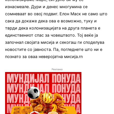
изнасмеале. Дури и денес многумина се
сомневаат во овој подвиг. Елон Маск не само што
сака да докаже дека ова е возможно, туку и
тврди дека колонизацијата на друга планета е
единствениот спас за човештвото. Тој веќе ја
започнал својата мисија и секогаш ги споделува
новостите со јавноста. Па, погледнете што ни е
познато за оваа неверојатна мисија.rn
Реклама