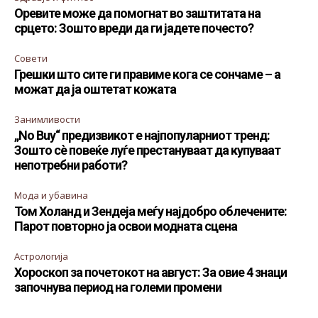
Оревите може да помогнат во заштитата на
срцето: Зошто вреди да ги јадете почесто?
Совети
Грешки што сите ги правиме кога се сончаме – а
можат да ја оштетат кожата
Занимливости
„No Buy“ предизвикот е најпопуларниот тренд:
Зошто сè повеќе луѓе престануваат да купуваат
непотребни работи?
Мода и убавина
Том Холанд и Зендеја меѓу најдобро облечените:
Парот повторно ја освои модната сцена
Астрологија
Хороскоп за почетокот на август: За овие 4 знаци
започнува период на големи промени