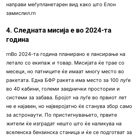
направи меѓупланетарен вид како што Елон
замислил.rn
4. Следната мисија е во 2024-та
година
rnВо 2024-та година планирано е лансирање на
летало со екипаж и товар. Мисијата ќе трае со
месеци, но патниците ќе имаат многу место во
ракетата. Една БФР ракета има место за 100 луѓе
во 40 кабини, големи заеднички простории и
системи за забава. Бројот на луѓе во првиот лет
не е најавен, но најверојатно ќе станува збор само
за астронаути. По пристигнувањето, првите
жители ќе изградат нешто што ќе наликува на
вселенска бензинска станица и ќе се подготват за