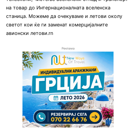
на товар до Интернационалната вселенска
станица. Можеме да очекуваме и летови околу
светот кои ќе ги заменат комерцијалните
авионски летови.rn
Реклама