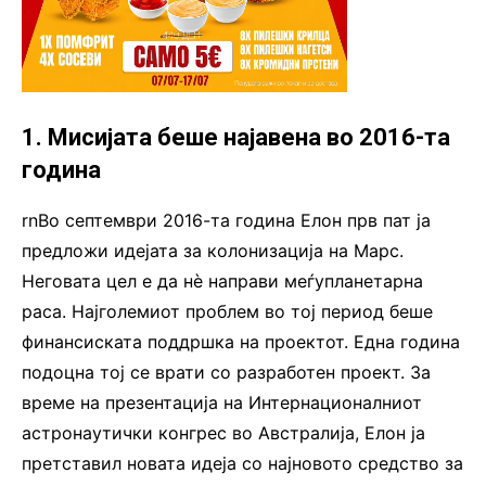
1. Мисијата беше најавена во 2016-та
година
rnВо септември 2016-та година Елон прв пат ја
предложи идејата за колонизација на Марс.
Неговата цел е да нè направи меѓупланетарна
раса. Најголемиот проблем во тој период беше
финансиската поддршка на проектот. Една година
подоцна тој се врати со разработен проект. За
време на презентација на Интернационалниот
астронаутички конгрес во Австралија, Елон ја
претставил новата идеја со најновото средство за