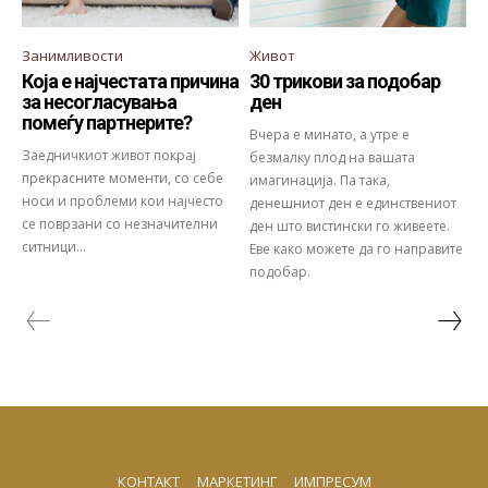
Занимливости
Живот
Која е најчестата причина
30 трикови за подобар
за несогласувања
ден
помеѓу партнерите?
Вчера е минато, а утре е
Заедничкиот живот покрај
безмалку плод на вашата
прекрасните моменти, со себе
имагинација. Па така,
носи и проблеми кои најчесто
денешниот ден е единствениот
се поврзани со незначителни
ден што вистински го живеете.
ситници...
Еве како можете да го направите
подобар.
КОНТАКТ
МАРКЕТИНГ
ИМПРЕСУМ