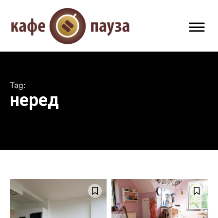
Tag:
неред