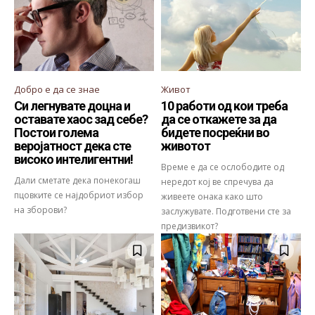
Добро е да се знае
Живот
Си легнувате доцна и
10 работи од кои треба
оставате хаос зад себе?
да се откажете за да
Постои голема
бидете посреќни во
веројатност дека сте
животот
високо интелигентни!
Време е да се ослободите од
Дали сметате дека понекогаш
нередот кој ве спречува да
пцовките се најдобриот избор
живеете онака како што
на зборови?
заслужувате. Подготвени сте за
предизвикот?