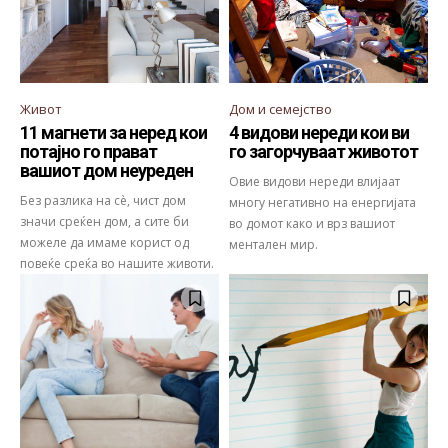
Живот
Дом и семејство
11 магнети за неред кои
4 видови нереди кои ви
потајно го прават
го загорчуваат животот
вашиот дом неуреден
Овие видови нереди влијаат
Без разлика на сè, чист дом
многу негативно на енергијата
значи среќен дом, а сите би
во домот како и врз вашиот
можеле да имаме корист од
ментален мир.
повеќе среќа во нашите животи.