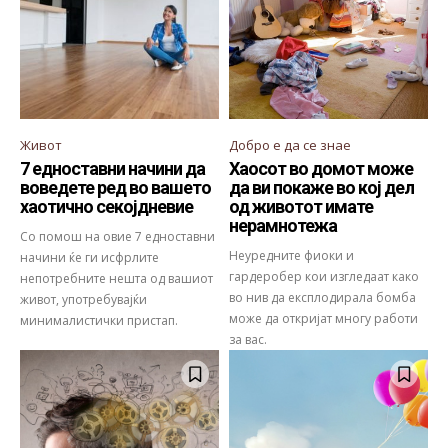
Живот
Добро е да се знае
7 едноставни начини да
Хаосот во домот може
воведете ред во вашето
да ви покаже во кој дел
хаотично секојдневие
од животот имате
нерамнотежа
Со помош на овие 7 едноставни
Неуредните фиоки и
начини ќе ги исфрлите
гардеробер кои изгледаат како
непотребните нешта од вашиот
во нив да експлодирала бомба
живот, употребувајќи
може да откријат многу работи
минималистички пристап.
за вас.