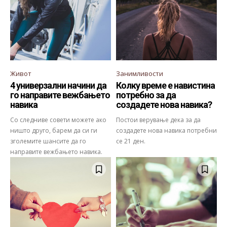
Живот
Занимливости
4 универзални начини да
Колку време е навистина
го направите вежбањето
потребно за да
навика
создадете нова навика?
Со следниве совети можете ако
Постои верување дека за да
ништо друго, барем да си ги
создадете нова навика потребни
зголемите шансите да го
се 21 ден.
направите вежбањето навика.