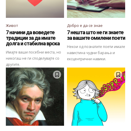
Живот
Добро е да се знае
7 начини да воведете
7 нешта што не ги знаете
традиции за да имате
за вашите омилени поети
долга и стабилна врска
Некои од познатите поети имале
Имајте ваши посебни места, но
навистина чудни барања и
никогаш не ги споделувајте со
ексцентрични навики.
другите.