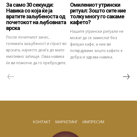
За само 30 секунди:
Омилениот утрински
Навика со која ќе ја
ритуал: Зошто сите ние
вратите заљубеноста од
толку многу го сакаме
почетокот на љубовната
кафето?
врска
Нашите утрински ритуали не
После почетниот занес,
можат да се замислат без
големата заљубеност и страст во
филџан кафе, а ние ви
врската, најчесто доаѓа до мало
потврдуваме зошто кафето е
емотивно затишје. Оваа навика
добра и здрава навика.
ќе ви помогне да го пребродите.
КОНТАКТ
МАРКЕТИНГ
ИМПРЕСУМ