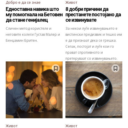
Добро е да се знае
Живот
Едноставна навика што
8 добри причини да
му помогнала на Бетовен
престанете постојано да
да стане генијалец
се извинувате
Сличен метод користеле и
За некои луѓе извинувањето е
неговите колеги Густав Малер и
вистински предизвик и тешко им
Бенџамин Бритен.
е да признаат дека се грешка.
Сепак, постојат и луѓе кои го
прават спротивното и
претеруваат со извинувањето.
Живот
Живот