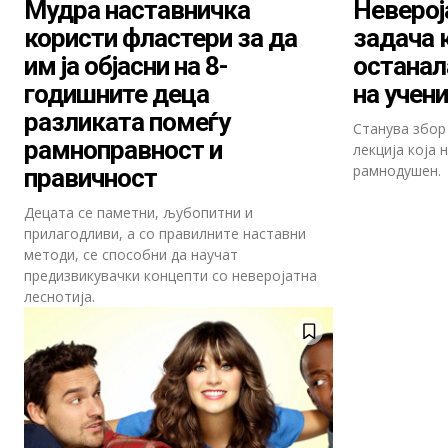
Мудра наставничка
Неверој
користи фластери за да
задача 
им ја објасни на 8-
останал
годишните деца
на учен
разликата помеѓу
Станува збор
рамноправност и
лекција која 
рамнодушен.
правичност
Децата се паметни, љубопитни и
прилагодливи, а со правилните наставни
методи, се способни да научат
предизвикувачки концепти со неверојатна
леснотија.