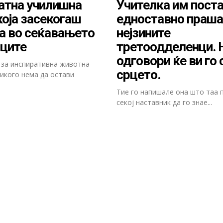
атна училишна
Учителка им пост
која засекогаш
едноставно праша
а во сеќавањето
нејзините
иците
третоодделенци. 
одговори ќе ви го
 за инспиративна животна
срцето.
никого нема да остави
Тие го напишале она што таа 
секој наставник да го знае...