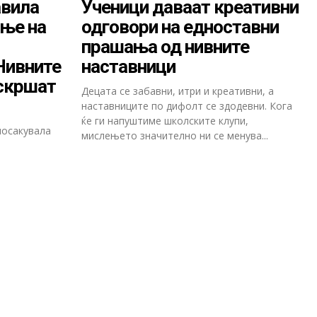
авила
Ученици даваат креативни
ње на
одговори на едноставни
прашања од нивните
Нивните
наставници
 скршат
Децата се забавни, итри и креативни, а
наставниците по дифолт се здодевни. Кога
ќе ги напуштиме школските клупи,
посакувала
мислењето значително ни се менува...