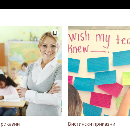
приказни
Вистински приказни