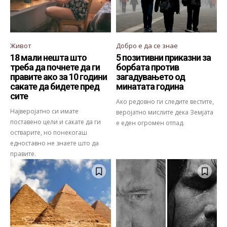
Живот
Добро е да се знае
18 мали нешта што
5 позитивни приказни за
треба да почнете да ги
борбата против
правите ако за 10 години
загадувањето од
сакате да бидете пред
минатата година
сите
Ако редовно ги следите вестите,
Најверојатно си имате
веројатно мислите дека Земјата
поставено цели и сакате да ги
е еден огромен отпад.
остварите, но понекогаш
едноставно не знаете што да
правите.