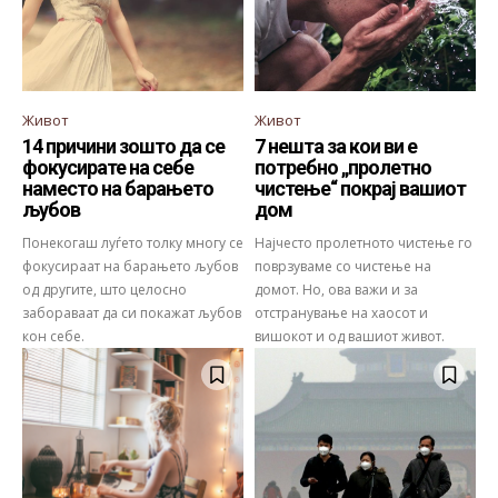
Живот
Живот
14 причини зошто да се
7 нешта за кои ви е
фокусирате на себе
потребно „пролетно
наместо на барањето
чистење“ покрај вашиот
љубов
дом
Понекогаш луѓето толку многу се
Најчесто пролетното чистење го
фокусираат на барањето љубов
поврзуваме со чистење на
од другите, што целосно
домот. Но, ова важи и за
забораваат да си покажат љубов
отстранување на хаосот и
кон себе.
вишокот и од вашиот живот.