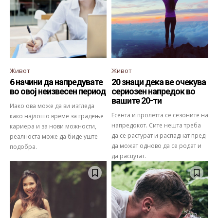
Живот
Живот
6 начини да напредувате
20 знаци дека ве очекува
во овој неизвесен период
сериозен напредок во
вашите 20-ти
Иако ова може да ви изгледа
Есента и пролетта се сезоните на
како најлошо време за градење
напредокот. Сите нешта треба
кариера и за нови можности,
да се растурат и распаднат пред
реалноста може да биде уште
да можат одново да се родат и
подобра.
да расцутат.