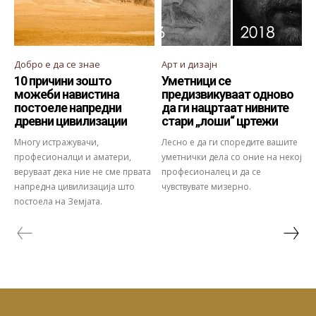
Добро е да се знае
Арт и дизајн
10 причини зошто
Уметници се
можеби навистина
предизвикуваат одново
постоеле напредни
да ги нацртаат нивните
древни цивилизации
стари „лоши“ цртежи
Многу истражувачи,
Лесно е да ги споредите вашите
професионалци и аматери,
уметнички дела со оние на некој
веруваат дека ние не сме првата
професионалец и да се
напредна цивилизација што
чувствувате мизерно.
постоела на Земјата.