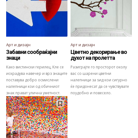
Арт и дизајн
Арт и дизајн
Забавни сообраќајни
Цветно декорирање во
знаци
духот на пролетта
Како вистински герилец, Кле се
Разиграјте го просторот околу
искрадува навечер и врз знаците
вас со шарени цветни
поставува добро осмислени
налепници за ѕид кои сигурно
налепници кои од обичниот
ќе придонесат да се чувствувате
знак прават улична уметност.
поудобно и повесело.