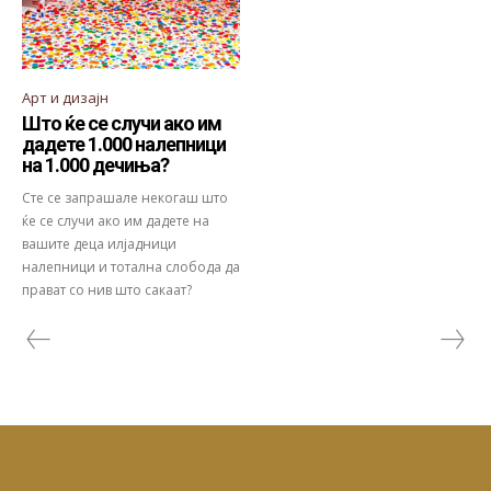
Арт и дизајн
Што ќе се случи ако им
дадете 1.000 налепници
на 1.000 дечиња?
Сте се запрашале некогаш што
ќе се случи ако им дадете на
вашите деца илјадници
налепници и тотална слобода да
прават со нив што сакаат?