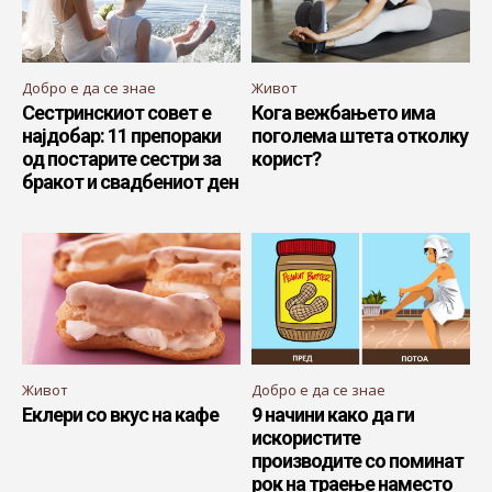
Добро е да се знае
Живот
Сестринскиот совет е
Кога вежбањето има
најдобар: 11 препораки
поголема штета отколку
од постарите сестри за
корист?
бракот и свадбениот ден
Живот
Добро е да се знае
Еклери со вкус на кафе
9 начини како да ги
искористите
производите со поминат
рок на траење наместо