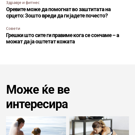
Здравје и фитнес
Оревите може да помогнат во заштитата на
срцето: Зошто вреди да ги јадете почесто?
Совети
Грешки што сите ги правиме кога се сончаме – а
можат да ја оштетат кожата
Може ќе ве
интересира