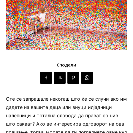
Сподели
Сте се запрашале некогаш што ќе се случи ако им
дадете на вашите деца или внуци илјадници
налепници и тотална слобода да прават со нив
што сакаат? Ако ве интересира одговорот на ова
прашање, тогаш морате да ги погледнете овие кул