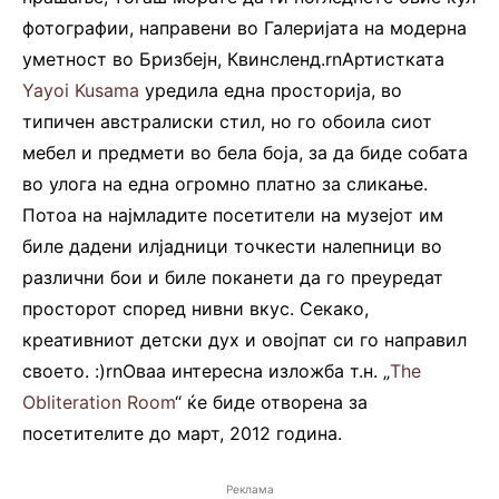
фотографии, направени во Галеријата на модерна
уметност во Бризбејн, Квинсленд.rnАртистката
Yayoi Kusama
уредила една просторија, во
типичен австралиски стил, но го обоила сиот
мебел и предмети во бела боја, за да биде собата
во улога на една огромно платно за сликање.
Потоа на најмладите посетители на музејот им
биле дадени илјадници точкести налепници во
различни бои и биле поканети да го преуредат
просторот според нивни вкус. Секако,
креативниот детски дух и овојпат си го направил
своето. :)rnОваа интересна изложба т.н. „
The
Obliteration Room
“ ќе биде отворена за
посетителите до март, 2012 година.
Реклама