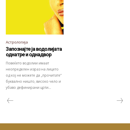
Астрологија
Запознајте ја водолијата
однатре и однадвор
Повеќето водолии имаат
неопределен израз на лицето
од кој не можете да „прочитате“
буквално ништо, високо чело и
убаво дефинирани црти...