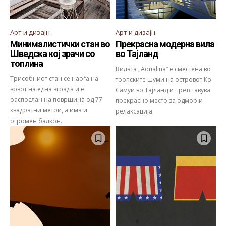
Арт и дизајн
Арт и дизајн
Минималистички стан во
Прекрасна модерна вила
Шведска кој зрачи со
во Тајланд
топлина
Вилата „Aqualina“ е сместена во
Трисобниот стан се наоѓа на
тропските шуми на островот Ко
врвот на една зграда и е
Самуи во Тајланд и претставува
распослан на површина од 77
прекрасно место за одмор и
квадратни метри, а има и
релаксација.
огромен балкон.