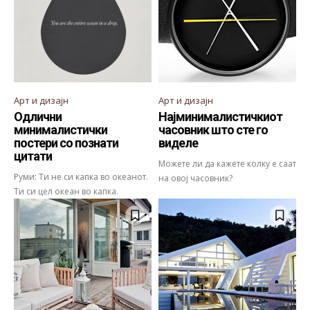
Арт и дизајн
Арт и дизајн
Одлични
Најминималистичкиот
минималистички
часовник што сте го
постери со познати
виделе
цитати
Можете ли да кажете колку е саат
Руми: Ти не си капка во океанот.
на овој часовник?
Ти си цел океан во капка.