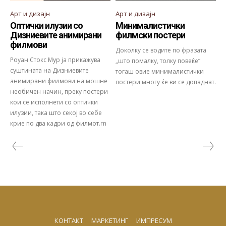
Арт и дизајн
Арт и дизајн
Оптички илузии со
Минималистички
Дизниевите анимирани
филмски постери
филмови
Доколку се водите по фразата
Роуан Стокс Мур ја прикажува
„што помалку, толку повеќе“
суштината на Дизниевите
тогаш овие минималистички
анимирани филмови на мошне
постери многу ќе ви се допаднат.
необичен начин, преку постери
кои се исполнети со оптички
илузии, така што секој во себе
крие по два кадри од филмот.rn
КОНТАКТ
МАРКЕТИНГ
ИМПРЕСУМ