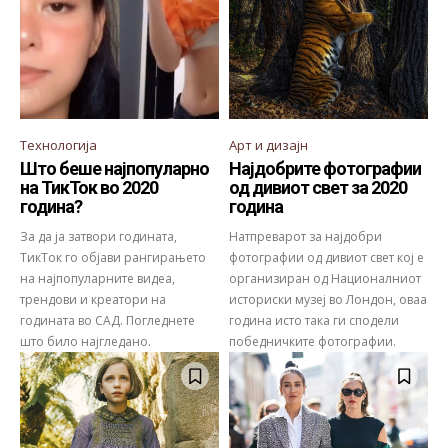
Технологија
Арт и дизајн
Што беше најпопуларно
Најдобрите фотографии
на ТикТок во 2020
од дивиот свет за 2020
година?
година
За да ја затвори годината,
Натпреварот за најдобри
ТикТок го објави рангирањето
фотографии од дивиот свет кој е
на најпопуларните видеа,
организиран од Националниот
трендови и креатори на
историски музеј во Лондон, оваа
годината во САД. Погледнете
година исто така ги сподели
што било најгледано.
победничките фотографии.