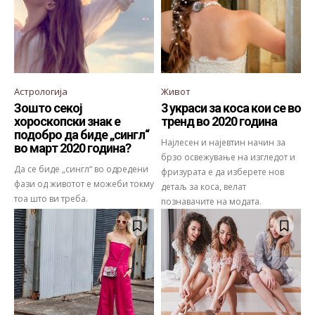
Астрологија
Живот
Зошто секој
3 украси за коса кои се во
хороскопски знак е
тренд во 2020 година
подобро да биде „сингл“
Најлесен и најевтин начин за
во март 2020 година?
брзо освежување на изгледот и
Да се биде „сингл“ во одредени
фризурата е да изберете нов
фази од животот е можеби токму
детаљ за коса, велат
тоа што ви треба.
познавачите на модата.