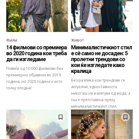
Филм
Живот
14 филмови со премиера
Минималистичкиот стил
во 2020 година кои треба
е сè само не досаден: 5
да ги изгледаме
пролетни трендови со
кои ќе изгледате како
Повеќе од 10.000 филмови беа
кралица
премиерно објавени во 2019
Без разлика кои трендови се
година, но 2020 година е исто
актуелни, едноставноста
толку плодна!
никогаш не излегува од мода, а
таа е претставена преку
минималистичкиот стил.