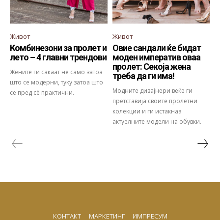
Живот
Живот
Комбинезони за пролет и
Овие сандали ќе бидат
лето – 4 главни трендови
моден императив оваа
пролет: Секоја жена
Жените ги сакаат не само затоа
треба да ги има!
што се модерни, туку затоа што
Модните дизајнери веќе ги
се пред сè практични.
претставија своите пролетни
колекции и ги истакнаа
актуелните модели на обувки.
КОНТАКТ
МАРКЕТИНГ
ИМПРЕСУМ