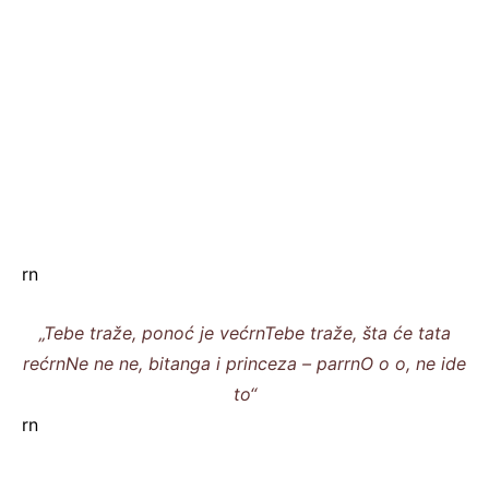
rn
„Tebe traže, ponoć je većrnTebe traže, šta će tata
rećrnNe ne ne, bitanga i princeza – parrnO o o, ne ide
to“
rn