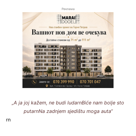
Реклама
„A ja joj kažem, ne budi ludarnBiće nam bolje sto
putarnNa zadnjem sjedištu moga auta“
rn