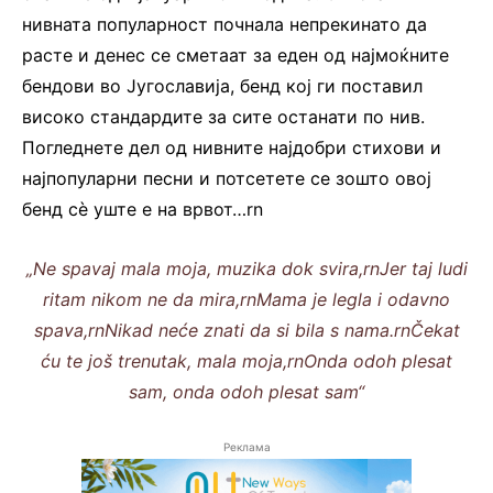
нивната популарност почнала непрекинато да
расте и денес се сметаат за еден од најмоќните
бендови во Југославија, бенд кој ги поставил
високо стандардите за сите останати по нив.
Погледнете дел од нивните најдобри стихови и
најпопуларни песни и потсетете се зошто овој
бенд сè уште е на врвот…rn
„Ne spavaj mala moja, muzika dok svira,rnJer taj ludi
ritam nikom ne da mira,rnMama je legla i odavno
spava,rnNikad neće znati da si bila s nama.rnČekat
ću te još trenutak, mala moja,rnOnda odoh plesat
sam, onda odoh plesat sam
“
Реклама