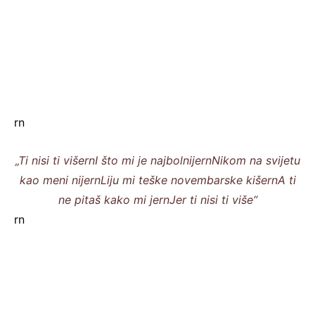
rn
„Ti nisi ti višernI što mi je najbolnijernNikom na svijetu
kao meni nijernLiju mi teške novembarske kišernA ti
ne pitaš kako mi jernJer ti nisi ti više“
rn