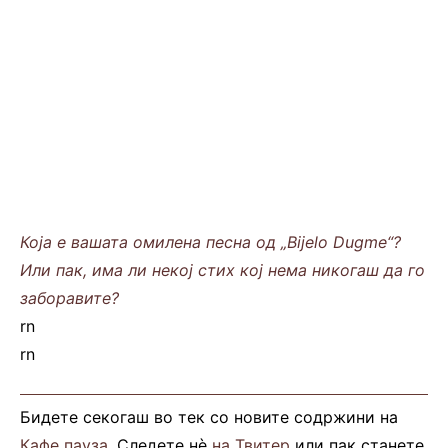
Која е вашата омилена песна од „Bijelo Dugme“?
Или пак, има ли некој стих кој нема никогаш да го
заборавите?
rn
rn
Бидете секогаш во тек со новите содржини на
Кафе пауза
. Следете нè
на Твитер
или пак станете