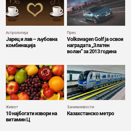
Астрологија
Прес
Јарец и лав – љубовна
Volkswagen Golf ја освои
комбинација
наградата „Златен
волан“ за 2013 година
Живот
Занимливости
10 најбогати извори на
Казахстанско метро
витамин Ц