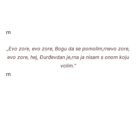
rn
„Evo zore, evo zore, Bogu da se pomolim,rnevo zore,
evo zore, hej, Đurđevdan je,rna ja nisam s onom koju
volim.“
rn