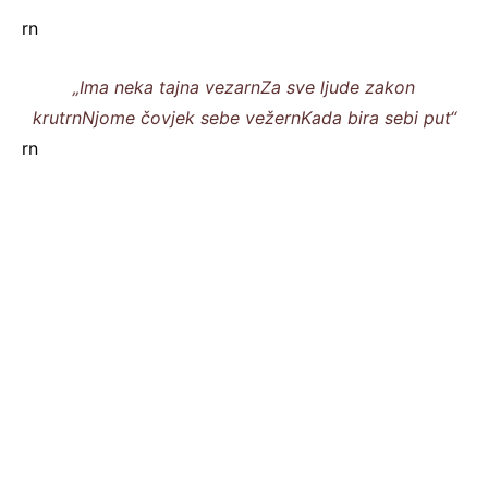
rn
„Ima neka tajna vezarnZa sve ljude zakon
krutrnNjome čovjek sebe vežernKada bira sebi put“
rn