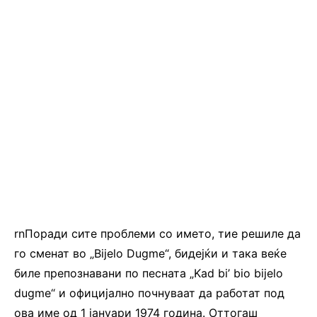
rnПоради сите проблеми со името, тие решиле да
го сменат во „Bijelo Dugme“, бидејќи и така веќе
биле препознавани по песната „Kad bi’ bio bijelo
dugme“ и официјално почнуваат да работат под
ова име од 1 јануари 1974 година. Оттогаш