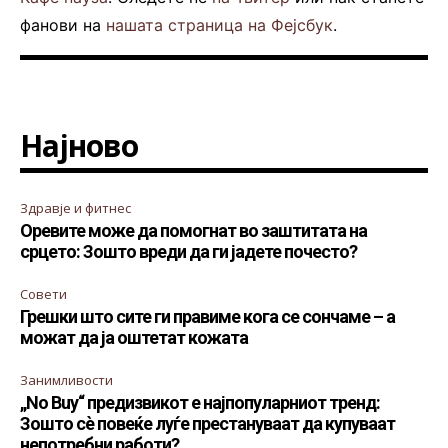
фанови на
нашата страница на Фејсбук
.
Најново
Здравје и фитнес
Оревите може да помогнат во заштитата на
срцето: Зошто вреди да ги јадете почесто?
Совети
Грешки што сите ги правиме кога се сончаме – а
можат да ја оштетат кожата
Занимливости
„No Buy“ предизвикот е најпопуларниот тренд:
Зошто сè повеќе луѓе престануваат да купуваат
непотребни работи?