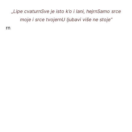
„Lipe cvaturnSve je isto k’o i lani, hejrnSamo srce
moje i srce tvojernU ljubavi više ne stoje“
rn