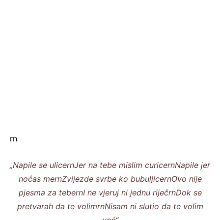
rn
„Napile se ulicernJer na tebe mislim curicernNapile jer
noćas mernZvijezde svrbe ko bubuljicernOvo nije
pjesma za tebernI ne vjeruj ni jednu riječrnDok se
pretvarah da te volimrnNisam ni slutio da te volim
već“