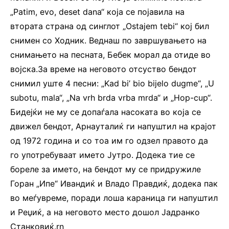
„Patim, evo, deset dana“ која се појавила на
втората страна од синглот „Ostajem tebi“ кој бил
снимен со Ходник. Веднаш по завршувањето на
снимањето на песната, Бебек морал да отиде во
војска.За време на неговото отсуство бендот
снимил уште 4 песни: „Kad bi’ bio bijelo dugme“, „U
subotu, mala“, „Na vrh brda vrba mrda“ и „Hop-cup“.
Бидејќи не му се допаѓала насоката во која се
движел бендот, Арнауталиќ ги напуштил на крајот
од 1972 година и со тоа им го одзел правото да
го употребуваат името Јутро. Додека тие се
бореле за името, на бендот му се придружиле
Горан „Ипе“ Ивандиќ и Владо Правдиќ, додека пак
во меѓувреме, поради лоша караница ги напуштил
и Реџиќ, а на неговото место дошол Јадранко
Станковиќ.rn