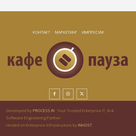
КОНТАКТ
МАРКЕТИНГ
ИМПРЕСУМ
Developed by
PROCESS IN
· Your Trusted Enterprise IT, AI &
Software Engineering Partner ·
Hosted on Enterprise Infrastructure by
INHOST