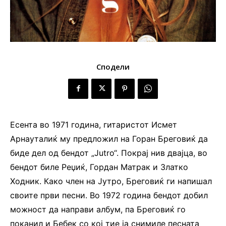
Сподели
Есента во 1971 година, гитаристот Исмет
Арнауталиќ му предложил на Горан Бреговиќ да
биде дел од бендот „Jutro“. Покрај нив двајца, во
бендот биле Реџиќ, Гордан Матрак и Златко
Ходник. Како член на Јутро, Бреговиќ ги напишал
своите први песни. Во 1972 година бендот добил
можност да направи албум, па Бреговиќ го
поканил и Бебек со кој тие ја снимиле песната