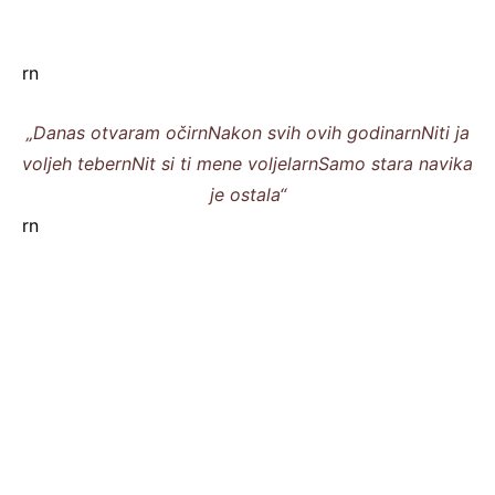
rn
„Danas otvaram očirnNakon svih ovih godinarnNiti ja
voljeh tebernNit si ti mene voljelarnSamo stara navika
je ostala“
rn