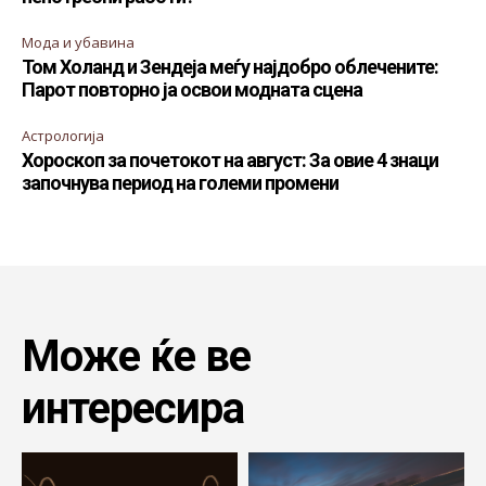
Мода и убавина
Том Холанд и Зендеја меѓу најдобро облечените:
Парот повторно ја освои модната сцена
Астрологија
Хороскоп за почетокот на август: За овие 4 знаци
започнува период на големи промени
Може ќе ве
интересира