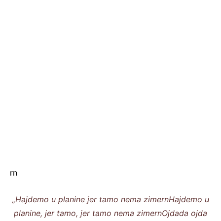
rn
„Hajdemo u planine jer tamo nema zimernHajdemo u
planine, jer tamo, jer tamo nema zimernOjdada ojda