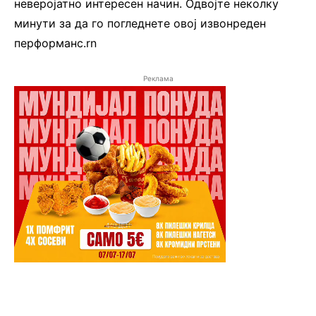
неверојатно интересен начин. Одвојте неколку
минути за да го погледнете овој извонреден
перформанс.rn
Реклама