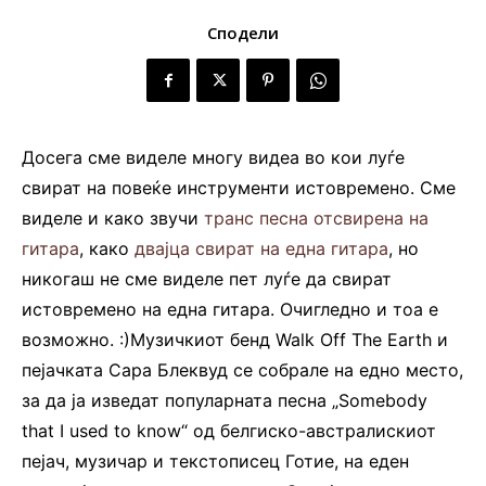
Сподели
Досега сме виделе многу видеа во кои луѓе
свират на повеќе инструменти истовремено. Сме
виделе и како звучи
транс песна отсвирена на
гитара
, како
двајца свират на една гитара
, но
никогаш не сме виделе пет луѓе да свират
истовремено на една гитара. Очигледно и тоа е
возможно. :)Музичкиот бенд Walk Off The Earth и
пејачката Сара Блеквуд се собрале на едно место,
за да ја изведат популарната песна „Somebody
that I used to know“ од белгиско-австралискиот
пејач, музичар и текстописец Готие, на еден