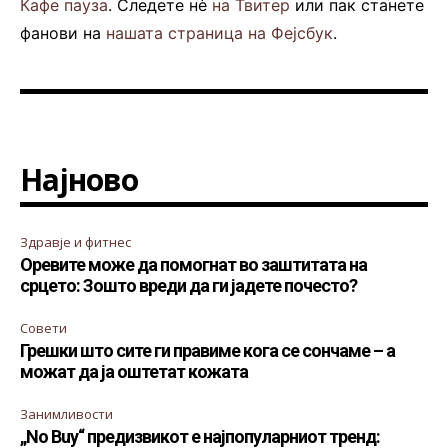
Кафе пауза
. Следете нè
на Твитер
или пак станете
фанови на
нашата страница на Фејсбук
.
Најново
Здравје и фитнес
Оревите може да помогнат во заштитата на
срцето: Зошто вреди да ги јадете почесто?
Совети
Грешки што сите ги правиме кога се сончаме – а
можат да ја оштетат кожата
Занимливости
„No Buy“ предизвикот е најпопуларниот тренд: