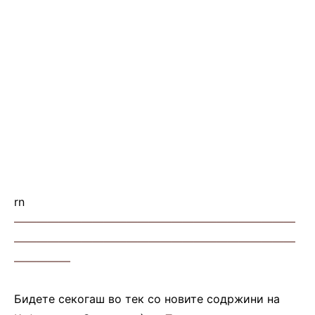
rn
—————————————————————————
—————————————————————————
—————
Бидете секогаш во тек со новите содржини на