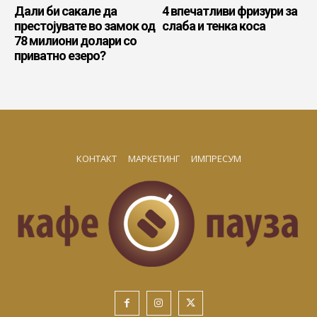
Дали би сакале да
4 впечатливи фризури за
престојувате во замок од
слаба и тенка коса
78 милиони долари со
приватно езеро?
КОНТАКТ
МАРКЕТИНГ
ИМПРЕСУМ