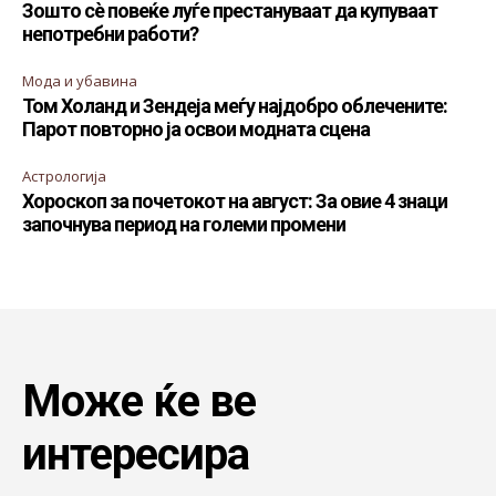
Зошто сè повеќе луѓе престануваат да купуваат
непотребни работи?
Мода и убавина
Том Холанд и Зендеја меѓу најдобро облечените:
Парот повторно ја освои модната сцена
Астрологија
Хороскоп за почетокот на август: За овие 4 знаци
започнува период на големи промени
Може ќе ве
интересира