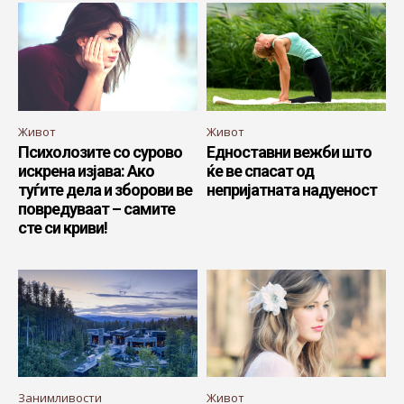
Живот
Живот
Психолозите со сурово
Едноставни вежби што
искрена изјава: Ако
ќе ве спасат од
туѓите дела и зборови ве
непријатната надуеност
повредуваат – самите
сте си криви!
Занимливости
Живот