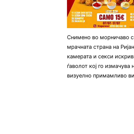
Снимено во морничаво ск
мрачната страна на Рија
камерата и секси искрив
ѓаволот кој го измачува 
визуелно примамливо в