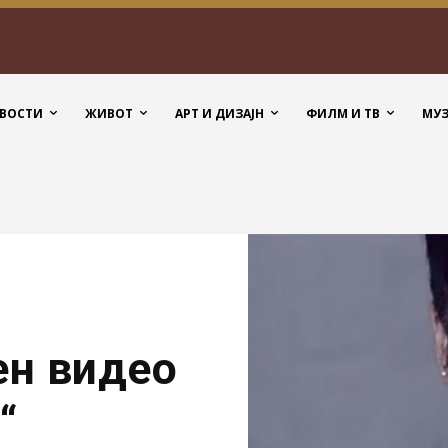
ВОСТИ
ЖИВОТ
АРТ И ДИЗАЈН
ФИЛМ И ТВ
МУ
ен видео
“