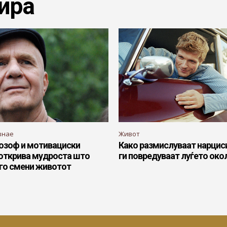
ира
знае
Живот
озоф и мотивациски
Како размислуваат нарцис
 открива мудроста што
ги повредуваат луѓето око
 го смени животот