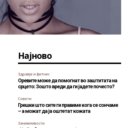
Најново
Здравје и фитнес
Оревите може да помогнат во заштитата на
срцето: Зошто вреди да ги јадете почесто?
Совети
Грешки што сите ги правиме кога се сончаме
– а можат да ја оштетат кожата
Занимливости