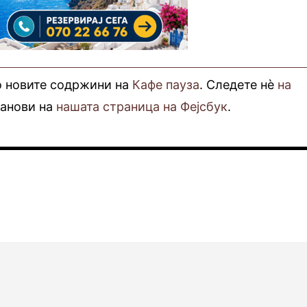
о новите содржини на
Кафе пауза
. Следете нè
на
фанови на
нашата страница на Фејсбук
.