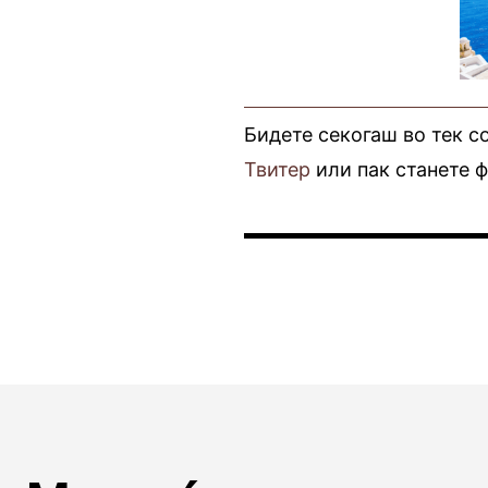
Бидете секогаш во тек с
Твитер
или пак станете 