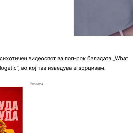
психотичен видеоспот за поп-рок баладата „What
getic“, во кој таа изведува егзорцизам.
Реклама