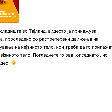
ладиште во Тајланд, видеото ја прикажува
на, проследено со растреперени движења на
увања на нејзиното тело, кои треба да го прикажа
нејзиното тело. Погледнете го ова „опседнато“, но
идео.