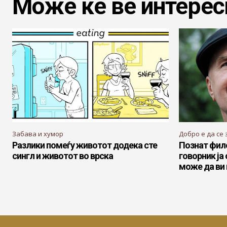
Може ќе ве интерес
Забава и хумор
Добро е да се 
Разлики помеѓу животот додека сте
Познат фил
сингл и животот во врска
говорник ја
може да ви