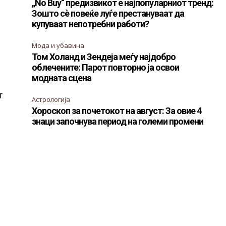
„No Buy“ предизвикот е најпопуларниот тренд:
Зошто сè повеќе луѓе престануваат да
купуваат непотребни работи?
Мода и убавина
Том Холанд и Зендеја меѓу најдобро
облечените: Парот повторно ја освои
модната сцена
т
Астрологија
Хороскоп за почетокот на август: За овие 4
знаци започнува период на големи промени