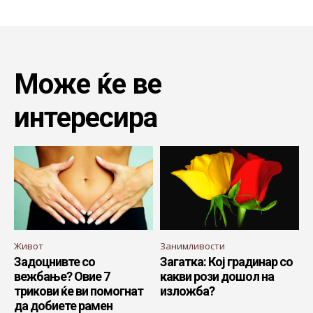
Може ќе ве
интересира
Живот
Занимливости
Задоцнивте со
Загатка: Кој градинар со
вежбање? Овие 7
какви рози дошол на
трикови ќе ви помогнат
изложба?
да добиете рамен