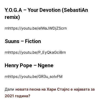
Y.O.G.A – Your Devotion (SebastiAn
remix)
rnhttps://youtu.be/eIWaJWDjZScrn
Suuns – Fiction
rnhttps://youtu.be/P_EyQkaGci8rn
Henry Pope – Ngene
rnhttps://youtu.be/GR3u_soIvFM
Дали
новата песна на Хари Стајлс е најавата за
2021 година?