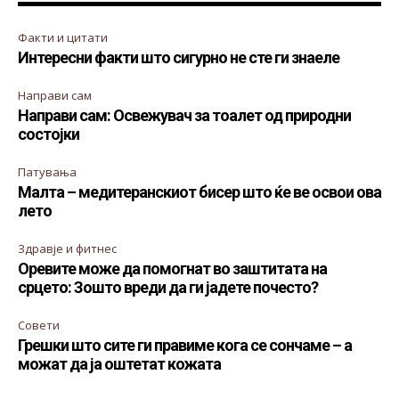
Факти и цитати
Интересни факти што сигурно не сте ги знаеле
Направи сам
Направи сам: Освежувач за тоалет од природни
состојки
Патувања
Малта – медитеранскиот бисер што ќе ве освои ова
лето
Здравје и фитнес
Оревите може да помогнат во заштитата на
срцето: Зошто вреди да ги јадете почесто?
Совети
Грешки што сите ги правиме кога се сончаме – а
можат да ја оштетат кожата