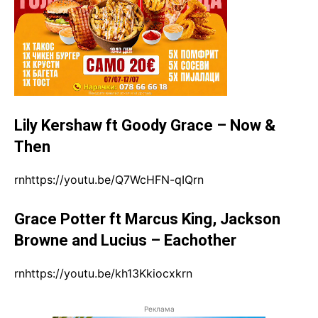
Lily Kershaw ft Goody Grace – Now &
Then
rnhttps://youtu.be/Q7WcHFN-qIQrn
Grace Potter ft Marcus King, Jackson
Browne and Lucius – Eachother
rnhttps://youtu.be/kh13Kkiocxkrn
Реклама