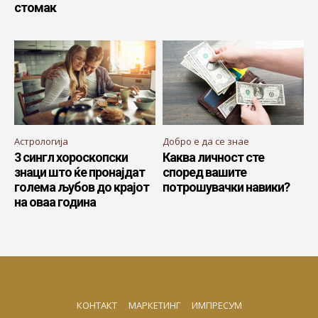
стомак
Астрологија
Добро е да се знае
3 сингл хороскопски
Каква личност сте
знаци што ќе пронајдат
според вашите
голема љубов до крајот
потрошувачки навики?
на оваа година
КОНТАКТ
МАРКЕТИНГ
ИМПРЕСУМ