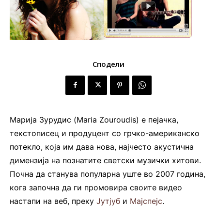
Сподели
Марија Зурудис (Maria Zouroudis) e пејачка,
текстописец и продуцент со грчко-американско
потекло, која им дава нова, најчесто акустична
димензија на познатите светски музички хитови.
Почна да станува популарна уште во 2007 година,
кога започна да ги промовира своите видео
настапи на веб, преку
Јутјуб
и
Мајспејс
.