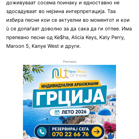
доживуваат сосема поинаку и едноставно не
здосадуваат во нејзина интерпретација. Таа
избира песни кои се актуелни во моментот и кои
ù се допаѓаат доволно за да сака да ги отпее. Има
препеано песни од Ke$ha, Alicia Keys, Katy Perry,
Maroon 5, Kanye West и други.
Реклама