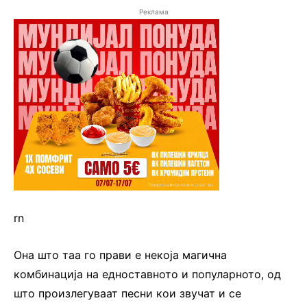
Реклама
rn
Она што таа го прави е некоја магична
комбинација на едноставното и популарното, од
што произлегуваат песни кои звучат и се