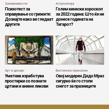
Занимливости
Астрологија
Психотест за
Голем кинески хороскоп
справување со грижите:
за 2022 година: Што ќе ни
Дознајте како ве гледаат
донесе годината на
другите
Тигарот?
Арт и дизајн
Вистински приказни
Уметник изработува
Овој модерен Дедо Мраз
простирки со познати
сигурно ќе го стопи
цртани и аниме ликови
снегот за празниците