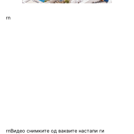
rn
rnВидео снимките од ваквите настапи ги