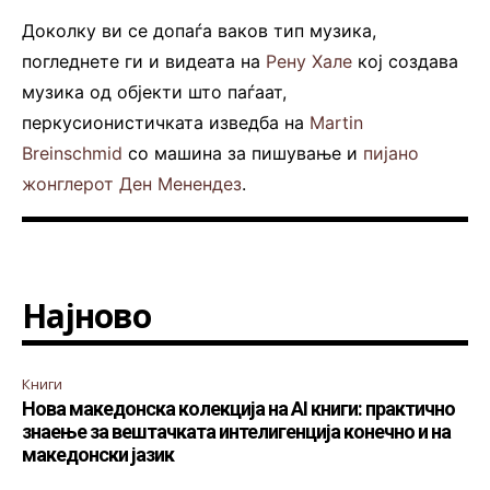
Доколку ви се допаѓа ваков тип музика,
погледнете ги и видеата на
Рену Хале
кој создава
музика од објекти што паѓаат,
перкусионистичката изведба на
Martin
Breinschmid
со машина за пишување и
пијано
жонглерот Ден Менендез
.
Најново
Книги
Нова македонска колекција на AI книги: практично
знаење за вештачката интелигенција конечно и на
македонски јазик