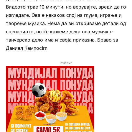
Видеото трае 10 минути, но верувајте, вреди да го
изгледате. Ова е некаков спој на глума, играње и
творење музика. Нема да ви откриваме детали од
сценариото, но ќе кажеме дека ова музичко-
танчерско дело има и своја приказна. Браво за
Даниел Кампос!rn
Реклама