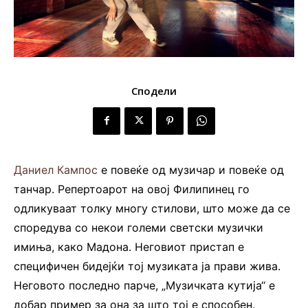
Сподели
Даниел Кампос
е повеќе од музичар и повеќе од
танчар. Репертоарот на овој Филипинец го
одликуваат толку многу стилови, што може да се
споредува со некои големи светски музички
имиња, како Мадона. Неговиот пристап е
специфичен бидејќи тој музиката ја прави жива.
Неговото последно парче, „Музичката кутија“ е
добар пример за она за што тој е способен.