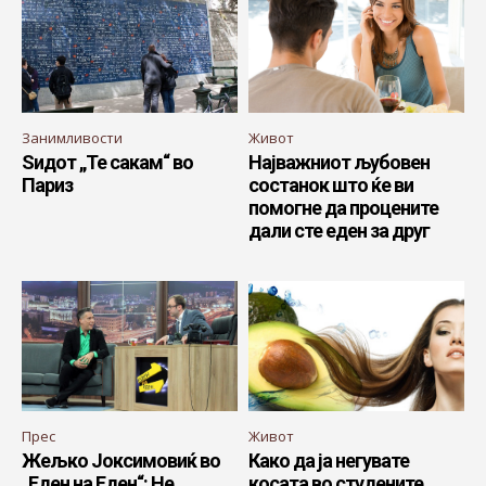
Занимливости
Живот
Ѕидот „Те сакам“ во
Најважниот љубовен
Париз
состанок што ќе ви
помогне да процените
дали сте еден за друг
Прес
Живот
Жељко Јоксимовиќ во
Како да ја негувате
„Еден на Еден“: Не
косата во студените