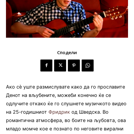
Сподели
Ако сè уште размислувате како да го прославите
Денот на вљубените, можеби конечно ќе се
одлучите откако ќе го слушнете музичкото видео
на 25-годишниот
Фридрик
од Шведска. Во
романтична атмосфера, во боите на љубовта, ова
младо момче кое е познато по неговите вирални