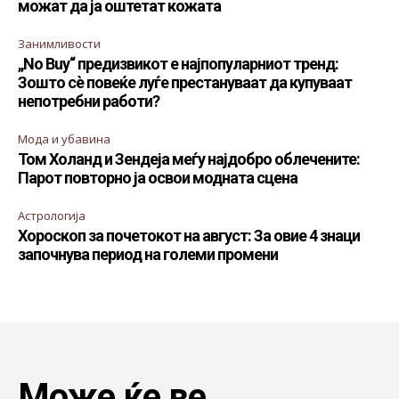
можат да ја оштетат кожата
Занимливости
„No Buy“ предизвикот е најпопуларниот тренд:
Зошто сè повеќе луѓе престануваат да купуваат
непотребни работи?
Мода и убавина
Том Холанд и Зендеја меѓу најдобро облечените:
Парот повторно ја освои модната сцена
Астрологија
Хороскоп за почетокот на август: За овие 4 знаци
започнува период на големи промени
Може ќе ве