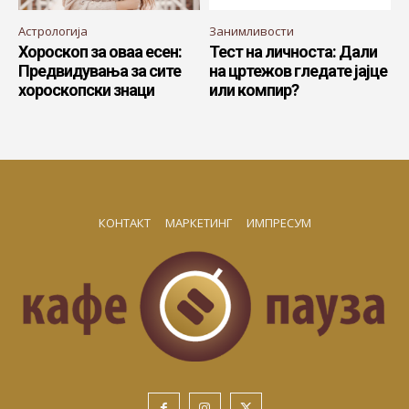
Астрологија
Занимливости
Хороскоп за оваа есен:
Тест на личноста: Дали
Предвидувања за сите
на цртежов гледате јајце
хороскопски знаци
или компир?
КОНТАКТ
МАРКЕТИНГ
ИМПРЕСУМ