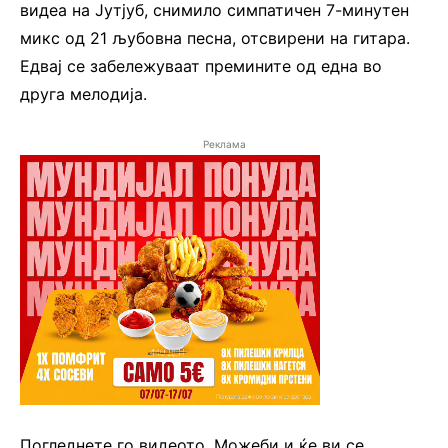
видеа на Јутјуб, снимило симпатичен 7-минутен
микс од 21 љубовна песна, отсвирени на гитара.
Едвај се забележуваат премините од една во
друга мелодија.
Реклама
Погледнете го видеото. Можеби и ќе ви се