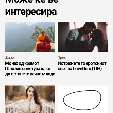
интересира
Живот
Прес
Mонах од храмот
Истражете го еротскиот
Шаолин советува како
свет на LoveGuru (18+)
да останете вечно млади