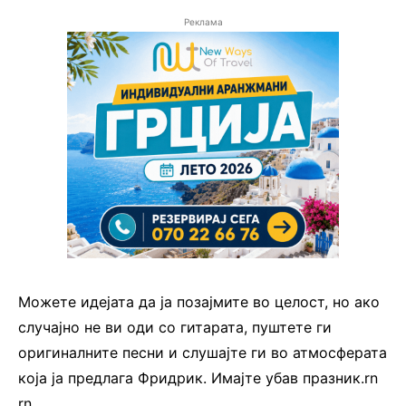
Реклама
Можете идејата да ја позајмите во целост, но ако
случајно не ви оди со гитарата, пуштете ги
оригиналните песни и слушајте ги во атмосферата
која ја предлага Фридрик. Имајте убав празник.rn
rn