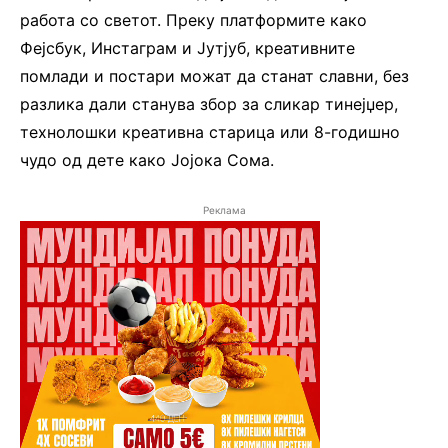
работа со светот. Преку платформите како
Фејсбук, Инстаграм и Јутјуб, креативните
помлади и постари можат да станат славни, без
разлика дали станува збор за сликар тинејџер,
технолошки креативна старица или 8-годишно
чудо од дете како Јојока Сома.
Реклама