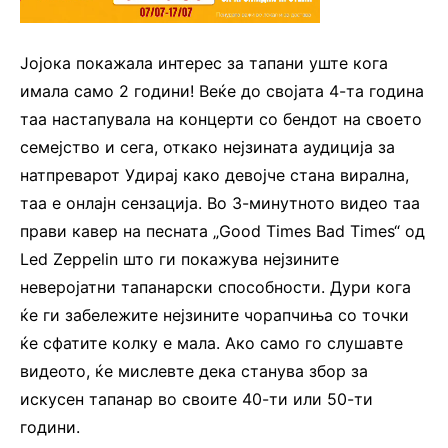
Јојока покажала интерес за тапани уште кога
имала само 2 години! Веќе до својата 4-та година
таа настапувала на концерти со бендот на своето
семејство и сега, откако нејзината аудиција за
натпреварот Удирај како девојче стана вирална,
таа е онлајн сензација. Во 3-минутното видео таа
прави кавер на песната „Good Times Bad Times“ од
Led Zeppelin што ги покажува нејзините
неверојатни тапанарски способности. Дури кога
ќе ги забележите нејзините чорапчиња со точки
ќе сфатите колку е мала. Ако само го слушавте
видеото, ќе мислевте дека станува збор за
искусен тапанар во своите 40-ти или 50-ти
години.