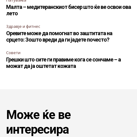
Патувања
Малта – медитеранскиот бисер што ќе ве освои ова
лето
Здравје и фитнес
Оревите може да помогнат во заштитата на
срцето: Зошто вреди да ги јадете почесто?
Совети
Грешки што сите ги правиме кога се сончаме – а
можат да ја оштетат кожата
Може ќе ве
интересира