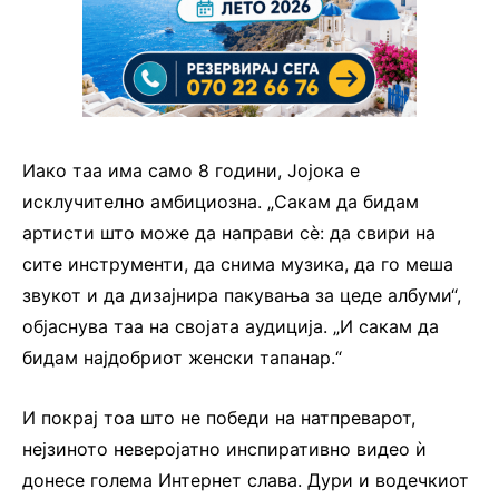
Иако таа има само 8 години, Јојока е
исклучително амбициозна. „Сакам да бидам
артисти што може да направи сè: да свири на
сите инструменти, да снима музика, да го меша
звукот и да дизајнира пакувања за цеде албуми“,
објаснува таа на својата аудиција. „И сакам да
бидам најдобриот женски тапанар.“
И покрај тоа што не победи на натпреварот,
нејзиното неверојатно инспиративно видео ѝ
донесе голема Интернет слава. Дури и водечкиот