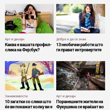
Арт и дизајн
Добро е да се знае
Каква е вашата профил-
13 необични работи што
слика на Фејсбук?
ги прават интровертите
Занимливости
Арт и дизајн
10 загатки со слики што
Поранешните жители на
ќе ви покажат колку ви е
Фукушима се враќаат во