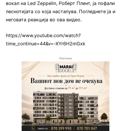
вокал на Led Zeppelin, Роберт Плент, ја пофали
леснотијата со која настапува. Погледнете ја и
неговата реакција во ова видео.
https://www.youtube.com/watch?
time_continue=44&v=-XYr6H2mGxk
Реклама