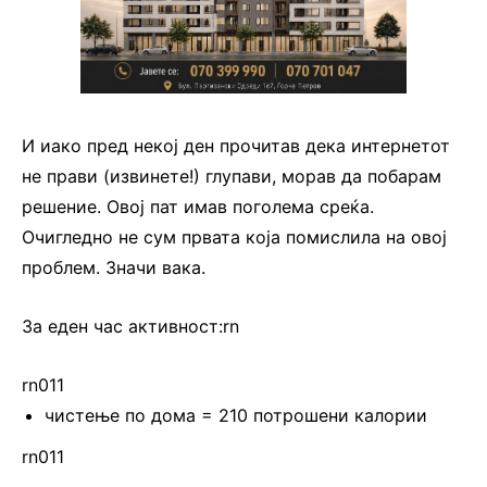
И иако пред некој ден прочитав дека интернетот
не прави (извинете!) глупави, морав да побарам
решение. Овој пат имав поголема среќа.
Очигледно не сум првата која помислила на овој
проблем. Значи вака.
За еден час активност:rn
rn011
чистење по дома = 210 потрошени калории
rn011