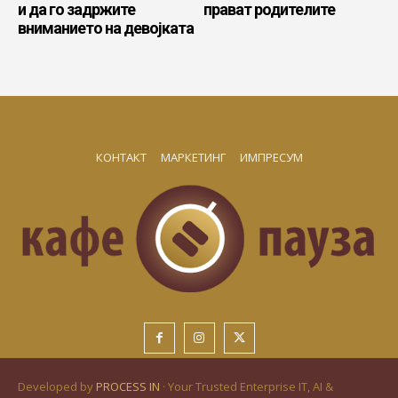
и да го задржите
прават родителите
вниманието на девојката
КОНТАКТ
МАРКЕТИНГ
ИМПРЕСУМ
Developed by
PROCESS IN
· Your Trusted Enterprise IT, AI &