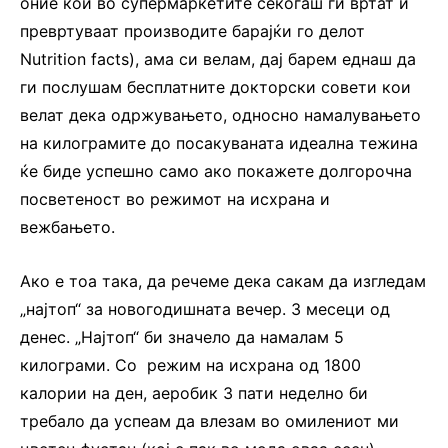
оние кои во супермаркетите секогаш ги вртат и
превртуваат производите барајќи го делот
Nutrition facts), ама си велам, дај барем еднаш да
ги послушам бесплатните докторски совети кои
велат дека одржувањето, односно намалувањето
на килограмите до посакуваната идеална тежина
ќе биде успешно само ако покажете долгорочна
посветеност во режимот на исхрана и
вежбањето.
Ако е тоа така, да речеме дека сакам да изгледам
„најтоп“ за новогодишната вечер. 3 месеци од
денес. „Најтоп“ би значело да намалам 5
килограми. Со режим на исхрана од 1800
калории на ден, аеробик 3 пати неделно би
требало да успеам да влезам во омилениот ми