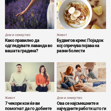
Дом и семејство
Живот
Како правилно да
Будвигов крем: Појадок
одгледувате лаванда во
кој спречува појава на
вашата градина?
разни болести
Живот
Дом и семејство
7 чекори кои ќе ви
Ова се најсмешните и
помогнат да го добиете
најчудните работи што ги