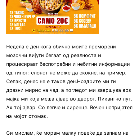
Недела е ден кога обично моите преморени
мозочни вијуги бегаат од реалноста и
процесираат беспотребни и небитни информации
од типот: слонот не може да скокне, на пример.
Сепак, денес не е таков ден.Ноздрите ми ги
дразни мирис на чад, а погледот ми завршува врз
мајка ми која меша ајвар во дворот. Пикантно лут.
Ах тој ајвар. Со лепче и сиренце. Вечен непријател
на мојот стомак.
Си мислам, ќе морам малку повеќе да запнам на