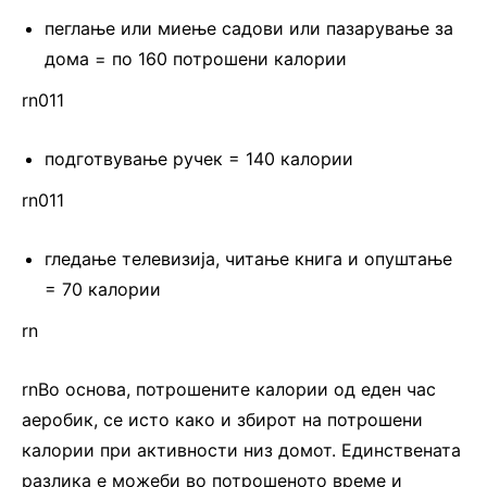
пеглање или миење садови или пазарување за
дома = по 160 потрошени калории
rn011
подготвување ручек = 140 калории
rn011
гледање телевизија, читање книга и опуштање
= 70 калории
rn
rnВо основа, потрошените калории од еден час
аеробик, се исто како и збирот на потрошени
калории при активности низ домот. Единствената
разлика е можеби во потрошеното време и