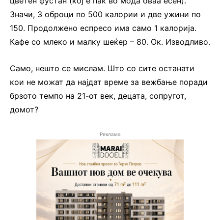
цветен фустан (кој е пак во мода оваа есен).
Значи, 3 оброци по 500 калории и две ужини по
150. Продолжено еспресо има само 1 калорија.
Кафе со млеко и малку шеќер – 80. Ок. Изводливо.
Само, нешто се мислам. Што со сите останати
кои не можат да најдат време за вежбање поради
брзото темпо на 21-от век, децата, сопругот,
домот?
Реклама