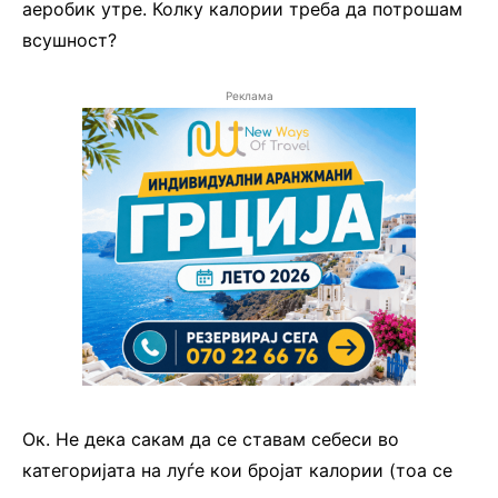
аеробик утре. Колку калории треба да потрошам
всушност?
Реклама
Ок. Не дека сакам да се ставам себеси во
категоријата на луѓе кои бројат калории (тоа се