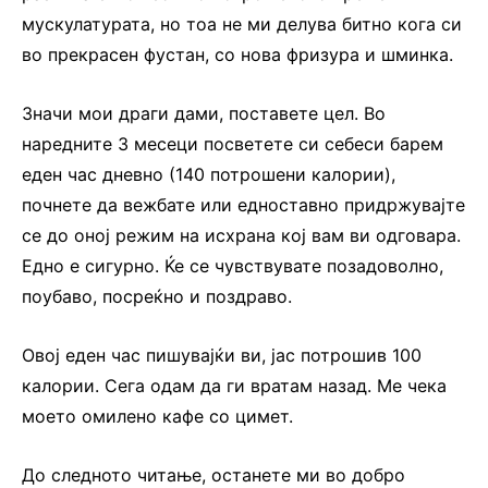
мускулатурата, но тоа не ми делува битно кога си
во прекрасен фустан, со нова фризура и шминка.
Значи мои драги дами, поставете цел. Во
наредните 3 месеци посветете си себеси барем
еден час дневно (140 потрошени калории),
почнете да вежбате или едноставно придржувајте
се до оној режим на исхрана кој вам ви одговара.
Едно е сигурно. Ќе се чувствувате позадоволно,
поубаво, посреќно и поздраво.
Овој еден час пишувајќи ви, јас потрошив 100
калории. Сега одам да ги вратам назад. Ме чека
моето омилено кафе со цимет.
До следното читање, останете ми во добро