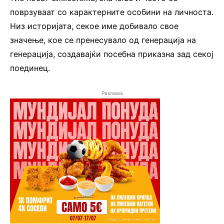
поврзуваат со карактерните особини на личноста.
Низ историјата, секое име добивало свое
значење, кое се пренесувало од генерација на
генерација, создавајќи посебна приказна зад секој
поединец.
Реклама