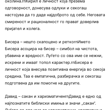
околина.rnКирил е личност која презема
одговорност, донесува одлуки и секогаш
настојува да го даде најдоброто од себе. Неговата
смиреност и рационалност го прават доверлив
пријател и колега.
Бисера – нешто скапоцено и реткоrnИмето
Бисера асоцира на бисер – симбол на чистота,
убавина и вредност. Луѓето со ова име се нежни,
искрени и имаат топол карактер.rnБисера е
личност која внесува позитивна енергија во секоја
средина. Таа е емпатична, разбирачка и секогаш
подготвена да им помогне на другите.
Давид – сакан и харизматиченrnДавид е едно од
најпознатите библиски имиња и значи „сакан“.
Луѓето со ова име се харизматични, креативни и