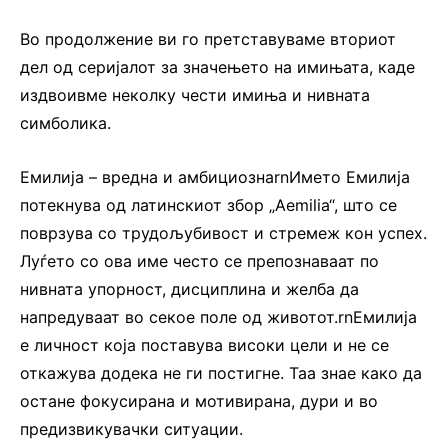
Во продолжение ви го претставуваме вториот
дел од серијалот за значењето на имињата, каде
издвоивме неколку чести имиња и нивната
симболика.
Емилија – вредна и амбициознаrnИмето Емилија
потекнува од латинскиот збор „Aemilia“, што се
поврзува со трудољубивост и стремеж кон успех.
Луѓето со ова име често се препознаваат по
нивната упорност, дисциплина и желба да
напредуваат во секое поле од животот.rnЕмилија
е личност која поставува високи цели и не се
откажува додека не ги постигне. Таа знае како да
остане фокусирана и мотивирана, дури и во
предизвикувачки ситуации.