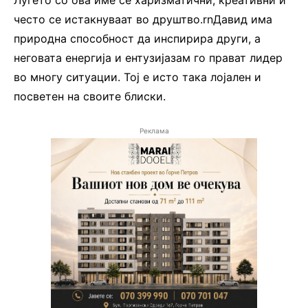
често се истакнуваат во друштво.rnДавид има
природна способност да инспирира други, а
неговата енергија и ентузијазам го прават лидер
во многу ситуации. Тој е исто така лојален и
посветен на своите блиски.
Реклама