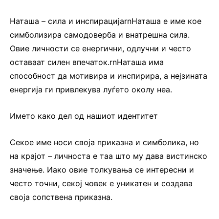
Наташа – сила и инспирацијаrnНаташа е име кое
симболизира самодоверба и внатрешна сила.
Овие личности се енергични, одлучни и често
оставаат силен впечаток.rnНаташа има
способност да мотивира и инспирира, а нејзината
енергија ги привлекува луѓето околу неа.
Името како дел од нашиот идентитет
Секое име носи своја приказна и симболика, но
на крајот – личноста е таа што му дава вистинско
значење. Иако овие толкувања се интересни и
често точни, секој човек е уникатен и создава
своја сопствена приказна.