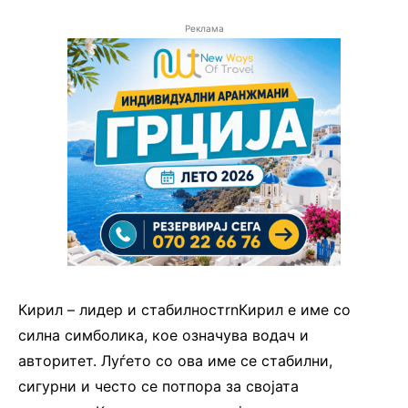
Реклама
Кирил – лидер и стабилностrnКирил е име со
силна симболика, кое означува водач и
авторитет. Луѓето со ова име се стабилни,
сигурни и често се потпора за својата