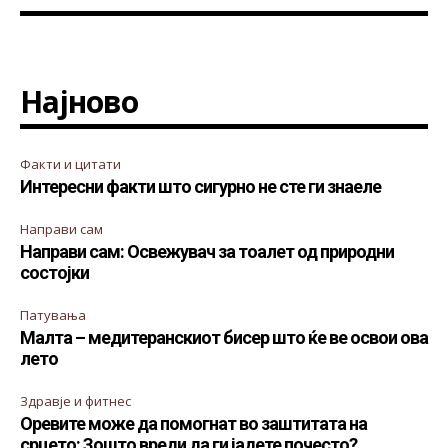
Најново
Факти и цитати
Интересни факти што сигурно не сте ги знаеле
Направи сам
Направи сам: Освежувач за тоалет од природни
состојки
Патувања
Малта – медитеранскиот бисер што ќе ве освои ова
лето
Здравје и фитнес
Оревите може да помогнат во заштитата на
срцето: Зошто вреди да ги јадете почесто?