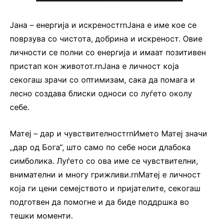
Јана – енергија и искреностrnЈана е име кое се
поврзува со чистота, добрина и искреност. Овие
личности се полни со енергија и имаат позитивен
пристап кон животот.rnЈана е личност која
секогаш зрачи со оптимизам, сака да помага и
лесно создава блиски односи со луѓето околу
себе.
Матеј – дар и чувствителностrnИмето Матеј значи
„дар од Бога“, што само по себе носи длабока
симболика. Луѓето со ова име се чувствителни,
внимателни и многу грижливи.rnМатеј е личност
која ги цени семејството и пријателите, секогаш
подготвен да помогне и да биде поддршка во
тешки моменти.