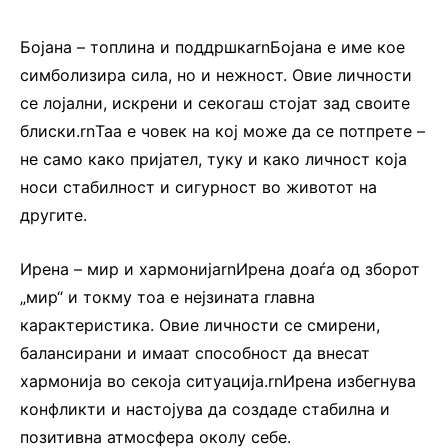
Бојана – топлина и поддршкаrnБојана е име кое
симболизира сила, но и нежност. Овие личности
се лојални, искрени и секогаш стојат зад своите
блиски.rnТаа е човек на кој може да се потпрете –
не само како пријател, туку и како личност која
носи стабилност и сигурност во животот на
другите.
Ирена – мир и хармонијаrnИрена доаѓа од зборот
„мир“ и токму тоа е нејзината главна
карактеристика. Овие личности се смирени,
балансирани и имаат способност да внесат
хармонија во секоја ситуација.rnИрена избегнува
конфликти и настојува да создаде стабилна и
позитивна атмосфера околу себе.