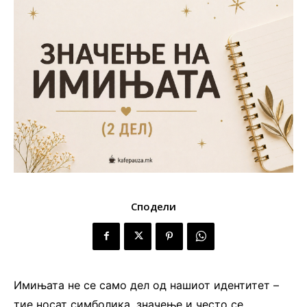
Сподели
Имињата не се само дел од нашиот идентитет –
тие носат симболика, значење и често се