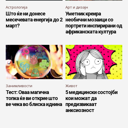
Астрологија
Арт и дизајн
Што ќе ни донесе
Уметник креира
месечевата енергија до 2
необични мозаици со
март?
портрети инспирирани од
африканската култура
Занимливости
Живот
Тест: Оваа магична
5 медицински состојби
топка ќе ви открие што
кои можат да
ве чека во блиска иднина
предизвикаат
анксиозност