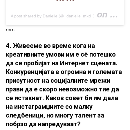
on
A post shared by Danielle (@_danielle_mkd_)
Feb 7, 20
rn
rn
4. Живееме во време кога на
креативните умови им е сè потешко
да се пробијат на Интернет сцената.
Конкуренцијата е огромна и големата
присутност на социјалните мрежи
прави да е скоро невозможно тие да
се истакнат. Каков совет би им дала
на инстаграмџиите со малку
следбеници, но многу талент за
побрзо да напредуваат?