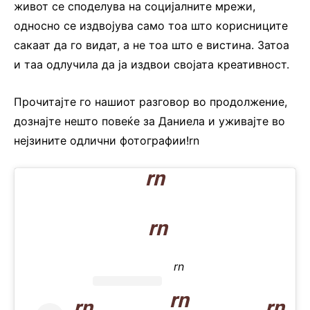
живот се споделува на социјалните мрежи,
односно се издвојува само тоа што корисниците
сакаат да го видат, а не тоа што е вистина. Затоа
и таа одлучила да ја издвои својата креативност.
Прочитајте го нашиот разговор во продолжение,
дознајте нешто повеќе за Даниела и уживајте во
нејзините одлични фотографии!rn
rn
rn
rn
rn
rn
rn