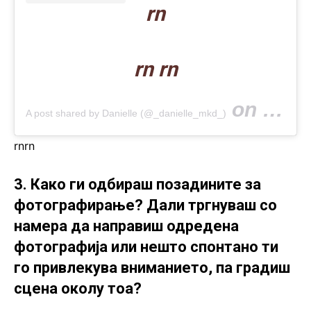
rn
rn rn
on
A post shared by Danielle (@_danielle_mkd_)
Feb 11, 2
rn
rn
3. Како ги одбираш позадините за
фотографирање? Дали тргнуваш со
намера да направиш одредена
фотографија или нешто спонтано ти
го привлекува вниманието, па градиш
сцена околу тоа?