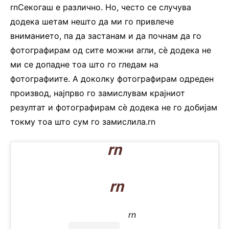
rnСекогаш е различно. Но, често се случува
додека шетам нешто да ми го привлече
вниманието, па да застанам и да почнам да го
фотографирам од сите можни агли, сè додека не
ми се допадне тоа што го гледам на
фотографиите. А доколку фотографирам одреден
производ, најпрво го замислувам крајниот
резултат и фотографирам сè додека не го добијам
токму тоа што сум го замислила.rn
rn
rn
rn