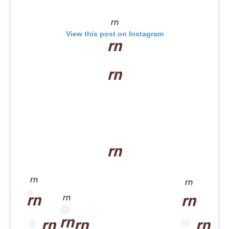
rn
View this post on Instagram
rn
rn
rn
rn
rn
rn
rn
rn
rn
rn
rn
rn