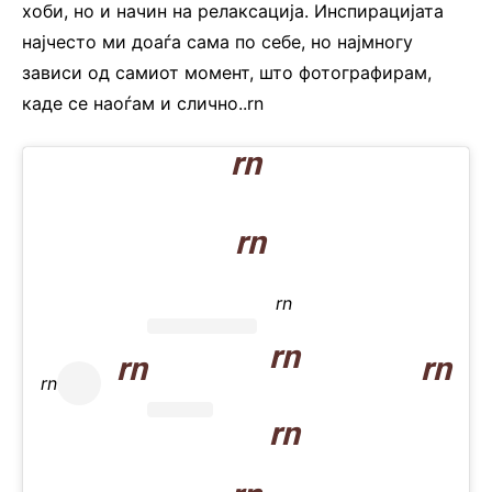
хоби, но и начин на релаксација. Инспирацијата
најчесто ми доаѓа сама по себе, но најмногу
зависи од самиот момент, што фотографирам,
каде се наоѓам и слично..rn
rn
rn
rn
rn
rn
rn
rn
rn