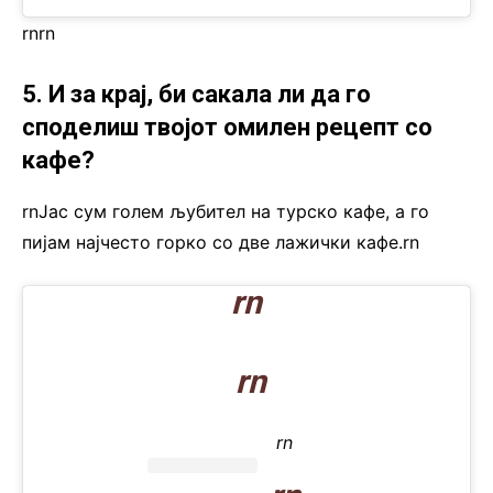
rn
rn
5. И за крај, би сакала ли да го
споделиш твојот омилен рецепт со
кафе?
rnЈас сум голем љубител на турско кафе, а го
пијам најчесто горко со две лажички кафе.rn
rn
rn
rn