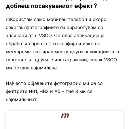
добиеш посакуваниот ефект?
rnКористам само мобилен телефон и скоро
секогаш фотографиите ги обработувам со
апликацијата VSCO. Со оваа апликација ја
обработив првата фотографија и иако во
меѓувреме тестирав многу други апликации што
ги користат другите инстаграмџии, сепак VSCO
ми остана најомилена.
Најчесто објавените фотографии ми се со
филтрите HB1, HB2 и А5 – тие 3 ми се
најомилени.rn
rn