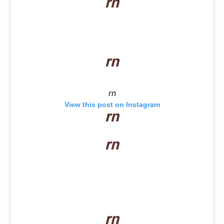
rn
rn
rn
View this post on Instagram
rn
rn
rn