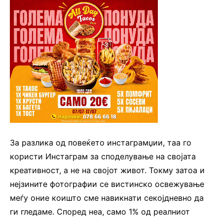
За разлика од повеќето инстаграмџии, таа го
користи Инстаграм за споделување на својата
креативност, а не на својот живот. Токму затоа и
нејзините фотографии се вистинско освежување
меѓу оние коишто сме навикнати секојдневно да
ги гледаме. Според неа, само 1% од реалниот