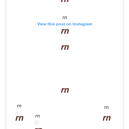
rn
View this post on Instagram
rn
rn
rn
rn
rn
rn
rn
rn