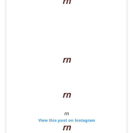
rn
rn
rn
rn
View this post on Instagram
rn