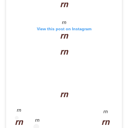
rn
rn
View this post on Instagram
rn
rn
rn
rn
rn
rn
rn
rn