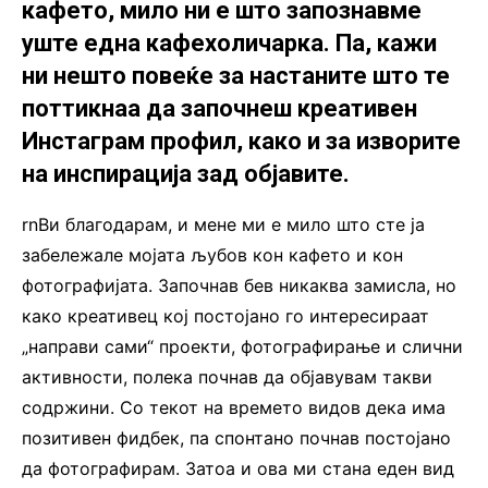
кафето, мило ни е што запознавме
уште една кафехоличарка. Па, кажи
ни нешто повеќе за настаните што те
поттикнаа да започнеш креативен
Инстаграм профил, како и за изворите
на инспирација зад објавите.
rnВи благодарам, и мене ми е мило што сте ја
забележале мојата љубов кон кафето и кон
фотографијата. Започнав бев никаква замисла, но
како креативец кој постојано го интересираат
„направи сами“ проекти, фотографирање и слични
активности, полека почнав да објавувам такви
содржини. Со текот на времето видов дека има
позитивен фидбек, па спонтано почнав постојано
да фотографирам. Затоа и ова ми стана еден вид