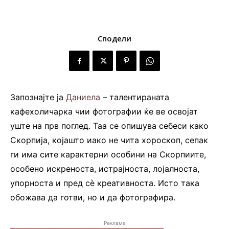
Сподели
Запознајте ја
Даниела
– талентираната
кафехоличарка чии фотографии ќе ве освојат
уште на прв поглед. Таа се опишува себеси како
Скорпија, којашто иако не чита хороскоп, сепак
ги има сите карактерни особини на Скорпиите,
особено искреноста, истрајноста, лојалноста,
упорноста и пред сè креативноста. Исто така
обожава да готви, но и да фотографира.
Реклама