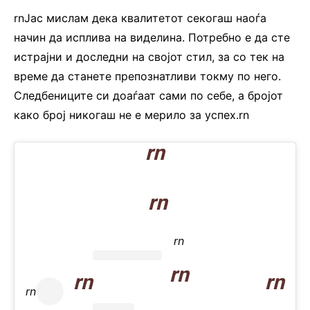
rnЈас мислам дека квалитетот секогаш наоѓа
начин да исплива на виделина. Потребно е да сте
истрајни и доследни на својот стил, за со тек на
време да станете препознатливи токму по него.
Следбениците си доаѓаат сами по себе, а бројот
како број никогаш не е мерило за успех.rn
rn
rn
rn
rn
rn
rn
rn