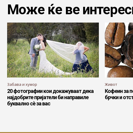
Може ќе ве интерес
Забава и хумор
Живот
20 фотографии кои докажуваат дека
Кофеин за 
најдобрите пријатели би направиле
брчки и от
буквално сè за вас