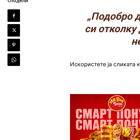
Сподели
„Подобро д
си отколку 
не
Искористете ја сликата 