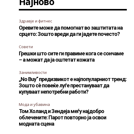
Најново
Здравје и фитнес
Оревите може да помогнат во заштитата на
срцето: Зошто вреди да ги јадете почесто?
Совети
Грешки што сите ги правиме кога се сончаме
– а можат да ја оштетат кожата
Занимливости
„No Buy“ предизвикот е најпопуларниот тренд:
Зошто сè повеќе луѓе престануваат да
купуваат непотребни работи?
Мода и убавина
Том Холанд и Зендеја меѓу најдобро
облечените: Парот повторно ја освои
модната сцена