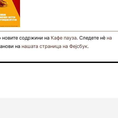
о новите содржини на
Кафе пауза
. Следете нè
на
фанови на
нашата страница на Фејсбук
.