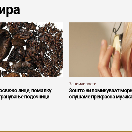
ира
Занимливости
посвежо лице, помалку
Зошто ни поминуваат морн
странување подочници
слушаме прекрасна музик