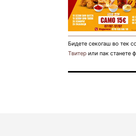
Бидете секогаш во тек с
Твитер
или пак станете 