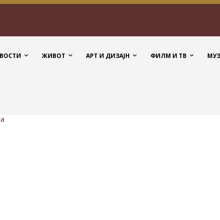
ВОСТИ
ЖИВОТ
АРТ И ДИЗАЈН
ФИЛМ И ТВ
МУ
ја