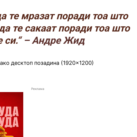
а те мразат поради тоа што
да те сакаат поради тоа што
 си.“
– Андре Жид
како десктоп позадина (1920×1200)
Реклама