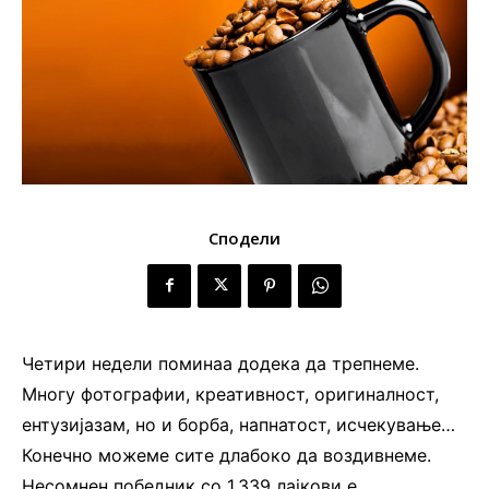
Сподели
Четири недели поминаа додека да трепнеме.
Многу фотографии, креативност, оригиналност,
ентузијазам, но и борба, напнатост, исчекување…
Конечно можеме сите длабоко да воздивнеме.
Несомнен победник со 1.339 лајкови е