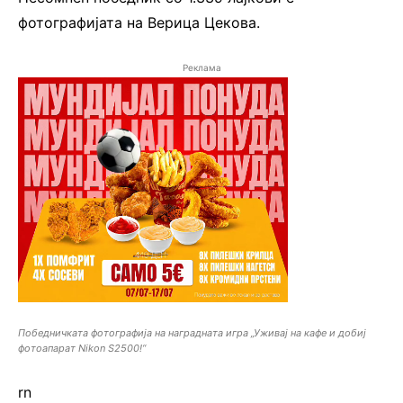
фотографијата на Верица Цекова.
Реклама
Победничката фотографија на наградната игра „Уживај на кафе и добиј
фотоапарат Nikon S2500!“
rn