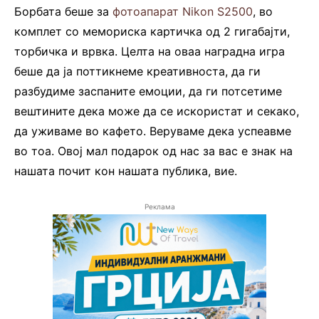
Борбата беше за
фотоапарат Nikon S2500
, во
комплет со мемориска картичка од 2 гигабајти,
торбичка и врвка. Целта на оваа наградна игра
беше да ја поттикнеме креативноста, да ги
разбудиме заспаните емоции, да ги потсетиме
вештините дека може да се искористат и секако,
да уживаме во кафето. Веруваме дека успеавме
во тоа. Овој мал подарок од нас за вас е знак на
нашата почит кон нашата публика, вие.
Реклама