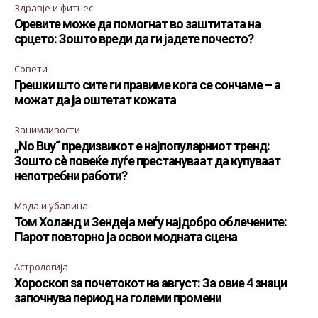
Здравје и фитнес
Оревите може да помогнат во заштитата на
срцето: Зошто вреди да ги јадете почесто?
Совети
Грешки што сите ги правиме кога се сончаме – а
можат да ја оштетат кожата
Занимливости
„No Buy“ предизвикот е најпопуларниот тренд:
Зошто сè повеќе луѓе престануваат да купуваат
непотребни работи?
Мода и убавина
Том Холанд и Зендеја меѓу најдобро облечените:
Парот повторно ја освои модната сцена
Астрологија
Хороскоп за почетокот на август: За овие 4 знаци
започнува период на големи промени