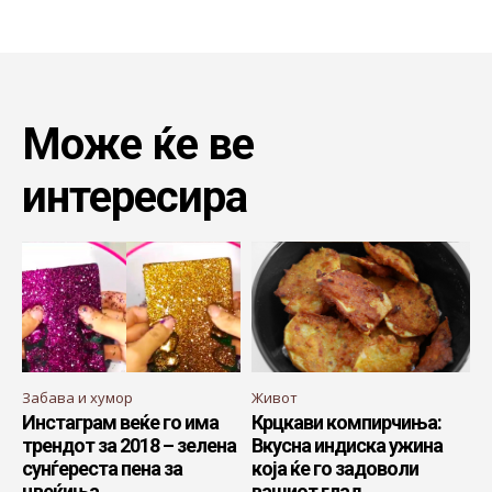
Може ќе ве
интересира
Забава и хумор
Живот
Инстаграм веќе го има
Крцкави компирчиња:
трендот за 2018 – зелена
Вкусна индиска ужина
сунѓереста пена за
која ќе го задоволи
цвеќиња
вашиот глад