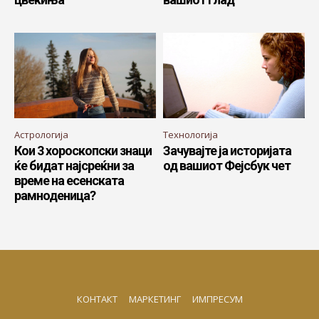
Астрологија
Технологија
Кои 3 хороскопски знаци
Зачувајте ја историјата
ќе бидат најсреќни за
од вашиот Фејсбук чет
време на есенската
рамноденица?
КОНТАКТ
МАРКЕТИНГ
ИМПРЕСУМ