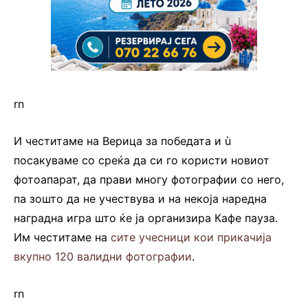
rn
И честитаме на Верица за победата и ù
посакуваме со среќа да си го користи новиот
фотоапарат, да прави многу фотографии со него,
па зошто да не учествува и на некоја наредна
наградна игра што ќе ја организира Кафе пауза.
Им честитаме на
сите учесници кои прикачија
вкупно 120 валидни фотографии
.
rn