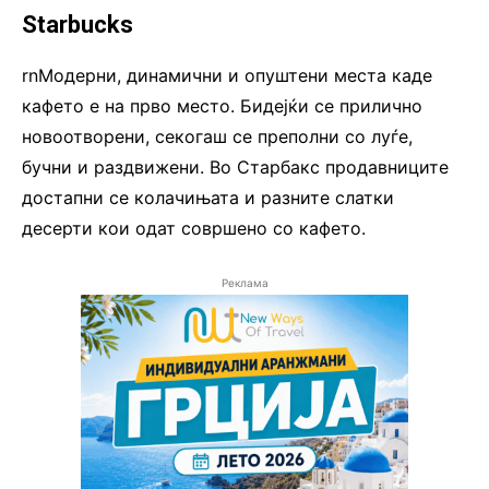
Starbucks
rnМодерни, динамични и опуштени места каде
кафето е на прво место. Бидејќи се прилично
новоотворени, секогаш се преполни со луѓе,
бучни и раздвижени. Во Старбакс продавниците
достапни се колачињата и разните слатки
десерти кои одат совршено со кафето.
Реклама