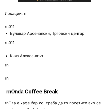
Локации:rn
rn011
Булевар Арсеналски, Трговски центар
rn011
Княз Александър
rn
rn
.
rnOnda Coffee Brеаk
rnОва е кафе бар кој треба да го посетите ако се