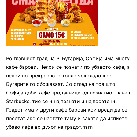
Во главниот град на Р. Бугарија, Софија има многу
кафе барови. Некои се познати по убавото кафе, а
некои по прекрасното топло чоколадо кое
Бугарите го обожаваат. Со оглед на тоа што
Софија доби кафе продавници од познатиот ланец
Starbucks, тие се и најпознати и најпосетени.
Градот има и други кафе барови кои вреди да се
посетат ако се наоѓате таму и сакате да испиете
убаво кафе во духот на градот.rn
.
rn