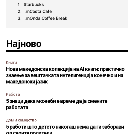
Starbucks
.rnCosta Cafe
.rnOnda Coffee Brеаk
Најново
Книги
Нова македонска колекција на AI книги: практично
знаење за вештачката интелигенција конечно и на
македонски јазик
Работа
5 знаци дека можеби е време да ја смените
работата
Дом и семејство
5 работи што детето никогаш нема да ги заборави
од своите родители