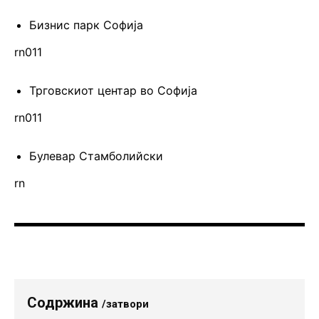
Бизнис парк Софија
rn011
Трговскиот центар во Софија
rn011
Булевар Стамболийски
rn
Содржина
/затвори