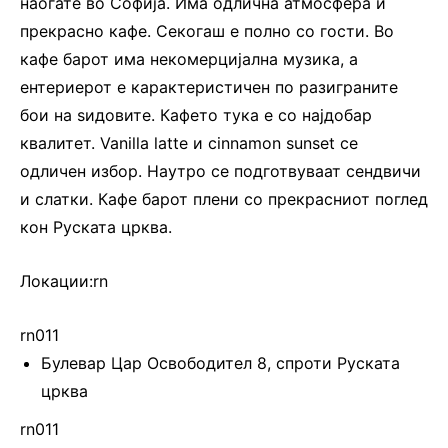
наоѓате во Софија. Има одлична атмосфера и
прекрасно кафе. Секогаш е полно со гости. Во
кафе барот има некомерцијална музика, а
ентериерот е карактеристичен по разиграните
бои на ѕидовите. Кафето тука е со најдобар
квалитет. Vanilla latte и cinnamon sunset се
одличен избор. Наутро се подготвуваат сендвичи
и слатки. Кафе барот плени со прекрасниот поглед
кон Руската црква.
Локации:rn
rn011
Булевар Цар Освободител 8, спроти Руската
црква
rn011