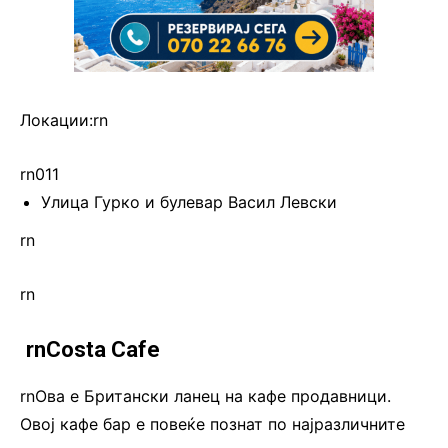
Локации:rn
rn011
Улица Гурко и булевар Васил Левски
rn
rn
.
rnCosta Cafe
rnОва е Британски ланец на кафе продавници.
Овој кафе бар е повеќе познат по најразличните