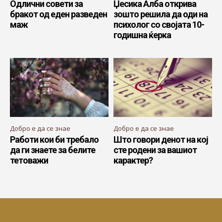
Одлични совети за
Џесика Алба открива
бракот од еден разведен
зошто решила да оди на
маж
психолог со својата 10-
годишна ќерка
Добро е да се знае
Добро е да се знае
Работи кои би требало
Што говори денот на кој
да ги знаете за белите
сте родени за вашиот
тетоважи
карактер?