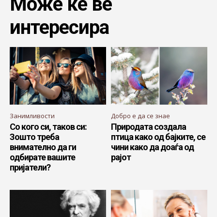
Може ќе ве
интересира
Занимливости
Добро е да се знае
Со кого си, таков си:
Природата создала
Зошто треба
птица како од бајките, се
внимателно да ги
чини како да доаѓа од
одбирате вашите
рајот
пријатели?