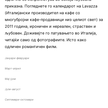
приказна. Погледнете го календарот на Lavazza
(Италијански производител на кафе со
многубројни кафе-продавници низ целиот свет) за
2011 година, ироничен и нереален, страствен и
љубовен. Доживејте го патувањето во Италија,
читајќи само од фотографиите. Исто како
одличен романтичен филм.
Јануари-февруари
Март-април
Мај-јуни
Јули-август
Септември-октомври