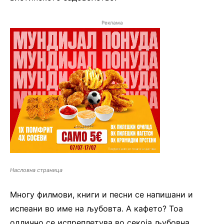
Реклама
Насловна страница
Многу филмови, книги и песни се напишани и
испеани во име на љубовта. А кафето? Тоа
одлично се испреплетува во секоја љубовна