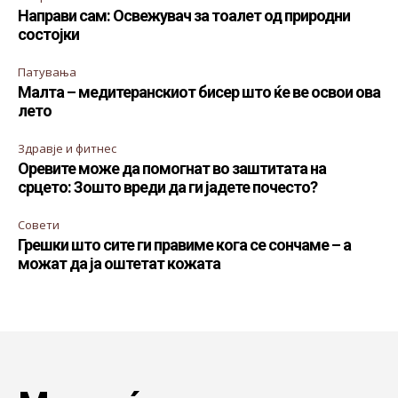
Направи сам: Освежувач за тоалет од природни
состојки
Патувања
Малта – медитеранскиот бисер што ќе ве освои ова
лето
Здравје и фитнес
Оревите може да помогнат во заштитата на
срцето: Зошто вреди да ги јадете почесто?
Совети
Грешки што сите ги правиме кога се сончаме – а
можат да ја оштетат кожата