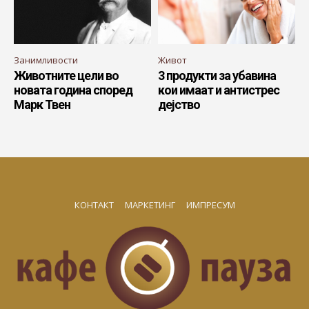
Занимливости
Живот
Животните цели во
3 продукти за убавина
новата година според
кои имаат и антистрес
Марк Твен
дејство
КОНТАКТ
МАРКЕТИНГ
ИМПРЕСУМ