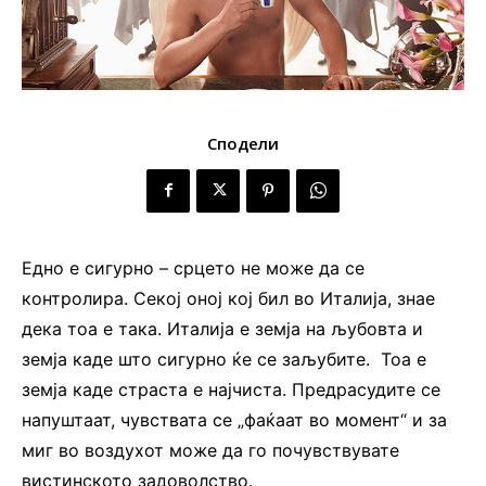
Сподели
Едно е сигурно – срцето не може да се
контролира. Секој оној кој бил во Италија, знае
дека тоа е така. Италија е земја на љубовта и
земја каде што сигурно ќе се заљубите. Тоа е
земја каде страста е најчиста. Предрасудите се
напуштаат, чувствата се „фаќаат во момент“ и за
миг во воздухот може да го почувствувате
вистинското задоволство.