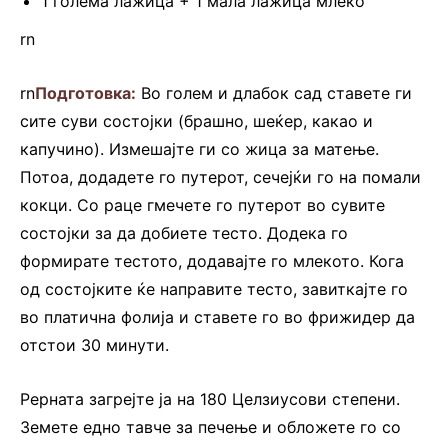
1 голема лажица + 1 мала лажица млеко
rn
rn
Подготовка:
Во голем и длабок сад ставете ги
сите суви состојки (брашно, шеќер, какао и
капучино). Измешајте ги со жица за матење.
Потоа, додадете го путерот, сечејќи го на помали
кокци. Со раце гмечете го путерот во сувите
состојки за да добиете тесто. Додека го
формирате тестото, додавајте го млекото. Кога
од состојките ќе направите тесто, завиткајте го
во платична фолија и ставете го во фрижидер да
отстои 30 минути.
Рерната загрејте ја на 180 Целзиусови степени.
Земете едно тавче за печење и обложете го со