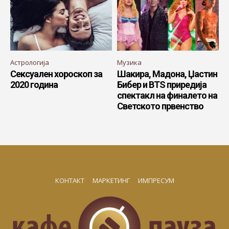
Астрологија
Музика
Сексуален хороскоп за
Шакира, Мадона, Џастин
2020 година
Бибер и BTS приредија
спектакл на финалето на
Светското првенство
КОНТАКТ
МАРКЕТИНГ
ИМПРЕСУМ