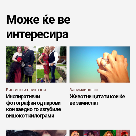
Може ќе ве
интересира
Вистински приказни
Занимливости
Инспиративни
Животни цитати кои ќе
фотографии од парови
ве замислат
кои заедно го изгубиле
вишокот килограми