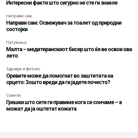
Интересни факти што сигурно не сте ги знаеле
Направи сам
Направи сам: Освежувач за тоалет од природни
состојки
Патувања
Малта – медитеранскиот бисер што ќе ве освои ова
лето
Здравје и фитнес
Оревите може да помогнат во заштитата на
срцето: Зошто вреди да ги јадете почесто?
Совети
Грешки што сите ги правиме кога се сончаме – а
можат да ја оштетат кожата