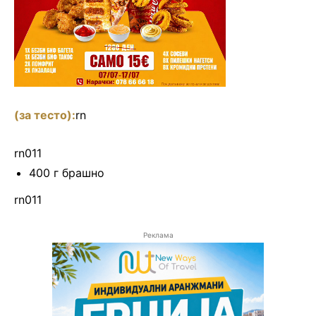
(за тесто):
rn
rn011
400 г брашно
rn011
Реклама