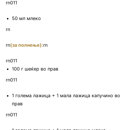
rn011
50 мл млеко
rn
rn
(за полнење):
rn
rn011
100 г шеќер во прав
rn011
1 голема лажица + 1 мала лажица капучино во
прав
rn011