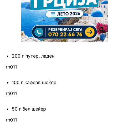
200 г путер, ладен
rn011
100 г кафеав шеќер
rn011
50 г бел шеќер
rn011