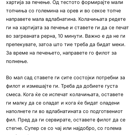
хартија за печење. Од тестото формирајте мали
топчиња со големина на орев и во секое топче
направете мала вдлабнатина. Колачињата редете
ги на хартијата за печење и ставете ги да се печат
во загреаната рерна, 10 минути. Важно е да не ги
препекувате, затоа што тие треба да бидат меки.
За време на печењето, направете го филот за
полнење.
Во мал сад ставете ги сите состојки потребни за
филот и измешајте ги. Треба да добиете густа
смеса. Кога ќе се испечат колачињата, оставете
ги малку да се оладат и кога ќе бидат оладени
наполнете ги во вдлабнатината со подготвениот
фил. Пред да ги сервирате, оставете филот да се
стегне. Супер се со чај или најдобро, со голема