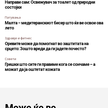
Направи сам: Освежувач за тоалет од природни
состојки
Патувања
Малта – медитеранскиот бисер што ќе ве освои ова
лето
Здравје и фитнес
Оревите може да помогнат во заштитата на
срцето: Зошто вреди да ги јадете почесто?
Совети
Грешки што сите ги правиме кога се сончаме – а
можат да ја оштетат кожата
Може ќе ве