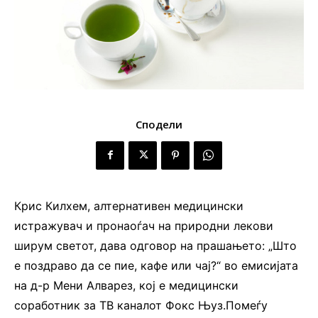
Сподели
Крис Килхем, алтернативен медицински
истражувач и пронаоѓач на природни лекови
ширум светот, дава одговор на прашањето: „Што
е поздраво да се пие, кафе или чај?“ во емисијата
на д-р Мени Алварез, кој е медицински
соработник за ТВ каналот Фокс Њуз.Помеѓу