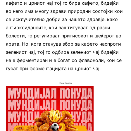
кафето и црниот чај тој го бира кафето, бидејќи
во него има многу здрави природни состојки кои
се исклучително добри за нашето здравје, како
антиоксидансите, кои заштитуваат од разни
болести, го регулираат притисокот и шеќерот во
крвта. Но, кога станува збор за кафето наспроти
зелениот чај, тој го одбира зелениот чај бидејќи
не е ферментиран и е богат со флавоноли, кои се
губат при ферментацијата на црниот чај.
Реклама