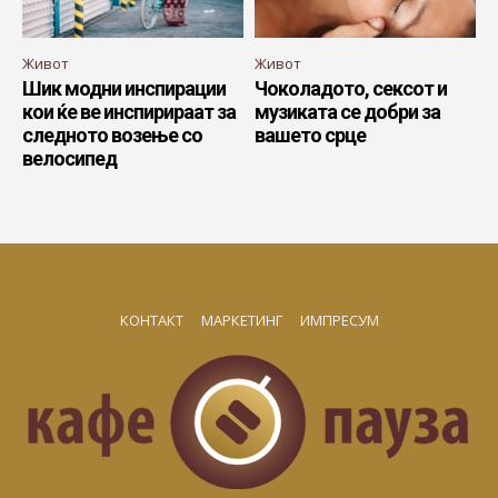
Живот
Живот
Шик модни инспирации
Чоколадото, сексот и
кои ќе ве инспирираат за
музиката се добри за
следното возење со
вашето срце
велосипед
КОНТАКТ
МАРКЕТИНГ
ИМПРЕСУМ